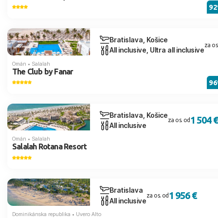
9
Bratislava, Košice
za os
All inclusive, Ultra all inclusive
Omán
•
Salalah
The Club by Fanar
9
Bratislava, Košice
1 504 €
za os. od
All inclusive
Omán
•
Salalah
Salalah Rotana Resort
Bratislava
1 956 €
za os. od
All inclusive
Dominikánska republika
•
Uvero Alto