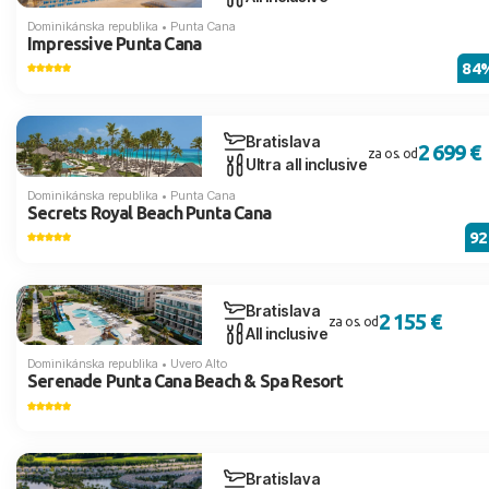
Dominikánska republika
•
Punta Cana
Impressive Punta Cana
84
Bratislava
2 699 €
za os. od
Ultra all inclusive
Dominikánska republika
•
Punta Cana
Secrets Royal Beach Punta Cana
9
Bratislava
2 155 €
za os. od
All inclusive
Dominikánska republika
•
Uvero Alto
Serenade Punta Cana Beach & Spa Resort
Bratislava