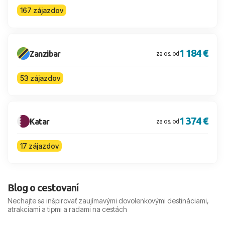
167 zájazdov
1 184 €
Zanzibar
za os. od
53 zájazdov
1 374 €
Katar
za os. od
17 zájazdov
Blog o cestovaní
Nechajte sa inšpirovať zaujímavými dovolenkovými destináciami,
atrakciami a tipmi a radami na cestách