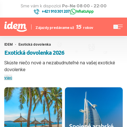
Sme vám k dispozícii
Po-Ne 08:00 - 22:00
+421 910 301 207
WhatsApp
|
15
Zájazdy predávame už
rokov
IDEM
Exotická dovolenka
Exotická dovolenka 2026
Skúste niečo nové a nezabudnuteľné na vašej exotické
dovolenke
plnej exotických pláží, fascinujúcej kultúry a pôsobivých
viac
prírodných krás.
Spojené arabské