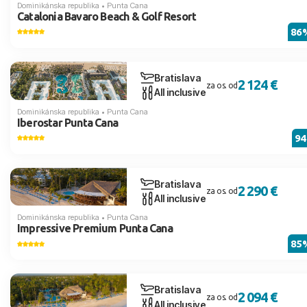
Dominikánska republika
•
Punta Cana
Catalonia Bavaro Beach & Golf Resort
86
Bratislava
2 124 €
za os. od
All inclusive
Dominikánska republika
•
Punta Cana
Iberostar Punta Cana
9
Bratislava
2 290 €
za os. od
All inclusive
Dominikánska republika
•
Punta Cana
Impressive Premium Punta Cana
85
Bratislava
2 094 €
za os. od
All inclusive