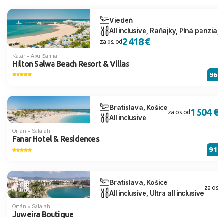
Viedeň
All inclusive, Raňajky, Plná penzi
2 418 €
za os. od
Katar
•
Abu Samra
Hilton Salwa Beach Resort & Villas
9
Bratislava, Košice
1 504 €
za os. od
All inclusive
Omán
•
Salalah
Fanar Hotel & Residences
9
Bratislava, Košice
za os
All inclusive, Ultra all inclusive
Omán
•
Salalah
Juweira Boutique