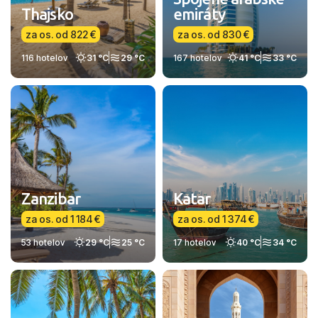
Thajsko
emiráty
za os. od 822 €
za os. od 830 €
116 hotelov
31 °C
29 °C
167 hotelov
41 °C
33 °C
Zanzibar
Katar
za os. od 1 184 €
za os. od 1 374 €
53 hotelov
29 °C
25 °C
17 hotelov
40 °C
34 °C