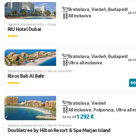
Bratislava, Viedeň, Budapešť
za os
All inclusive
Spojené arabské emiráty
•
Dubaj
RIU Hotel Dubai
Bratislava, Viedeň, Budapešť
za os
Ultra all inclusive
Spojené arabské emiráty
•
Ras Al-Khaimah
Rixos Bab Al Bahr
9
Bratislava, Viedeň
All inclusive, Polpenzia, Ultra all i
1 292 €
za os. od
Spojené arabské emiráty
•
Ras Al-Khaimah
Doubletree by Hilton Resort & Spa Marjan Island