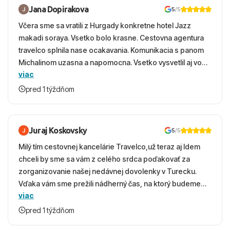
Jana Dopirakova
5
/5
Včera sme sa vratili z Hurgady konkretne hotel Jazz
makadi soraya. Vsetko bolo krasne. Cestovna agentura
travelco splnila nase ocakavania. Komunikacia s panom
Michalinom uzasna a napomocna. Vsetko vysvetlil aj vo
viac
vecernych hodinach zaco sa ospravedlnujem. Hotel
krasny, cisty. Sluzby top. Strava, prostredie, more,
pred 1 týždňom
snorchlovanie. Dakujeme velmi pekne S pozdravom
Juraj Koskovsky
5
/5
Milý tím cestovnej kancelárie Travelco,už teraz aj Idem
chceli by sme sa vám z celého srdca poďakovať za
zorganizovanie našej nedávnej dovolenky v Turecku.
Vďaka vám sme prežili nádherný čas, na ktorý budeme
viac
ešte dlho s úsmevom spomínať. ​Všetko prebehlo
absolútne hladko – od prvotného výberu zájazdu, cez
pred 1 týždňom
ochotnú komunikáciu, až po samotný transfer a pobyt. ​