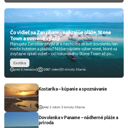
Čo vidieť na Zanzibare - najkrajšie pláže, Stone
Town a overené výlety
Plánujete Zanzibar prvýkrát a nechcete stráviť dovolenku len
medzi hotelom a plážou? Nižšie nájdete výber miest, ktoré sa
zvyčajne oplatí vidieť – od historického Stone Town až po
pláže severu, lagúny na východe a výlety loďou. Pridávam aj
Exotika
praktické tipy, ako si dni poskladať, na čo si dať pozor (odliv,
logistika, etika pri zvieratách) a krátke FAQ.
pred 6 mesiacov
|
2687 videní
|
10 minúty čítania
Kostarika – kúpanie a spoznávanie
pred 2 rokmi
|
3 minúty čítania
Dovolenka v Paname – nádherné pláže a
príroda