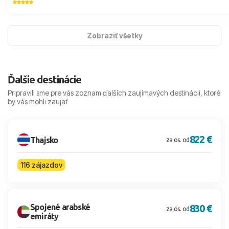
Zobraziť všetky
Ďalšie destinácie
Pripravili sme pre vás zoznam ďalších zaujímavých destinácií, ktoré
by vás mohli zaujať
822 €
Thajsko
za os. od
116 zájazdov
Spojené arabské
830 €
za os. od
emiráty