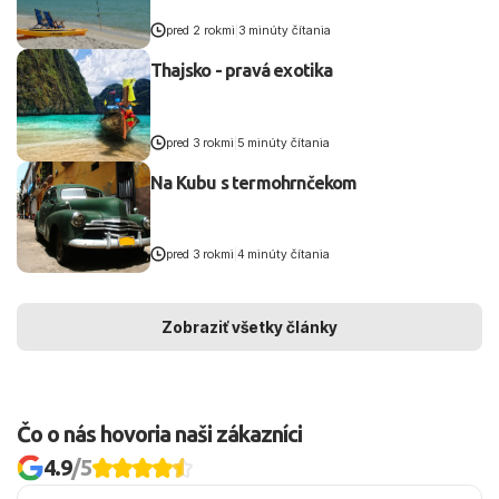
pred 2 rokmi
|
3 minúty čítania
Thajsko - pravá exotika
pred 3 rokmi
|
5 minúty čítania
Na Kubu s termohrnčekom
pred 3 rokmi
|
4 minúty čítania
Zobraziť všetky články
Čo o nás hovoria naši zákazníci
4.9
/5