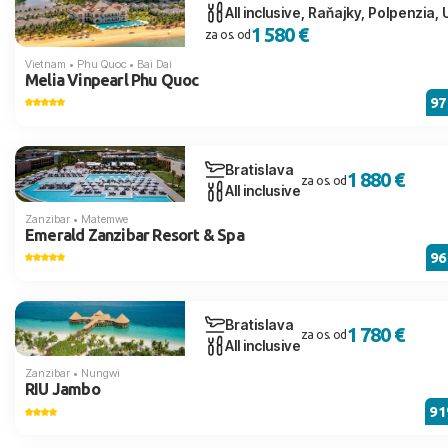
All inclusive, Raňajky, Polpenzia, U
1 580 €
za os. od
Vietnam
•
Phu Quoc
•
Bai Dai
Melia Vinpearl Phu Quoc
9
Bratislava
1 880 €
za os. od
All inclusive
Zanzibar
•
Matemwe
Emerald Zanzibar Resort & Spa
9
Bratislava
1 780 €
za os. od
All inclusive
Zanzibar
•
Nungwi
RIU Jambo
9