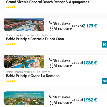
Grand Sirenis Cocotal Beach Resort & Aquagames
Bratislava
2 173 €
za os. od
All inclusive
Dominikánska republika
•
Punta Cana
Bahia Principe Fantasia Punta Cana
9
Bratislava
1 838 €
za os. od
All inclusive
Dominikánska republika
•
La Romana
Bahia Principe Grand La Romana
9
Bratislava
1 932 €
za os. od
All inclusive