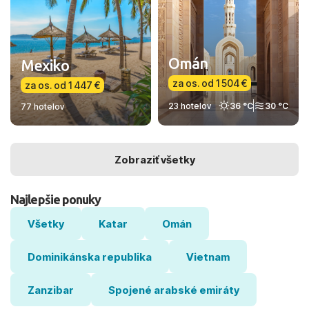
Omán
Mexiko
za os. od 1 504 €
za os. od 1 447 €
23 hotelov
36 °C
30 °C
77 hotelov
Zobraziť všetky
Najlepšie ponuky
Všetky
Katar
Omán
Dominikánska republika
Vietnam
Zanzibar
Spojené arabské emiráty