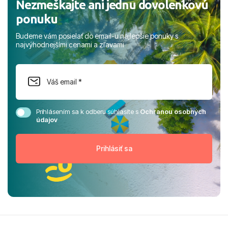
Nezmeškajte ani jednu dovolenkovú
ponuku
Budeme vám posielať do email-u najlepšie ponuky s
najvýhodnejšími cenami a zľavami
Prihlásením sa k odberu súhlasíte s
Ochranou osobných
údajov