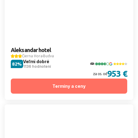
Aleksandar hotel
Čierna Hora
Budva
Veľmi dobré
82%
1136 hodnotení
953 €
za os. od
Termíny a ceny