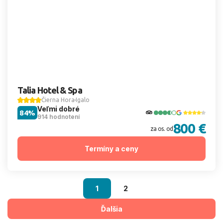
Talia Hotel & Spa
Čierna Hora
Igalo
Veľmi dobré
84%
914 hodnotení
800 €
za os. od
Termíny a ceny
1
2
Ďalšia