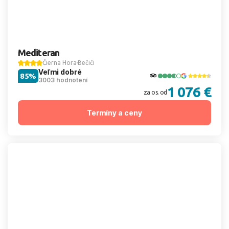
Mediteran
Čierna Hora
Bečiči
Veľmi dobré
85%
3003 hodnotení
1 076 €
za os. od
Termíny a ceny