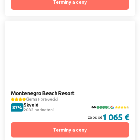
Termíny a ceny
Montenegro Beach Resort
Čierna Hora
Bečiči
Skvelé
87%
2082 hodnotení
1 065 €
za os. od
Termíny a ceny