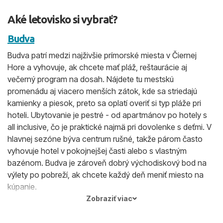
Aké letovisko si vybrať?
Budva
Budva patrí medzi najživšie prímorské miesta v Čiernej
Hore a vyhovuje, ak chcete mať pláž, reštaurácie aj
večerný program na dosah. Nájdete tu mestskú
promenádu aj viacero menších zátok, kde sa striedajú
kamienky a piesok, preto sa oplatí overiť si typ pláže pri
hoteli. Ubytovanie je pestré - od apartmánov po hotely s
all inclusive, čo je praktické najmä pri dovolenke s deťmi. V
hlavnej sezóne býva centrum rušné, takže párom často
vyhovuje hotel v pokojnejšej časti alebo s vlastným
bazénom. Budva je zároveň dobrý východiskový bod na
výlety po pobreží, ak chcete každý deň meniť miesto na
kúpanie.
Zobraziť viac
Herceg Novi
Herceg Novi je vhodný pre tých, ktorí uprednostnia