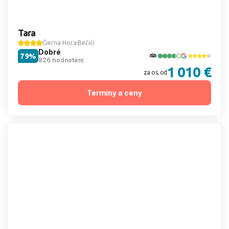
Tara
Čierna Hora
Bečiči
Dobré
79%
826 hodnotení
1 010 €
za os. od
Termíny a ceny