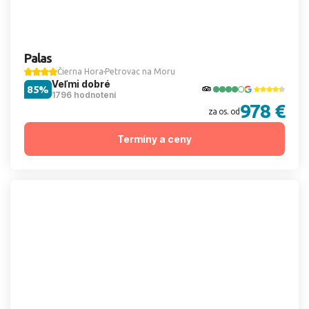
Palas
Čierna Hora
Petrovac na Moru
Veľmi dobré
85%
1796 hodnotení
978 €
za os. od
Termíny a ceny