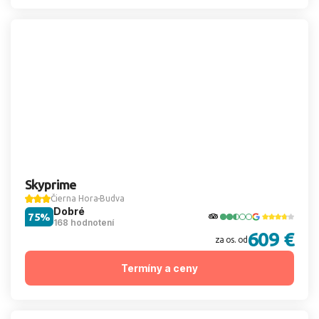
Skyprime
Čierna Hora
Budva
Dobré
75%
168 hodnotení
609 €
za os. od
Termíny a ceny