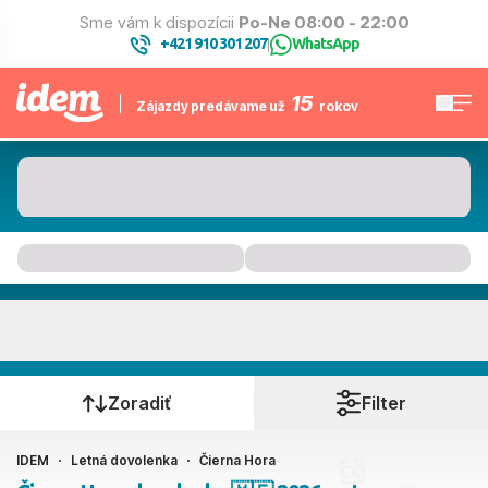
Sme vám k dispozícii
Po-Ne 08:00 - 22:00
+421 910 301 207
WhatsApp
|
15
Zájazdy predávame už
rokov
Čierna Hora
Kedy cestujete?
Zoradiť
Filter
IDEM
Letná dovolenka
Čierna Hora
Ako cestujete?