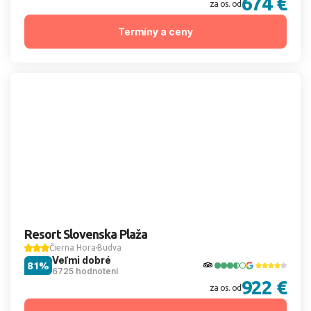
674 €
za os. od
Termíny a ceny
Resort Slovenska Plaža
Čierna Hora
Budva
Veľmi dobré
81%
6725 hodnotení
922 €
za os. od