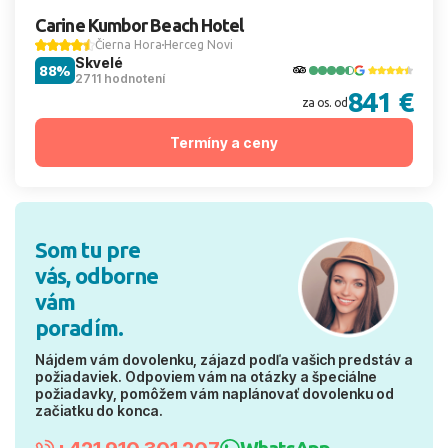
Carine Kumbor Beach Hotel
Čierna Hora
Herceg Novi
Skvelé
88%
2711 hodnotení
841 €
za os. od
Termíny a ceny
Som tu pre
vás, odborne
vám
poradím.
Nájdem vám dovolenku, zájazd podľa vašich predstáv a
požiadaviek. Odpoviem vám na otázky a špeciálne
požiadavky, pomôžem vám naplánovať dovolenku od
začiatku do konca.