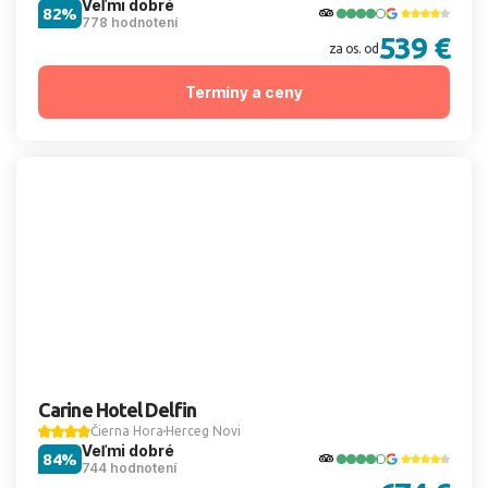
Veľmi dobré
82%
778 hodnotení
539 €
za os. od
Termíny a ceny
Carine Hotel Delfin
Čierna Hora
Herceg Novi
Veľmi dobré
84%
744 hodnotení