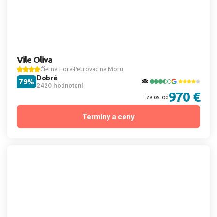
Vile Oliva
Čierna Hora
Petrovac na Moru
Dobré
79%
2420 hodnotení
970 €
za os. od
Termíny a ceny