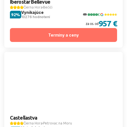
Iberostar Bellevue
Čierna Hora
Bečiči
Vynikajúce
92%
10276 hodnotení
957 €
za os. od
Termíny a ceny
Castellastva
Čierna Hora
Petrovac na Moru