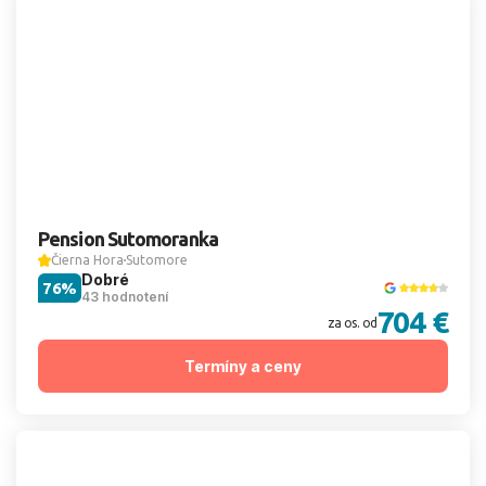
Pension Sutomoranka
Čierna Hora
Sutomore
Dobré
76%
43 hodnotení
704 €
za os. od
Termíny a ceny