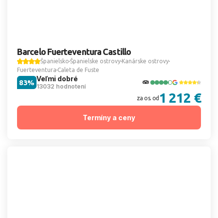
Barcelo Fuerteventura Castillo
Španielsko
Španielske ostrovy
Kanárske ostrovy
Fuerteventura
Caleta de Fuste
Veľmi dobré
83%
13032 hodnotení
1 212 €
za os. od
Termíny a ceny