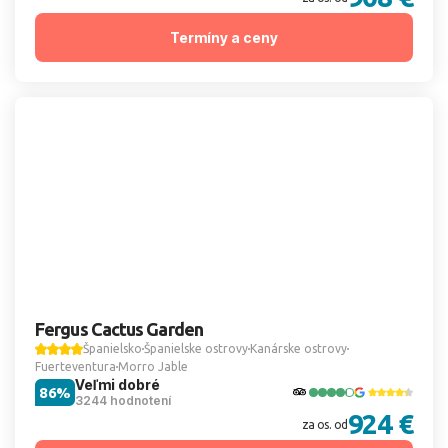
Termíny a ceny
Fergus Cactus Garden
Španielsko
Španielske ostrovy
Kanárske ostrovy
Fuerteventura
Morro Jable
Veľmi dobré
86%
3244 hodnotení
924 €
za os. od