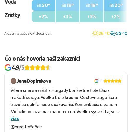
Voda
20°
19°
19°
20°
Zrážky
2%
3%
3%
2%
25 °C
23 °C
Aktuálne počasie v destinacii
Čo o nás hovoria naši zákazníci
4.9
/5
Jana Dopirakova
5
/5
Včera sme sa vratili z Hurgady konkretne hotel Jazz
makadi soraya. Vsetko bolo krasne. Cestovna agentura
travelco splnila nase ocakavania. Komunikacia s panom
Michalinom uzasna a napomocna. Vsetko vysvetlil aj vo
viac
vecernych hodinach zaco sa ospravedlnujem. Hotel
krasny, cisty. Sluzby top. Strava, prostredie, more,
pred 1 týždňom