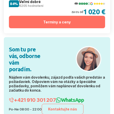
Veľmi dobré
84%
6205 hodnotení
1 020 €
za os. od
Termíny a ceny
Som tu pre
vás, odborne
vám
poradím.
Nájdem vám dovolenku, zájazd podľa vašich predstáv a
požiadaviek. Odpoviem vám na otázky a špeciálne
požiadavky, pomôžem vám naplánovať dovolenku od
začiatku do konca.
+421 910 301 207
WhatsApp
Kontaktujte nás
Po-Ne 08:00 - 22:00