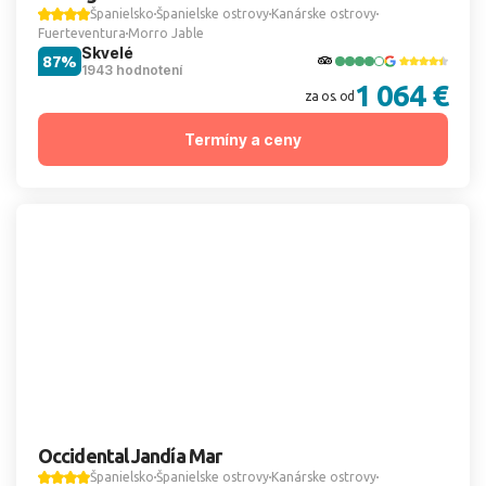
Španielsko
Španielske ostrovy
Kanárske ostrovy
Fuerteventura
Morro Jable
Skvelé
87%
1943 hodnotení
1 064 €
za os. od
Termíny a ceny
Occidental Jandía Mar
Španielsko
Španielske ostrovy
Kanárske ostrovy