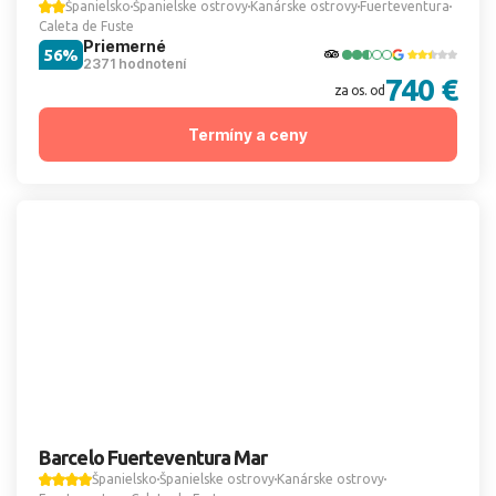
Španielsko
Španielske ostrovy
Kanárske ostrovy
Fuerteventura
Caleta de Fuste
Priemerné
56%
2371 hodnotení
740 €
za os. od
Termíny a ceny
Barcelo Fuerteventura Mar
Španielsko
Španielske ostrovy
Kanárske ostrovy