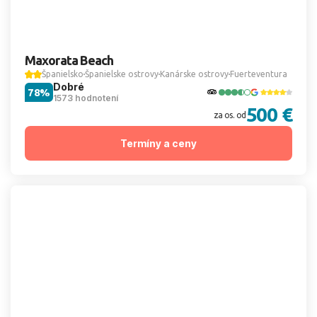
Maxorata Beach
Španielsko
Španielske ostrovy
Kanárske ostrovy
Fuerteventura
Dobré
78%
1573 hodnotení
500 €
za os. od
Termíny a ceny