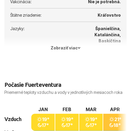
Vakcinácia:
Nie je potrebná.
Štátne zriadenie:
Kráľovstvo
Jazyky:
Španielčina,
Katalánčina,
Baskičtina
Zobraziť viac
Hlavné mesto:
Madrid
Počasie Fuerteventura
Priemerné teploty vzduchu a vody v jednotlivých mesiacoch roka
JAN
FEB
MAR
APR
Vzduch
19°
19°
19°
21°
17°
17°
17°
18°