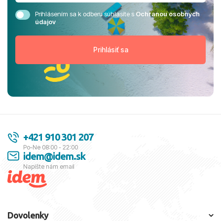
Prihlásením sa k odberu súhlasíte s
Ochranou osobných
údajov
+421 910 301 207
Po-Ne 08:00 - 22:00
idem@idem.sk
Napíšte nám email
Dovolenky