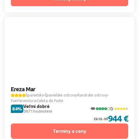
Ereza Mar
Španielsko
Španielske ostrovy
Kanárske ostrovy
Fuerteventura
Caleta de Fuste
Veľmi dobré
84%
3671 hodnotení
944 €
za os. od
Termíny a ceny