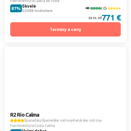
Fuerteventura
Caleta de Fuste
Skvelé
87%
22068 hodnotení
771 €
za os. od
Termíny a ceny
R2 Rio Calma
Španielsko
Španielske ostrovy
Kanárske ostrovy
Fuerteventura
Costa Calma
Veľmi dobré