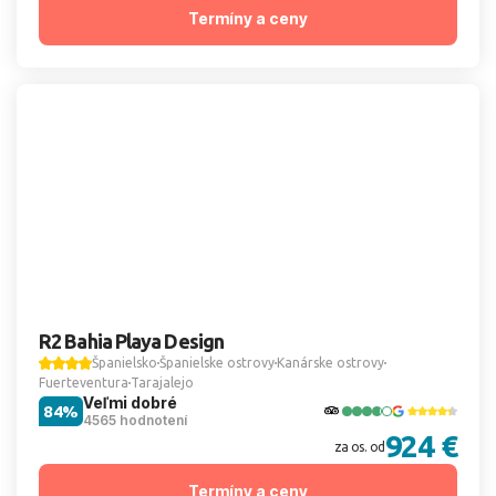
Termíny a ceny
R2 Bahia Playa Design
Španielsko
Španielske ostrovy
Kanárske ostrovy
Fuerteventura
Tarajalejo
Veľmi dobré
84%
4565 hodnotení
924 €
za os. od
Termíny a ceny