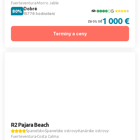
Fuerteventura
Morro Jable
Dobré
80%
15776 hodnotení
1 000 €
za os. od
Termíny a ceny
R2 Pajara Beach
Španielsko
Španielske ostrovy
Kanárske ostrovy
Fuerteventura
Costa Calma