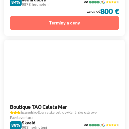
84%
6878 hodnotení
800 €
za os. od
Termíny a ceny
Boutique TAO Caleta Mar
Španielsko
Španielske ostrovy
Kanárske ostrovy
Fuerteventura
Skvelé
88%
663 hodnotení