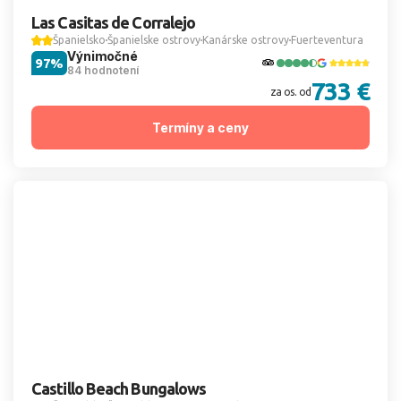
Las Casitas de Corralejo
Španielsko
Španielske ostrovy
Kanárske ostrovy
Fuerteventura
Výnimočné
97%
84 hodnotení
733 €
za os. od
Termíny a ceny
Castillo Beach Bungalows