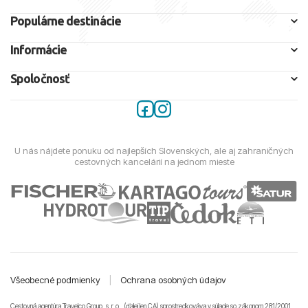
Populárne destinácie
Informácie
Spoločnosť
U nás nájdete ponuku od najlepších Slovenských, ale aj zahraničných
cestovných kancelárií na jednom mieste
Všeobecné podmienky
|
Ochrana osobných údajov
Cestovná agentúra Travelco Group, s. r. o., (ďalej len CA) sprostredkováva v súlade so zákonom 281/2001