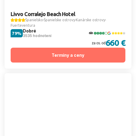
Livvo Corralejo Beach Hotel
Španielsko
Španielske ostrovy
Kanárske ostrovy
Fuerteventura
Dobré
79%
3535 hodnotení
660 €
za os. od
Termíny a ceny