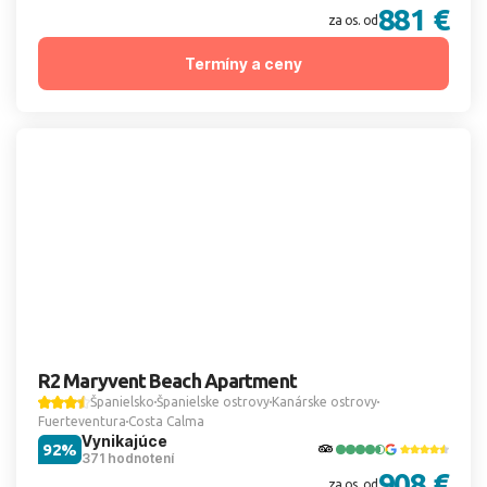
881 €
za os. od
Termíny a ceny
R2 Maryvent Beach Apartment
Španielsko
Španielske ostrovy
Kanárske ostrovy
Fuerteventura
Costa Calma
Vynikajúce
92%
371 hodnotení
908 €
za os. od