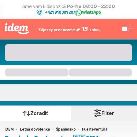
Sme vám k dispozícii
Po-Ne 08:00 - 22:00
+421 910 301 207
WhatsApp
|
15
Zájazdy predávame už
rokov
Fuerteventura
Kedy cestujete?
Zoradiť
Filter
IDEM
Letná dovolenka
Španielsko
Fuerteventura
Ako cestujete?