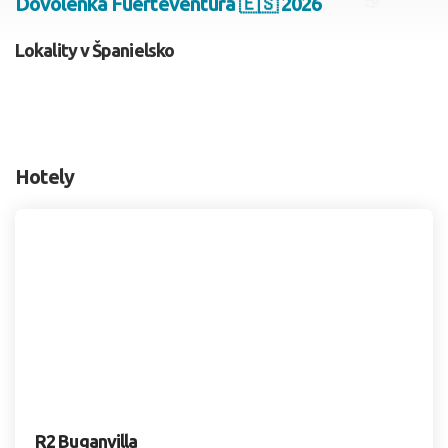
Dovolenka Fuerteventura 🇪🇸 2026
2 dospelí, 0 deti
Lokality v Španielsko
Skyť
Hotely
R2 Buganvilla