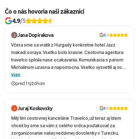
Čo o nás hovoria naši zákazníci
4.9
/5
Jana Dopirakova
5
/5
Včera sme sa vratili z Hurgady konkretne hotel Jazz
makadi soraya. Vsetko bolo krasne. Cestovna agentura
travelco splnila nase ocakavania. Komunikacia s panom
Michalinom uzasna a napomocna. Vsetko vysvetlil aj vo
viac
vecernych hodinach zaco sa ospravedlnujem. Hotel
krasny, cisty. Sluzby top. Strava, prostredie, more,
pred 1 týždňom
snorchlovanie. Dakujeme velmi pekne S pozdravom
Juraj Koskovsky
5
/5
Milý tím cestovnej kancelárie Travelco,už teraz aj Idem
chceli by sme sa vám z celého srdca poďakovať za
zorganizovanie našej nedávnej dovolenky v Turecku.