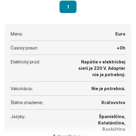
1
Mena:
Euro
Časový posun:
+0h
Elektrický prúd:
Napätie v elektrickej
sieti je 220 V.
Adaptér
nie je potrebný.
Vakcinácia:
Nie je potrebná.
Štátne zriadenie:
Kráľovstvo
Jazyky:
Španielčina,
Katalánčina,
Baskičtina