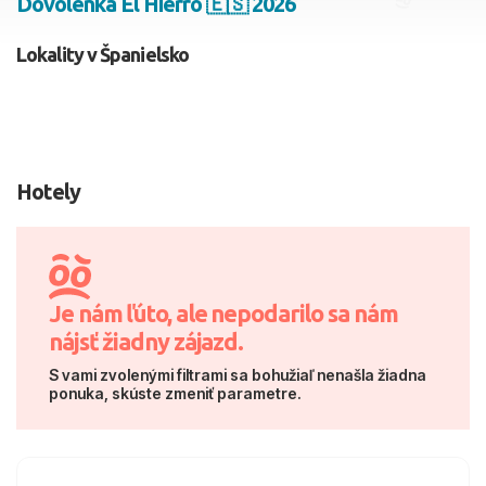
Dovolenka El Hierro 🇪🇸 2026
2 dospelí, 0 deti
Lokality v Španielsko
Skyť
Hotely
Je nám ľúto, ale nepodarilo sa nám
nájsť žiadny zájazd.
S vami zvolenými filtrami sa bohužiaľ nenašla žiadna
ponuka, skúste zmeniť parametre.