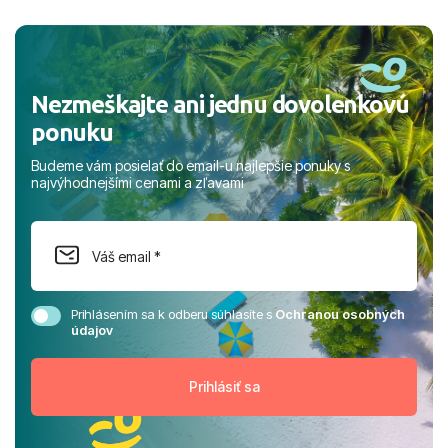
a prianím mnohých ďalších spokojných klientov, Juraj s
rodinou.
Nezmeškajte ani jednu dovolenkovú
ponuku
Budeme vám posielať do email-u najlepšie ponuky s
najvýhodnejšími cenami a zľavami
Prihlásením sa k odberu súhlasíte s
Ochranou osobných
údajov