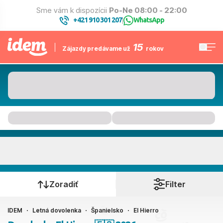
Sme vám k dispozícii
Po-Ne 08:00 - 22:00
+421 910 301 207
WhatsApp
|
15
Zájazdy predávame už
rokov
El Hierro
Kedy cestujete?
Zoradiť
Filter
IDEM
Letná dovolenka
Španielsko
El Hierro
Ako cestujete?