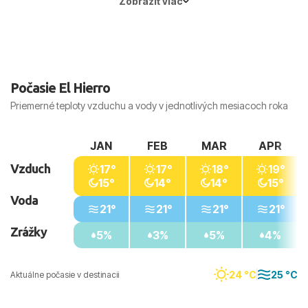
Zobraziť viac
Hlavné mesto:
Madrid
Počasie El Hierro
Priemerné teploty vzduchu a vody v jednotlivých mesiacoch roka
JAN
FEB
MAR
APR
Vzduch
17°
17°
18°
19°
15°
14°
14°
15°
Voda
21°
21°
21°
21°
Zrážky
5%
3%
5%
4%
24 °C
25 °C
Aktuálne počasie v destinacii