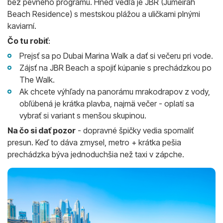
bez pevného programu. Hneď vedľa je JBR (Jumeirah
Beach Residence) s mestskou plážou a uličkami plnými
kaviarní.
Čo tu robiť
:
Prejsť sa po Dubai Marina Walk a dať si večeru pri vode.
Zájsť na JBR Beach a spojiť kúpanie s prechádzkou po
The Walk.
Ak chcete výhľady na panorámu mrakodrapov z vody,
obľúbená je krátka plavba, najmä večer - oplatí sa
vybrať si variant s menšou skupinou.
Na čo si dať pozor
- dopravné špičky vedia spomaliť
presun. Keď to dáva zmysel, metro + krátka pešia
prechádzka býva jednoduchšia než taxi v zápche.