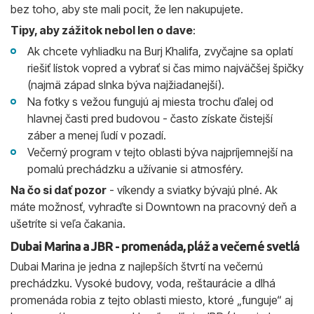
bez toho, aby ste mali pocit, že len nakupujete.
Tipy, aby zážitok nebol len o dave
:
Ak chcete vyhliadku na Burj Khalifa, zvyčajne sa oplatí
riešiť lístok vopred a vybrať si čas mimo najväčšej špičky
(najmä západ slnka býva najžiadanejší).
Na fotky s vežou fungujú aj miesta trochu ďalej od
hlavnej časti pred budovou - často získate čistejší
záber a menej ľudí v pozadí.
Večerný program v tejto oblasti býva najpríjemnejší na
pomalú prechádzku a užívanie si atmosféry.
Na čo si dať pozor
- víkendy a sviatky bývajú plné. Ak
máte možnosť, vyhraďte si Downtown na pracovný deň a
ušetríte si veľa čakania.
Dubai Marina a JBR - promenáda, pláž a večerné svetlá
Dubai Marina je jedna z najlepších štvrtí na večernú
prechádzku. Vysoké budovy, voda, reštaurácie a dlhá
promenáda robia z tejto oblasti miesto, ktoré „funguje“ aj