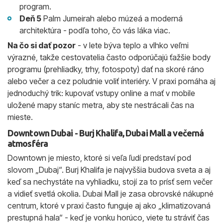
program.
Deň 5
Palm Jumeirah alebo múzeá a moderná
architektúra - podľa toho, čo vás láka viac.
Na čo si dať pozor
- v lete býva teplo a vlhko veľmi
výrazné, takže cestovatelia často odporúčajú ťažšie body
programu (prehliadky, trhy, fotospoty) dať na skoré ráno
alebo večer a cez poludnie voliť interiéry. V praxi pomáha aj
jednoduchý trik: kupovať vstupy online a mať v mobile
uložené mapy staníc metra, aby ste nestrácali čas na
mieste.
Downtown Dubai - Burj Khalifa, Dubai Mall a večerná
atmosféra
Downtown je miesto, ktoré si veľa ľudí predstaví pod
slovom „Dubaj“. Burj Khalifa je najvyššia budova sveta a aj
keď sa nechystáte na vyhliadku, stojí za to prísť sem večer
a vidieť svetlá okolia. Dubai Mall je zasa obrovské nákupné
centrum, ktoré v praxi často funguje aj ako „klimatizovaná
prestupná hala“ - keď je vonku horúco, viete tu stráviť čas