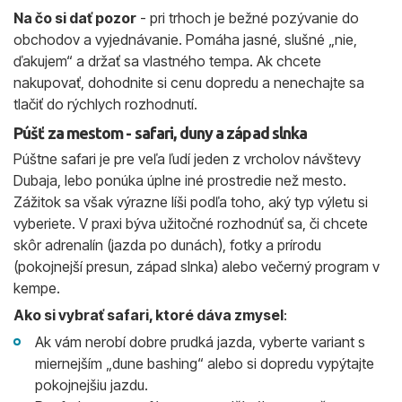
Na čo si dať pozor
- pri trhoch je bežné pozývanie do
obchodov a vyjednávanie. Pomáha jasné, slušné „nie,
ďakujem“ a držať sa vlastného tempa. Ak chcete
nakupovať, dohodnite si cenu dopredu a nenechajte sa
tlačiť do rýchlych rozhodnutí.
Púšť za mestom - safari, duny a západ slnka
Púštne safari je pre veľa ľudí jeden z vrcholov návštevy
Dubaja, lebo ponúka úplne iné prostredie než mesto.
Zážitok sa však výrazne líši podľa toho, aký typ výletu si
vyberiete. V praxi býva užitočné rozhodnúť sa, či chcete
skôr adrenalín (jazda po dunách), fotky a prírodu
(pokojnejší presun, západ slnka) alebo večerný program v
kempe.
Ako si vybrať safari, ktoré dáva zmysel
:
Ak vám nerobí dobre prudká jazda, vyberte variant s
miernejším „dune bashing“ alebo si dopredu vypýtajte
pokojnejšiu jazdu.