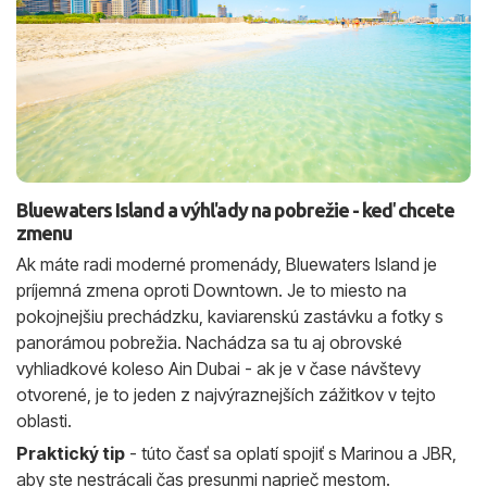
Bluewaters Island a výhľady na pobrežie - keď chcete
zmenu
Ak máte radi moderné promenády, Bluewaters Island je
príjemná zmena oproti Downtown. Je to miesto na
pokojnejšiu prechádzku, kaviarenskú zastávku a fotky s
panorámou pobrežia. Nachádza sa tu aj obrovské
vyhliadkové koleso Ain Dubai - ak je v čase návštevy
otvorené, je to jeden z najvýraznejších zážitkov v tejto
oblasti.
Praktický tip
- túto časť sa oplatí spojiť s Marinou a JBR,
aby ste nestrácali čas presunmi naprieč mestom.