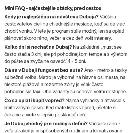
Mini FAQ - najčastejšie otázky, pred cestou
Kedy je najlepší čas na návštevu Dubaja?
Väčšina
cestovateľov cieli na chladnejšie mesiace, keď sa dá viac
chodiť vonku. V lete je program stále možný, len sa oplatí
plánovať skoro ráno, večer a cez deň voliť interiéry.
Koľko dní si nechať na Dubaj?
Na základné „must see“
často stačia 3 dni, ale pri pohodlnejšom tempe a s výletom
do púšte sa zvyčajne osvedčí 4 - 5 dní.
Dá sa v Dubaji fungovať bez auta?
Áno - metro a taxíky
sú bežná voľba. Metro je výborné na hlavné osi mesta, na
niektoré plážové a rezortné zóny je však často
pohodlnejšie taxi. Obe varianty sú cenovo veľmi dostupné.
Čo sa oplatí kúpiť vopred?
Najmä vyhliadky a atrakcie s
limitovanými časmi. Keď máte lístok vopred, ušetríte si
čakanie a viete si lepšie poskladať deň.
Je Dubaj vhodný pre rodiny s deťmi?
Väčšinou áno -
veľa atrakcií je prispôsobených rodinám a klimatizované