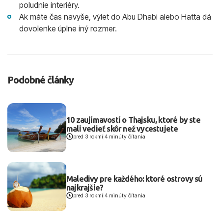
poludnie interiéry.
Ak máte čas navyše, výlet do Abu Dhabi alebo Hatta dá
dovolenke úplne iný rozmer.
Podobné články
10 zaujímavostí o Thajsku, ktoré by ste
mali vedieť skôr než vycestujete
pred 3 rokmi
|
4 minúty čítania
Maledivy pre každého: ktoré ostrovy sú
najkrajšie?
pred 3 rokmi
|
4 minúty čítania