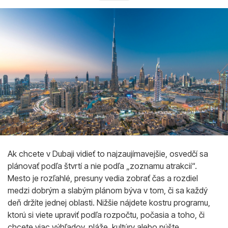
Ak chcete v Dubaji vidieť to najzaujímavejšie, osvedčí sa
plánovať podľa štvrtí a nie podľa „zoznamu atrakcií“.
Mesto je rozľahlé, presuny vedia zobrať čas a rozdiel
medzi dobrým a slabým plánom býva v tom, či sa každý
deň držíte jednej oblasti. Nižšie nájdete kostru programu,
ktorú si viete upraviť podľa rozpočtu, počasia a toho, či
chcete viac výhľadov, pláže, kultúry alebo púšte.