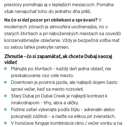
priestory pomáhajú aj v teplejších mesiacoch. Pomáha
však nenapchať toho do jedného dňa príliš.
Na čo si dať pozor pri obliekaní a správaní?
V
moderných zónach je atmosféra uvoľnenejšia, no v
starých štvrtiach a pri náboženských miestach sa osvedčí
konzervatívnejšie oblečenie. Vždy je bezpečná voľba mať
so sebou ľahké prekrytie ramien.
Zhrnutie - čo si zapamätať, ak chcete Dubaj naozaj
vidieť
Plánujte po štvrtiach - každý deň jedna oblasť, nie
preskakovanie cez celé mesto.
Downtown je povinná jazda, ale najlepší dojem často
spraví večer, keď sa mesto rozsvieti.
Starý Dubaj pri Dubai Creek je najlepší kontrast k
mrakodrapom - trhy, abra a uličky.
Púštne safari vyberajte podľa štýlu - adrenalín alebo
pokojnejší zážitok - a riaďte sa etikou pri zvieratách.
V horúčave funguje kombinácia ráno / večer vonku a na