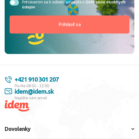
Prihlásením sa k odberu súhlasíte s
Ochranou osobných
údajov
+421 910 301 207
Po-Ne 08:00 - 22:00
idem@idem.sk
Napíšte nám email
Dovolenky