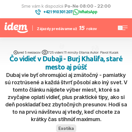
Sme vám k dispozícii
Po-Ne 08:00 - 22:00
+421 910 301 207
WhatsApp
|
15
Zájazdy predávame už
rokov
pred 5 mesiacov
|
725 videní
|
11 minúty čítania
|
Autor: Pavol Kucak
Čo vidieť v Dubaji - Burj Khalifa, staré
mesto aj púšť
Dubaj vie byť ohromujúci aj zmätočný - pamiatky
sú roztrúsené a každá štvrť pôsobí ako iný svet. V
tomto článku nájdete výber miest, ktoré sa
zvyčajne oplatí vidieť, plus praktické tipy, ako si
deň poskladať bez zbytočných presunov. Hodí sa
to na prvú návštevu aj vtedy, keď chcete za
krátky čas stihnúť maximum.
Exotika