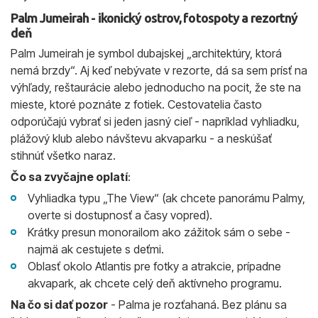
Palm Jumeirah - ikonický ostrov, fotospoty a rezortný
deň
Palm Jumeirah je symbol dubajskej „architektúry, ktorá
nemá brzdy“. Aj keď nebývate v rezorte, dá sa sem prísť na
výhľady, reštaurácie alebo jednoducho na pocit, že ste na
mieste, ktoré poznáte z fotiek. Cestovatelia často
odporúčajú vybrať si jeden jasný cieľ - napríklad vyhliadku,
plážový klub alebo návštevu akvaparku - a neskúšať
stihnúť všetko naraz.
Čo sa zvyčajne oplatí
:
Vyhliadka typu „The View“ (ak chcete panorámu Palmy,
overte si dostupnosť a časy vopred).
Krátky presun monorailom ako zážitok sám o sebe -
najmä ak cestujete s deťmi.
Oblasť okolo Atlantis pre fotky a atrakcie, prípadne
akvapark, ak chcete celý deň aktívneho programu.
Na čo si dať pozor
- Palma je rozťahaná. Bez plánu sa