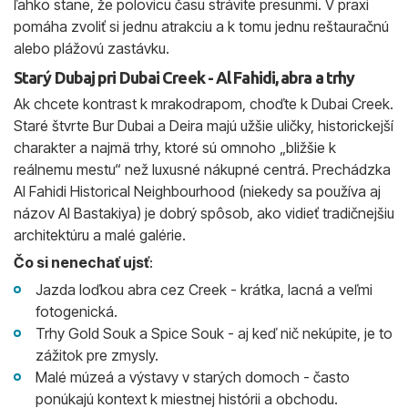
ľahko stane, že polovicu času strávite presunmi. V praxi
pomáha zvoliť si jednu atrakciu a k tomu jednu reštauračnú
alebo plážovú zastávku.
Starý Dubaj pri Dubai Creek - Al Fahidi, abra a trhy
Ak chcete kontrast k mrakodrapom, choďte k Dubai Creek.
Staré štvrte Bur Dubai a Deira majú užšie uličky, historickejší
charakter a najmä trhy, ktoré sú omnoho „bližšie k
reálnemu mestu“ než luxusné nákupné centrá. Prechádzka
Al Fahidi Historical Neighbourhood (niekedy sa používa aj
názov Al Bastakiya) je dobrý spôsob, ako vidieť tradičnejšiu
architektúru a malé galérie.
Čo si nenechať ujsť
:
Jazda loďkou abra cez Creek - krátka, lacná a veľmi
fotogenická.
Trhy Gold Souk a Spice Souk - aj keď nič nekúpite, je to
zážitok pre zmysly.
Malé múzeá a výstavy v starých domoch - často
ponúkajú kontext k miestnej histórii a obchodu.