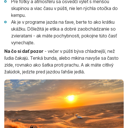
Pre fotky a atmosféru sa osvedčí výlet s menšou
skupinou a viac času v púšti, nie len rýchla otočka do
kempu.
Ak je v programe jazda na ťave, berte to ako krátku
ukážku. Dôležitá je etika a dobré zaobchádzanie so
zvieratami - ak máte pochybnosti, pokojne túto časť
vynechajte.
Na čo si dať pozor
- večer v púšti býva chladnejší, než
ľudia čakajú. Tenká bunda, alebo mikina navyše sa často
zíde, rovnako ako šatka proti prachu. A ak máte citlivý
žalúdok, jedzte pred jazdou ľahšie jedlá.