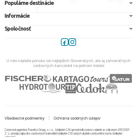
Populárne destinácie
Informácie
Spoločnosť
U nás nájdete ponuku od najlepších Slovenských, ale aj zahraničných
cestovných kancelárií na jednom mieste
Všeobecné podmienky
|
Ochrana osobných údajov
Cestovná agentúra Travelco Group, s. r. o., (ďalej len CA) sprostredkováva v súlade so zákonom 281/2001
Z. z. predaj zájazdov cestovných kancelárii (ďalej len CK) a iných služieb cestovného ruchu (ďalej len
zájazdy).