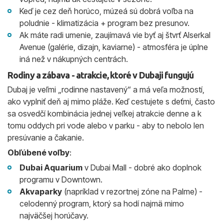
Keď je cez deň horúco, múzeá sú dobrá voľba na
poludnie - klimatizácia + program bez presunov.
Ak máte radi umenie, zaujímavá vie byť aj štvrť Alserkal
Avenue (galérie, dizajn, kaviarne) - atmosféra je úplne
iná než v nákupných centrách.
Rodiny a zábava - atrakcie, ktoré v Dubaji fungujú
Dubaj je veľmi „rodinne nastavený“ a má veľa možností,
ako vyplniť deň aj mimo pláže. Keď cestujete s deťmi, často
sa osvedčí kombinácia jednej veľkej atrakcie denne a k
tomu oddych pri vode alebo v parku - aby to nebolo len
presúvanie a čakanie.
Obľúbené voľby
:
Dubai Aquarium
v Dubai Mall - dobré ako doplnok
programu v Downtown.
Akvaparky
(napríklad v rezortnej zóne na Palme) -
celodenný program, ktorý sa hodí najmä mimo
najväčšej horúčavy.