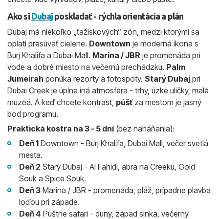
Ako si
Dubaj
poskladať - rýchla orientácia a plán
Dubaj má niekoľko „ťažiskových“ zón, medzi ktorými sa
oplatí presúvať cielene.
Downtown
je moderná ikona s
Burj Khalifa a Dubai Mall.
Marina / JBR
je promenáda pri
vode a dobré miesto na večernú prechádzku.
Palm
Jumeirah
ponúka rezorty a fotospoty.
Starý Dubaj
pri
Dubai Creek je úplne iná atmosféra - trhy, úzke uličky, malé
múzeá. A keď chcete kontrast,
púšť
za mestom je jasný
bod programu.
Praktická kostra na 3 - 5 dní
(bez naháňania):
Deň 1
Downtown - Burj Khalifa, Dubai Mall, večer svetlá
mesta.
Deň 2
Starý Dubaj - Al Fahidi, abra na Creeku, Gold
Souk a Spice Souk.
Deň 3
Marina / JBR - promenáda, pláž, prípadne plavba
loďou pri západe.
Deň 4
Púštne safari - duny, západ slnka, večerný