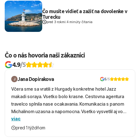
Čo musíte vidieť a zažiť na dovolenke v
Turecku
pred 3 rokmi
|
4 minúty čítania
Čo o nás hovoria naši zákazníci
4.9
/5
Jana Dopirakova
5
/5
Včera sme sa vratili z Hurgady konkretne hotel Jazz
makadi soraya. Vsetko bolo krasne. Cestovna agentura
travelco splnila nase ocakavania. Komunikacia s panom
Michalinom uzasna a napomocna. Vsetko vysvetlil aj vo
viac
vecernych hodinach zaco sa ospravedlnujem. Hotel
krasny, cisty. Sluzby top. Strava, prostredie, more,
pred 1 týždňom
snorchlovanie. Dakujeme velmi pekne S pozdravom