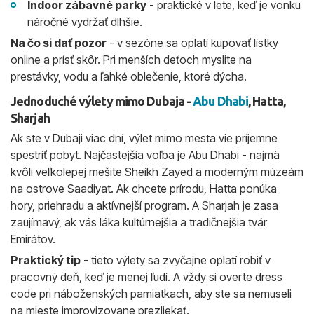
Indoor zábavné parky
- praktické v lete, keď je vonku
náročné vydržať dlhšie.
Na čo si dať pozor
- v sezóne sa oplatí kupovať lístky
online a prísť skôr. Pri menších deťoch myslite na
prestávky, vodu a ľahké oblečenie, ktoré dýcha.
Jednoduché výlety mimo Dubaja -
Abu Dhabi
, Hatta,
Sharjah
Ak ste v Dubaji viac dní, výlet mimo mesta vie príjemne
spestriť pobyt. Najčastejšia voľba je Abu Dhabi - najmä
kvôli veľkolepej mešite Sheikh Zayed a moderným múzeám
na ostrove Saadiyat. Ak chcete prírodu, Hatta ponúka
hory, priehradu a aktívnejší program. A Sharjah je zasa
zaujímavý, ak vás láka kultúrnejšia a tradičnejšia tvár
Emirátov.
Praktický tip
- tieto výlety sa zvyčajne oplatí robiť v
pracovný deň, keď je menej ľudí. A vždy si overte dress
code pri náboženských pamiatkach, aby ste sa nemuseli
na mieste improvizovane prezliekať.