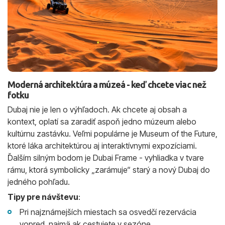
Moderná architektúra a múzeá - keď chcete viac než
fotku
Dubaj nie je len o výhľadoch. Ak chcete aj obsah a
kontext, oplatí sa zaradiť aspoň jedno múzeum alebo
kultúrnu zastávku. Veľmi populárne je Museum of the Future,
ktoré láka architektúrou aj interaktívnymi expozíciami.
Ďalším silným bodom je Dubai Frame - vyhliadka v tvare
rámu, ktorá symbolicky „zarámuje“ starý a nový Dubaj do
jedného pohľadu.
Tipy pre návštevu
:
Pri najznámejších miestach sa osvedčí rezervácia
vopred, najmä ak cestujete v sezóne.