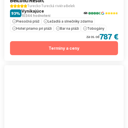
Belconti Resort
Turecko
Turecká riviéra
Belek
Vynikajúce
93%
10344 hodnotení
Piesočná pláž
Ležadlá a slnečníky zdarma
Hotel priamo pri pláži
Bar na pláži
Tobogány
787 €
za os. od
Termíny a ceny