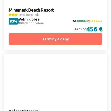
Minamark Beach Resort
Egypt
Hurghada
Veľmi dobré
83%
10878 hodnotení
456 €
za os. od
Termíny a ceny