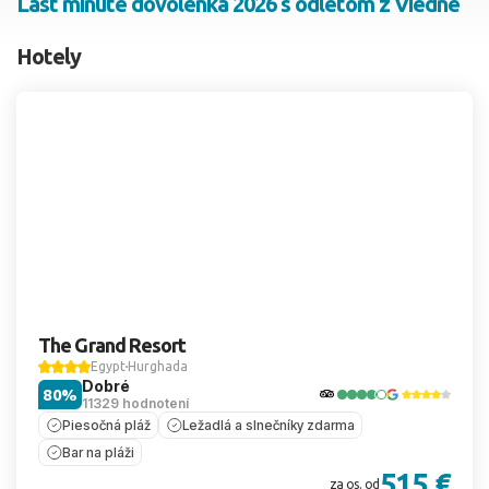
Last minute dovolenka 2026 s odletom z Viedne
2 dospelí, 0 deti
Hotely
Skyť
The Grand Resort
Egypt
Hurghada
Dobré
80%
11329 hodnotení
Piesočná pláž
Ležadlá a slnečníky zdarma
Bar na pláži
515 €
za os. od