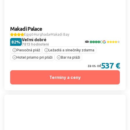
Makadi Palace
Egypt
Hurghada
Makadi Bay
Veľmi dobré
82%
7813 hodnotení
Piesočná pláž
Ležadlá a slnečníky zdarma
Hotel priamo pri pláži
Bar na pláži
537 €
za os. od
Termíny a ceny