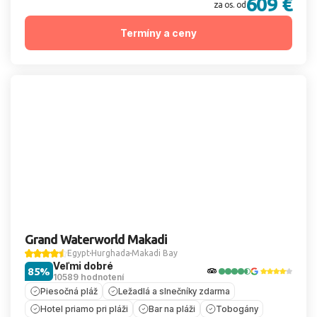
609 €
za os. od
Termíny a ceny
Grand Waterworld Makadi
Egypt
Hurghada
Makadi Bay
Veľmi dobré
85%
10589 hodnotení
Piesočná pláž
Ležadlá a slnečníky zdarma
Hotel priamo pri pláži
Bar na pláži
Tobogány