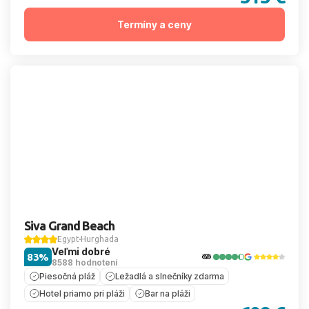
Termíny a ceny
Siva Grand Beach
Egypt
Hurghada
Veľmi dobré
83%
8588 hodnotení
Piesočná pláž
Ležadlá a slnečníky zdarma
Hotel priamo pri pláži
Bar na pláži