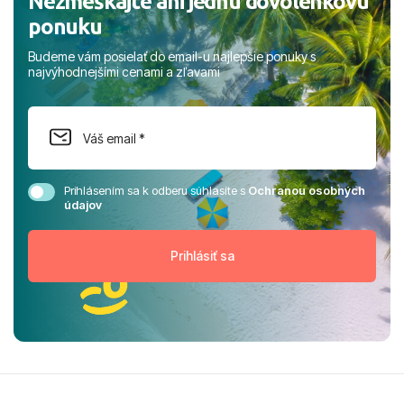
Nezmeškajte ani jednu dovolenkovú
ponuku
Budeme vám posielať do email-u najlepšie ponuky s
najvýhodnejšími cenami a zľavami
Prihlásením sa k odberu súhlasíte s
Ochranou osobných
údajov