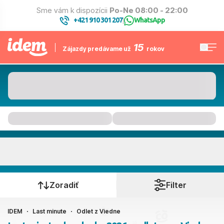
Sme vám k dispozícii
Po-Ne 08:00 - 22:00
+421 910 301 207
WhatsApp
|
15
Zájazdy predávame už
rokov
Kam to bude
Kedy cestujete?
Zoradiť
Filter
IDEM
Last minute
Odlet z Viedne
Rakúske letiská