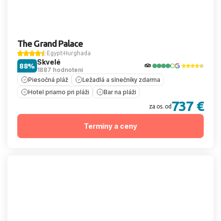
The Grand Palace
Egypt
Hurghada
Skvelé
88%
1887 hodnotení
Piesočná pláž
Ležadlá a slnečníky zdarma
Hotel priamo pri pláži
Bar na pláži
737 €
za os. od
Termíny a ceny