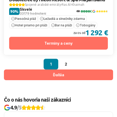
Spojené arabské emiráty
Ras Al-Khaimah
Skvelé
90%
33179 hodnotení
Piesočná pláž
Ležadlá a slnečníky zdarma
Hotel priamo pri pláži
Bar na pláži
Tobogány
1 292 €
za os. od
Termíny a ceny
1
2
Ďalšia
Čo o nás hovoria naši zákazníci
4.9
/5