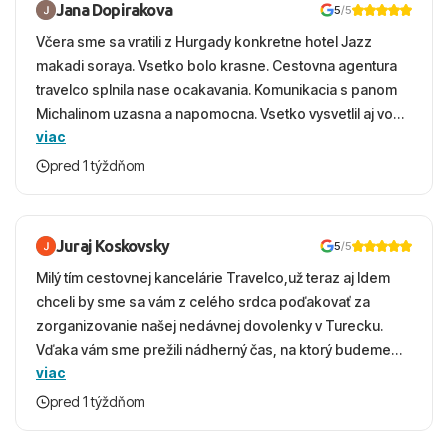
Jana Dopirakova
5
/5
Včera sme sa vratili z Hurgady konkretne hotel Jazz
makadi soraya. Vsetko bolo krasne. Cestovna agentura
travelco splnila nase ocakavania. Komunikacia s panom
Michalinom uzasna a napomocna. Vsetko vysvetlil aj vo
viac
vecernych hodinach zaco sa ospravedlnujem. Hotel
krasny, cisty. Sluzby top. Strava, prostredie, more,
pred 1 týždňom
snorchlovanie. Dakujeme velmi pekne S pozdravom
Juraj Koskovsky
5
/5
Milý tím cestovnej kancelárie Travelco,už teraz aj Idem
chceli by sme sa vám z celého srdca poďakovať za
zorganizovanie našej nedávnej dovolenky v Turecku.
Vďaka vám sme prežili nádherný čas, na ktorý budeme
viac
ešte dlho s úsmevom spomínať. ​Všetko prebehlo
absolútne hladko – od prvotného výberu zájazdu, cez
pred 1 týždňom
ochotnú komunikáciu, až po samotný transfer a pobyt. ​
Ubytovaní sme boli v hoteli TUI Magic Life Jacaranda a