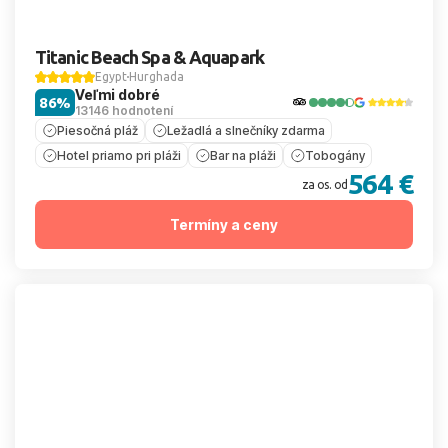
Titanic Beach Spa & Aquapark
Egypt
Hurghada
Veľmi dobré
86%
13146 hodnotení
Piesočná pláž
Ležadlá a slnečníky zdarma
Hotel priamo pri pláži
Bar na pláži
Tobogány
564 €
za os. od
Termíny a ceny