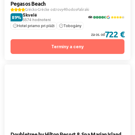
Pegasos Beach
Grécko
Grécke ostrovy
Rhodos
Faliraki
Skvelé
89%
5574 hodnotení
Hotel priamo pri pláži
Tobogány
722 €
za os. od
Termíny a ceny
Doubletree by Hilton Resort & Spa Marjan Island