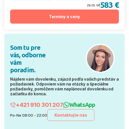
583 €
za os. od
Termíny a ceny
Som tu pre
vás, odborne
vám
poradím.
Nájdem vám dovolenku, zájazd podľa vašich predstáv a
požiadaviek. Odpoviem vám na otázky a špeciálne
požiadavky, pomôžem vám naplánovať dovolenku od
začiatku do konca.
+421 910 301 207
WhatsApp
Kontaktujte nás
Po-Ne 08:00 - 22:00