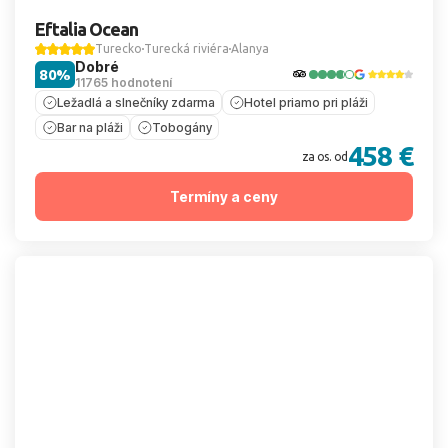
Eftalia Ocean
Turecko
Turecká riviéra
Alanya
Dobré
80%
11765 hodnotení
Ležadlá a slnečníky zdarma
Hotel priamo pri pláži
Bar na pláži
Tobogány
458 €
za os. od
Termíny a ceny