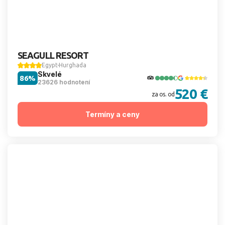
SEAGULL RESORT
Egypt
Hurghada
Skvelé
86%
23626 hodnotení
520 €
za os. od
Termíny a ceny