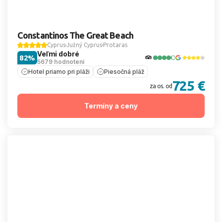
Constantinos The Great Beach
Cyprus
Južný Cyprus
Protaras
Veľmi dobré
82%
5679 hodnotení
Hotel priamo pri pláži
Piesočná pláž
725 €
za os. od
Termíny a ceny