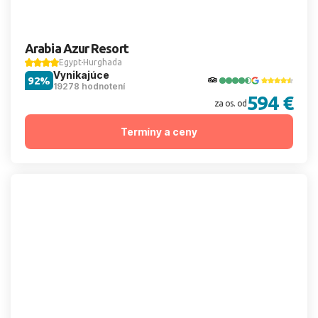
Arabia Azur Resort
Egypt
Hurghada
Vynikajúce
92%
19278 hodnotení
594 €
za os. od
Termíny a ceny