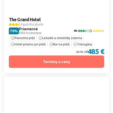
The Grand Hotel
Egypt
Hurghada
Priemerné
70%
1159 hodnotení
Piesočná pláž
Ležadlá a slnečníky zdarma
Hotel priamo pri pláži
Bar na pláži
Tobogány
485 €
za os. od
Termíny a ceny