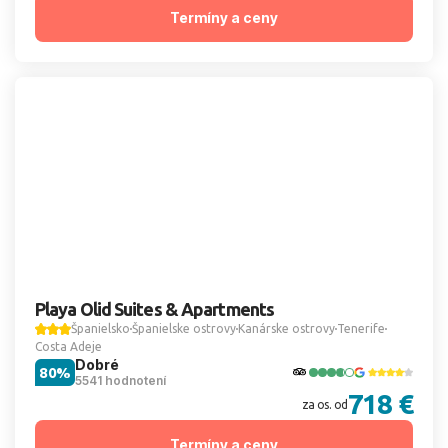
Termíny a ceny
Playa Olid Suites & Apartments
Španielsko
Španielske ostrovy
Kanárske ostrovy
Tenerife
Costa Adeje
Dobré
80%
5541 hodnotení
718 €
za os. od
Termíny a ceny