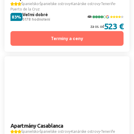
Španielsko
Španielske ostrovy
Kanárske ostrovy
Tenerife
Puerto de la Cruz
Veľmi dobré
83%
5178 hodnotení
523 €
za os. od
Termíny a ceny
Apartmány Casablanca
Španielsko
Španielske ostrovy
Kanárske ostrovy
Tenerife