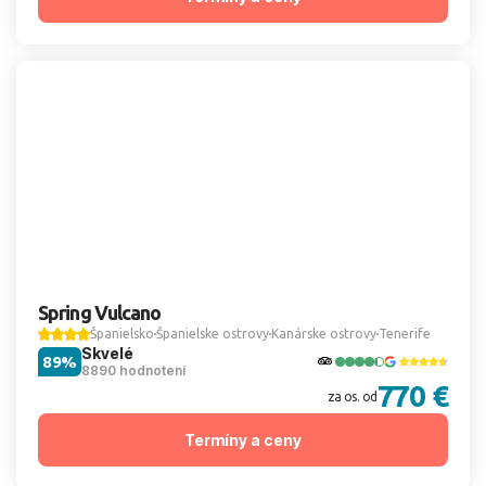
Spring Vulcano
Španielsko
Španielske ostrovy
Kanárske ostrovy
Tenerife
Skvelé
89%
8890 hodnotení
770 €
za os. od
Termíny a ceny