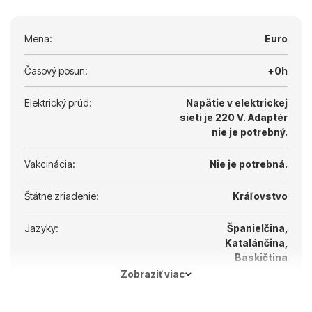
Na výlety do hôr a k sopke Teide si treba pribaliť
teplejšie oblečenie.
Mena:
Euro
Časový posun:
+0h
Elektrický prúd:
Napätie v elektrickej
sieti je 220 V.
Adaptér
nie je potrebný.
Vakcinácia:
Nie je potrebná.
Štátne zriadenie:
Kráľovstvo
Jazyky:
Španielčina,
Katalánčina,
Baskičtina
Zobraziť viac
Hlavné mesto:
Madrid