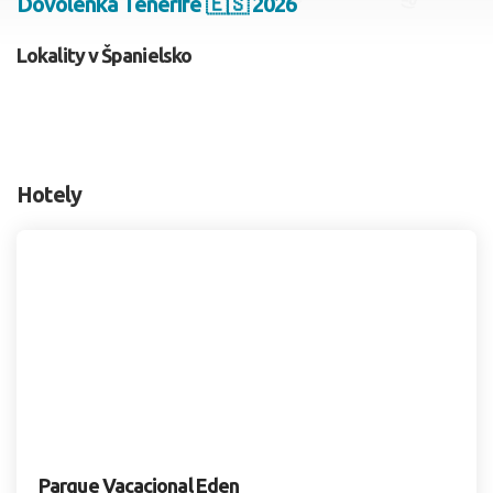
Dovolenka Tenerife 🇪🇸 2026
2 dospelí, 0 deti
Lokality v Španielsko
Skyť
Hotely
Parque Vacacional Eden