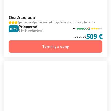
Ona Alborada
Španielsko
Španielske ostrovy
Kanárske ostrovy
Tenerife
Priemerné
67%
3949 hodnotení
509 €
za os. od
Termíny a ceny