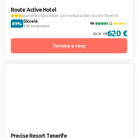
Route Active Hotel
Španielsko
Španielske ostrovy
Kanárske ostrovy
Tenerife
Skvelé
89%
816 hodnotení
620 €
za os. od
Termíny a ceny
Precise Resort Tenerife