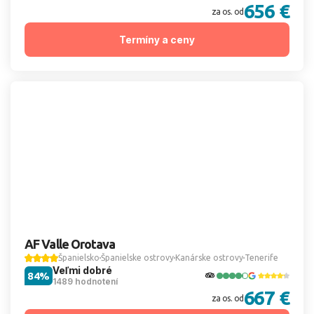
656 €
za os. od
Termíny a ceny
AF Valle Orotava
Španielsko
Španielske ostrovy
Kanárske ostrovy
Tenerife
Veľmi dobré
84%
1489 hodnotení
667 €
za os. od