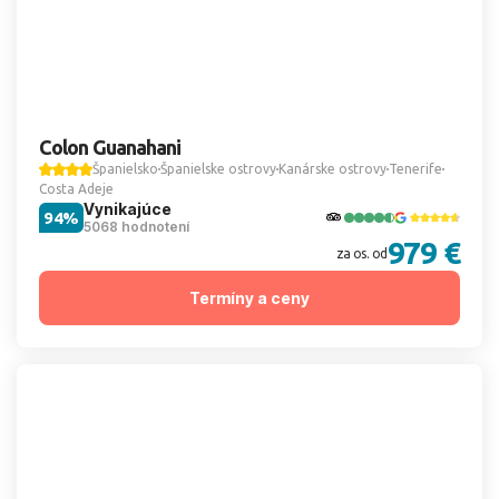
Colon Guanahani
Španielsko
Španielske ostrovy
Kanárske ostrovy
Tenerife
Costa Adeje
Vynikajúce
94%
5068 hodnotení
979 €
za os. od
Termíny a ceny