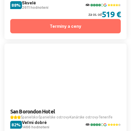
Skvelé
88%
2611 hodnotení
519 €
za os. od
Termíny a ceny
San Borondon Hotel
Španielsko
Španielske ostrovy
Kanárske ostrovy
Tenerife
Veľmi dobré
82%
1466 hodnotení