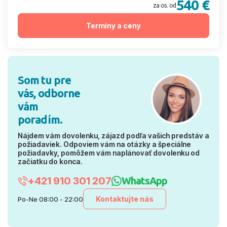
540 €
za os. od
Termíny a ceny
Som tu pre
vás, odborne
vám
poradím.
Nájdem vám dovolenku, zájazd podľa vašich predstáv a
požiadaviek. Odpoviem vám na otázky a špeciálne
požiadavky, pomôžem vám naplánovať dovolenku od
začiatku do konca.
+421 910 301 207
WhatsApp
Kontaktujte nás
Po-Ne 08:00 - 22:00