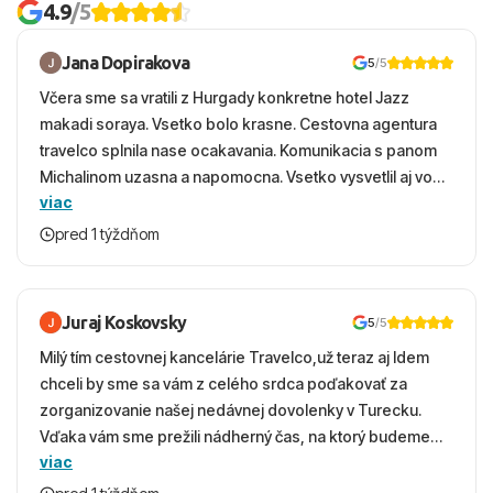
4.9
/5
Jana Dopirakova
5
/5
Včera sme sa vratili z Hurgady konkretne hotel Jazz
makadi soraya. Vsetko bolo krasne. Cestovna agentura
travelco splnila nase ocakavania. Komunikacia s panom
Michalinom uzasna a napomocna. Vsetko vysvetlil aj vo
viac
vecernych hodinach zaco sa ospravedlnujem. Hotel
krasny, cisty. Sluzby top. Strava, prostredie, more,
pred 1 týždňom
snorchlovanie. Dakujeme velmi pekne S pozdravom
Juraj Koskovsky
5
/5
Milý tím cestovnej kancelárie Travelco,už teraz aj Idem
chceli by sme sa vám z celého srdca poďakovať za
zorganizovanie našej nedávnej dovolenky v Turecku.
Vďaka vám sme prežili nádherný čas, na ktorý budeme
viac
ešte dlho s úsmevom spomínať. ​Všetko prebehlo
absolútne hladko – od prvotného výberu zájazdu, cez