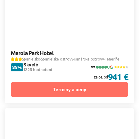
Marola Park Hotel
Španielsko
Španielske ostrovy
Kanárske ostrovy
Tenerife
Skvelé
88%
1225 hodnotení
941 €
za os. od
Termíny a ceny