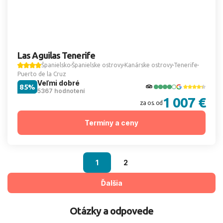
Las Aguilas Tenerife
Španielsko
Španielske ostrovy
Kanárske ostrovy
Tenerife
Puerto de la Cruz
Veľmi dobré
85%
5367 hodnotení
1 007 €
za os. od
Termíny a ceny
1
2
Ďalšia
Otázky a odpovede