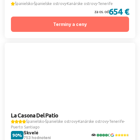
Španielsko
Španielske ostrovy
Kanárske ostrovy
Tenerife
654 €
za os. od
Termíny a ceny
La Casona Del Patio
Španielsko
Španielske ostrovy
Kanárske ostrovy
Tenerife
Puerto Santiago
Skvelé
90%
753 hodnotení