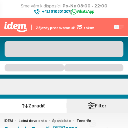
Sme vám k dispozícii
Po-Ne 08:00 - 22:00
+421 910 301 207
WhatsApp
|
15
Zájazdy predávame už
rokov
Tenerife
Kedy cestujete?
Zoradiť
Filter
IDEM
Letná dovolenka
Španielsko
Tenerife
Ako cestujete?