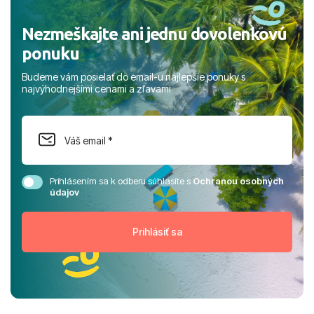
Nezmeškajte ani jednu dovolenkovú
ponuku
Budeme vám posielať do email-u najlepšie ponuky s
najvýhodnejšími cenami a zľavami
Prihlásením sa k odberu súhlasíte s
Ochranou osobných
údajov