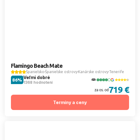
Flamingo Beach Mate
Španielsko
Španielske ostrovy
Kanárske ostrovy
Tenerife
Veľmi dobré
86%
1368 hodnotení
719 €
za os. od
Termíny a ceny