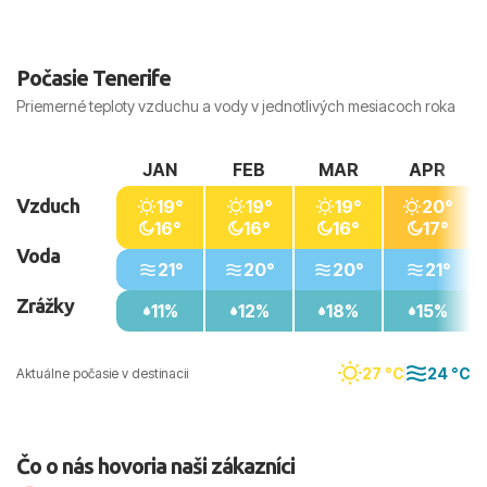
Počasie Tenerife
Priemerné teploty vzduchu a vody v jednotlivých mesiacoch roka
JAN
FEB
MAR
APR
Vzduch
19°
19°
19°
20°
16°
16°
16°
17°
Voda
21°
20°
20°
21°
Zrážky
11%
12%
18%
15%
27 °C
24 °C
Aktuálne počasie v destinacii
Čo o nás hovoria naši zákazníci