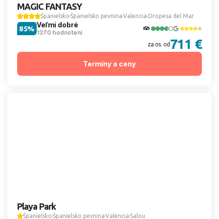
MAGIC FANTASY
Španielsko
Španielsko pevnina
Valencia
Oropesa del Mar
Veľmi dobré
85%
1370 hodnotení
711 €
za os. od
Termíny a ceny
Playa Park
Španielsko
Španielsko pevnina
Valencia
Salou