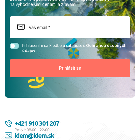
najvýhodnejšími cenami a zľavami
Prihlásením sa k odberu súhlasíte s
Ochranou osobných
údajov
+421 910 301 207
Po-Ne 08:00 - 22:00
idem@idem.sk