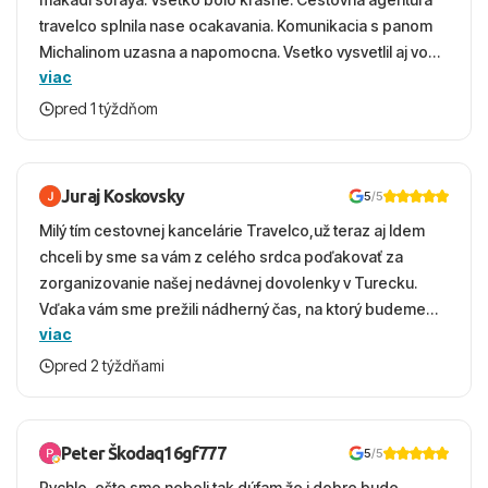
travelco splnila nase ocakavania. Komunikacia s panom
Michalinom uzasna a napomocna. Vsetko vysvetlil aj vo
viac
vecernych hodinach zaco sa ospravedlnujem. Hotel
krasny, cisty. Sluzby top. Strava, prostredie, more,
pred 1 týždňom
snorchlovanie. Dakujeme velmi pekne S pozdravom
Juraj Koskovsky
5
/5
Milý tím cestovnej kancelárie Travelco,už teraz aj Idem
chceli by sme sa vám z celého srdca poďakovať za
zorganizovanie našej nedávnej dovolenky v Turecku.
Vďaka vám sme prežili nádherný čas, na ktorý budeme
viac
ešte dlho s úsmevom spomínať. ​Všetko prebehlo
absolútne hladko – od prvotného výberu zájazdu, cez
pred 2 týždňami
ochotnú komunikáciu, až po samotný transfer a pobyt. ​
Ubytovaní sme boli v hoteli TUI Magic Life Jacaranda a
bola to trefa do čierneho! ​Čo nás dostalo najviac: ​Skvelé
Peter Škodaq16gf777
5
/5
služby a personál: Vždy usmievaví, ochotní a starostliví
Rychlo ,ešte sme neboli tak dúfam že i dobre bude