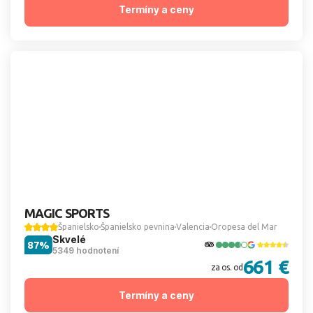
Termíny a ceny
MAGIC SPORTS
Španielsko
Španielsko pevnina
Valencia
Oropesa del Mar
Skvelé
87%
5349 hodnotení
661 €
za os. od
Termíny a ceny