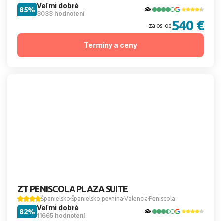
Veľmi dobré
85%
3033 hodnotení
540 €
za os. od
Termíny a ceny
ZT PENISCOLA PLAZA SUITE
Španielsko
Španielsko pevnina
Valencia
Peniscola
Veľmi dobré
82%
11665 hodnotení