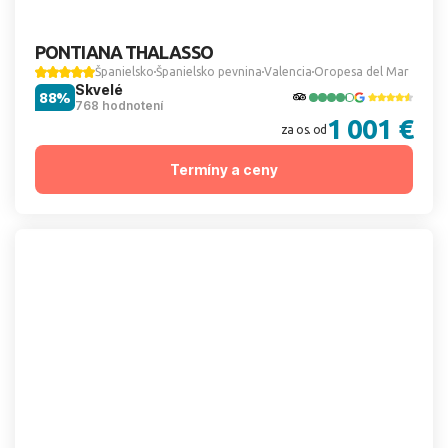
PONTIANA THALASSO
Španielsko
Španielsko pevnina
Valencia
Oropesa del Mar
Skvelé
88%
768 hodnotení
1 001 €
za os. od
Termíny a ceny