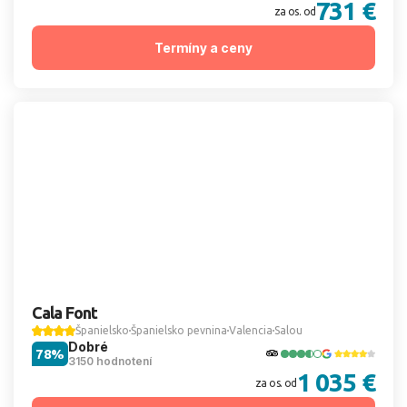
731 €
za os. od
Termíny a ceny
Cala Font
Španielsko
Španielsko pevnina
Valencia
Salou
Dobré
78%
3150 hodnotení
1 035 €
za os. od