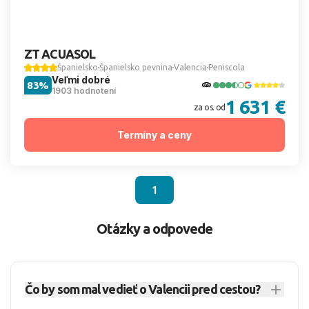
ZT ACUASOL
Španielsko
Španielsko pevnina
Valencia
Peniscola
Veľmi dobré
83%
1903 hodnotení
1 631 €
za os. od
Termíny a ceny
1
Otázky a odpovede
Čo by som mal vedieť o Valencii pred cestou?