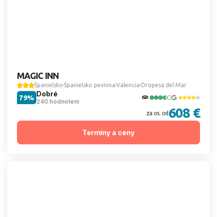
MAGIC INN
Španielsko
Španielsko pevnina
Valencia
Oropesa del Mar
Dobré
79%
240 hodnotení
608 €
za os. od
Termíny a ceny