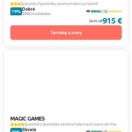
Španielsko
Španielsko pevnina
Valencia
Calafell
Dobré
79%
2860 hodnotení
915 €
za os. od
Termíny a ceny
MAGIC GAMES
Španielsko
Španielsko pevnina
Valencia
Oropesa del Mar
Skvelé
89%