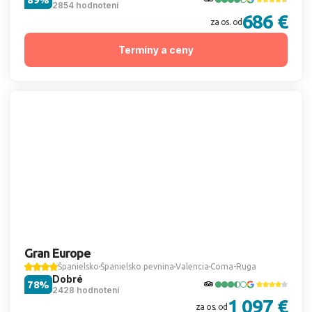
2854 hodnotení
686 €
za os. od
Termíny a ceny
Gran Europe
Španielsko
Španielsko pevnina
Valencia
Coma-Ruga
Dobré
78%
2428 hodnotení
1 097 €
za os. od