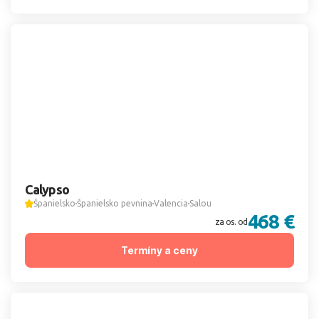
Calypso
Španielsko
Španielsko pevnina
Valencia
Salou
468 €
za os. od
Termíny a ceny