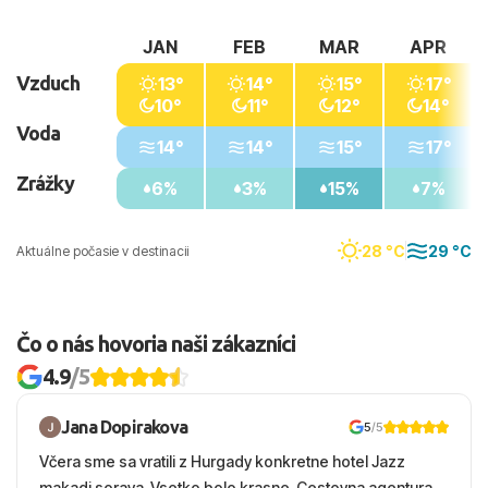
JAN
FEB
MAR
APR
Vzduch
13°
14°
15°
17°
10°
11°
12°
14°
Voda
14°
14°
15°
17°
Zrážky
6%
3%
15%
7%
28 °C
29 °C
Aktuálne počasie v destinacii
Čo o nás hovoria naši zákazníci
4.9
/5
Jana Dopirakova
5
/5
Včera sme sa vratili z Hurgady konkretne hotel Jazz
makadi soraya. Vsetko bolo krasne. Cestovna agentura