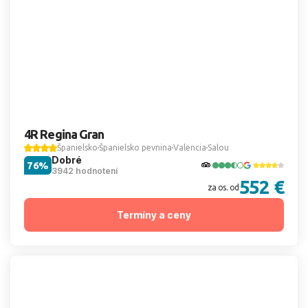
4R Regina Gran
Španielsko
Španielsko pevnina
Valencia
Salou
Dobré
76%
3942 hodnotení
552 €
za os. od
Termíny a ceny