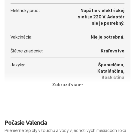
Elektrický prúd:
Napätie v elektrickej
sieti je 220 V.
Adaptér
nie je potrebný.
Vakcinácia:
Nie je potrebná.
Štátne zriadenie:
Kráľovstvo
Jazyky:
Španielčina,
Katalánčina,
Baskičtina
Zobraziť viac
Hlavné mesto:
Madrid
Počasie Valencia
Priemerné teploty vzduchu a vody v jednotlivých mesiacoch roka