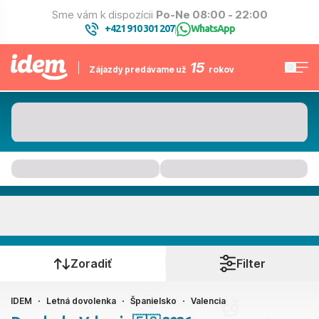
Sme vám k dispozícii
Po-Ne 08:00 - 22:00
+421 910 301 207
WhatsApp
|
15
Zájazdy predávame už
rokov
Valencia
Kedy cestujete?
Zoradiť
Filter
IDEM
Letná dovolenka
Španielsko
Valencia
Ako cestujete?