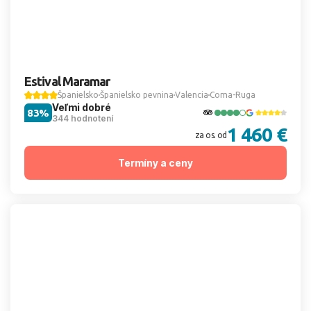
Estival Maramar
Španielsko
Španielsko pevnina
Valencia
Coma-Ruga
Veľmi dobré
83%
344 hodnotení
1 460 €
za os. od
Termíny a ceny