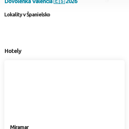
Dovolenka Valencia 🇪🇸 2026
2 dospelí, 0 deti
Lokality v Španielsko
Skyť
Hotely
Miramar