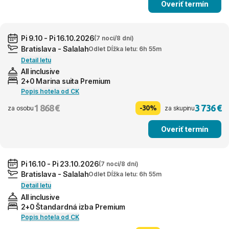
Overiť termín
Pi 9.10 - Pi 16.10.2026
(7 nocí/8 dní)
Bratislava - Salalah
Odlet Dĺžka letu: 6h 55m
Detail letu
All inclusive
2+0 Marina suita Premium
Popis hotela od CK
1 868 €
3 736 €
-30%
za osobu
za skupinu
Overiť termín
Pi 16.10 - Pi 23.10.2026
(7 nocí/8 dní)
Bratislava - Salalah
Odlet Dĺžka letu: 6h 55m
Detail letu
All inclusive
2+0 Štandardná izba Premium
Popis hotela od CK