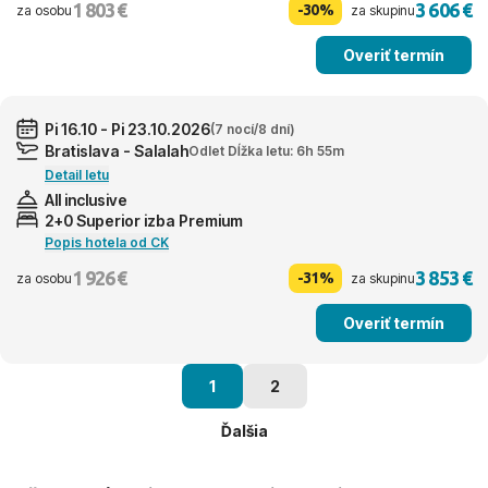
1 803 €
3 606 €
-30%
za osobu
za skupinu
Overiť termín
Pi 16.10 - Pi 23.10.2026
(7 nocí/8 dní)
Bratislava - Salalah
Odlet Dĺžka letu: 6h 55m
Detail letu
All inclusive
2+0 Superior izba Premium
Popis hotela od CK
1 926 €
3 853 €
-31%
za osobu
za skupinu
Overiť termín
1
2
Ďalšia