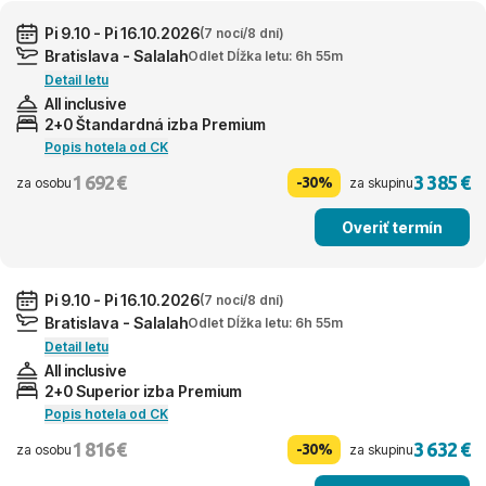
Pi 9.10 - Pi 16.10.2026
(7 nocí/8 dní)
Bratislava - Salalah
Odlet Dĺžka letu: 6h 55m
Detail letu
All inclusive
2+0 Štandardná izba Premium
Popis hotela od CK
1 692 €
3 385 €
-30%
za osobu
za skupinu
Overiť termín
Pi 9.10 - Pi 16.10.2026
(7 nocí/8 dní)
Bratislava - Salalah
Odlet Dĺžka letu: 6h 55m
Detail letu
All inclusive
2+0 Superior izba Premium
Popis hotela od CK
1 816 €
3 632 €
-30%
za osobu
za skupinu