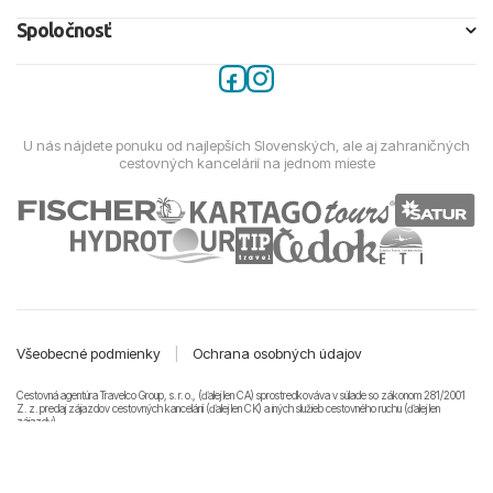
Spoločnosť
U nás nájdete ponuku od najlepších Slovenských, ale aj zahraničných
cestovných kancelárií na jednom mieste
Všeobecné podmienky
|
Ochrana osobných údajov
Cestovná agentúra Travelco Group, s. r. o., (ďalej len CA) sprostredkováva v súlade so zákonom 281/2001
Z. z. predaj zájazdov cestovných kancelárii (ďalej len CK) a iných služieb cestovného ruchu (ďalej len
zájazdy).
© 2011-2026 Travelco Group, s. r. o. Všetky práva vyhradené.