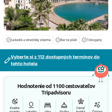
Ležadlá a slnečníky zdarma
Bar na pláži
Tobogány
Vyberte si z 112 dostupných termínov do
tohto hotela
Hodnotenie od
1100 cestovateľov
Tripadvisoru
Kvalita
Cena/
spánku
Lokalita
Izby
Služby
kvalita
Čistota