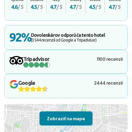
4.6
/ 5
4.5
/ 5
4.7
/ 5
4.7
/ 5
4.5
/ 5
4.7
/ 5
92%
Dovolenkárov odporúča tento hotel
(3544 recenzií od Google a Tripadvisor)
Tripadvisor
1100 recenzií
Google
2444 recenzií
Zobraziť na mape