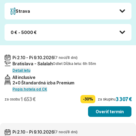
Strava
0 € - 5000 €
Pi 2.10 - Pi 9.10.2026
(7 nocí/8 dní)
Bratislava - Salalah
Odlet Dĺžka letu: 6h 55m
Detail letu
All inclusive
2+0 Štandardná izba Premium
Popis hotela od CK
1 653 €
3 307 €
-30%
za osobu
za skupinu
Overiť termín
Pi 2.10 - Pi 9.10.2026
(7 nocí/8 dní)