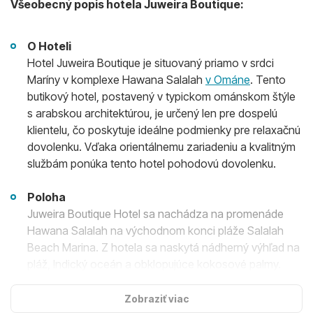
Všeobecný popis hotela Juweira Boutique:
O Hoteli
Hotel Juweira Boutique je situovaný priamo v srdci
Maríny v komplexe Hawana Salalah
v Ománe
. Tento
butikový hotel, postavený v typickom ománskom štýle
s arabskou architektúrou, je určený len pre dospelú
klientelu, čo poskytuje ideálne podmienky pre relaxačnú
dovolenku. Vďaka orientálnemu zariadeniu a kvalitným
službám ponúka tento hotel pohodovú dovolenku.
Poloha
Juweira Boutique Hotel sa nachádza na promenáde
Hawana Salalah na východnom konci pláže Salalah
Beach Marina. Z hotela sa naskytá nádherný výhľad na
pláž, Indický oceán a obklopujúce kokosové palmy.
Hotel je vzdialený približne 20 km od medzinárodného
letiska Salalah a nachádza sa neďaleko kaviarní,
Zobraziť viac