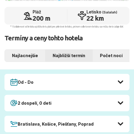
Pláž
Letisko
(Salalah)
200 m
22 km
* Vzdialenosť od letiska aj dľžka letu platí pre príletové letisko, pri inom odletovom letisku sa môžu tieto údaje líšiť.
Termíny a ceny tohto hotela
Najlacnejšie
Najbližší termín
Počet nocí
Od - Do
2 dospelí, 0 deti
Bratislava, Košice, Piešťany, Poprad