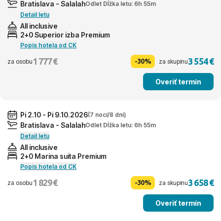
Bratislava - Salalah
Odlet Dĺžka letu: 6h 55m
Detail letu
All inclusive
2+0 Superior izba Premium
Popis hotela od CK
1 777 €
3 554 €
-30%
za osobu
za skupinu
Overiť termín
Pi 2.10 - Pi 9.10.2026
(7 nocí/8 dní)
Bratislava - Salalah
Odlet Dĺžka letu: 6h 55m
Detail letu
All inclusive
2+0 Marina suita Premium
Popis hotela od CK
1 829 €
3 658 €
-30%
za osobu
za skupinu
Overiť termín