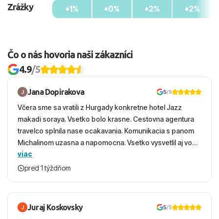
Zrážky
1%
0%
2%
2%
Čo o nás hovoria naši zákazníci
4.9
/5
Jana Dopirakova
5
/5
Včera sme sa vratili z Hurgady konkretne hotel Jazz
makadi soraya. Vsetko bolo krasne. Cestovna agentura
travelco splnila nase ocakavania. Komunikacia s panom
Michalinom uzasna a napomocna. Vsetko vysvetlil aj vo
viac
vecernych hodinach zaco sa ospravedlnujem. Hotel
krasny, cisty. Sluzby top. Strava, prostredie, more,
pred 1 týždňom
snorchlovanie. Dakujeme velmi pekne S pozdravom
Juraj Koskovsky
5
/5