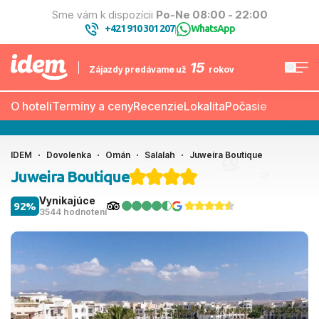
Sme vám k dispozícii
Po-Ne 08:00 - 22:00
+421 910 301 207
WhatsApp
|
15
Zájazdy predávame už
rokov
O hoteli
Termíny a ceny
Recenzie
Lokalita
Počasie
IDEM
Dovolenka
Omán
Salalah
Juweira Boutique
Juweira Boutique
Vynikajúce
92%
3544 hodnotení