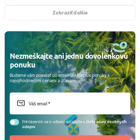
na vysokej úrovni. Všetko bolo zabezpečené na jednotku
s hviezdičkou. ​Už teraz sa tešíme, kam s nami vyrazíte
Zobraziť ďalšie
nabudúce! Ďakujeme za skvelé spomienky. ​S pozdravom
a prianím mnohých ďalších spokojných klientov, Juraj s
rodinou.
Nezmeškajte ani jednu dovolenkovú
ponuku
Budeme vám posielať do email-u najlepšie ponuky s
najvýhodnejšími cenami a zľavami
Prihlásením sa k odberu súhlasíte s
Ochranou osobných
údajov