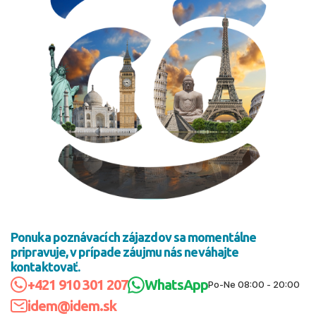
námestí. V ponuke nájdete pohodové poznávačky aj
dynamickejšie okruhy pre tých, ktorí chcú z dovolenky
vyťažiť maximum.
Najobľúbenejšie trasy a sezóna
Slovenskí cestovatelia najčastejšie vyhľadávajú
poznávacie zájazdy do Talianska, Francúzska, Španielska,
Veľkej Británie či severských krajín, obľúbené sú aj okruhy
Balkánom, USA alebo exotikou. V cene býva spravidla
doprava, ubytovanie, časť stravy a služby sprievodcu, ktorý
sa postará o organizáciu aj praktické informácie na mieste.
Výlety a vstupy do pamiatok bývajú vopred pripravené,
mnohé zájazdy ponúkajú aj voľný čas na individuálny
program. Sezóna poznávacích zájazdov je najmä na jar a
Ponuka poznávacích zájazdov sa momentálne
na jeseň, keď sú príjemné teploty a menší nápor turistov,
pripravuje, v prípade záujmu nás neváhajte
mestské „city breaky“ sú populárne počas celého roka.
kontaktovať.
Prečo rezervovať poznávací zájazd u nás
+421 910 301 207
WhatsApp
Po-Ne 08:00 - 20:00
Sme cestovná agentúra, ktorá pre Vás vyberá poznávacie
idem@idem.sk