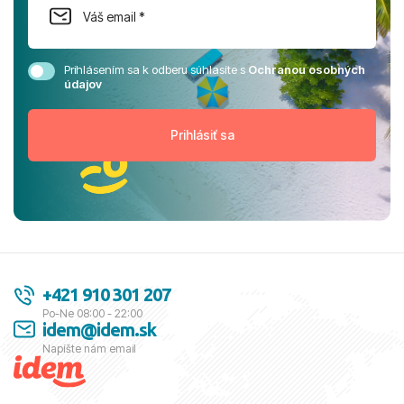
Prihlásením sa k odberu súhlasíte s
Ochranou osobných
údajov
+421 910 301 207
Po-Ne 08:00 - 22:00
idem@idem.sk
Napíšte nám email