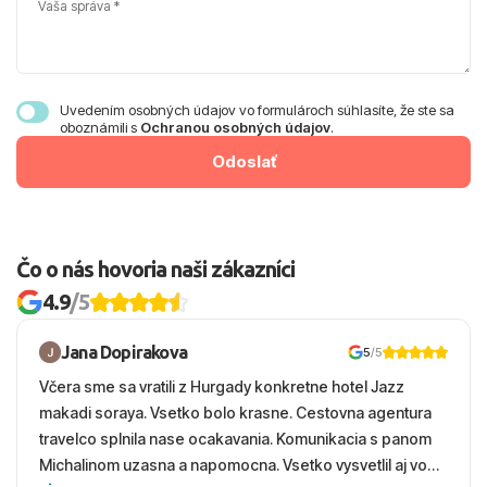
Vaša správa
Uvedením osobných údajov vo formulároch súhlasíte, že ste sa
oboznámili s
Ochranou osobných údajov
.
Odoslať
Čo o nás hovoria naši zákazníci
4.9
/5
Jana Dopirakova
5
/5
Včera sme sa vratili z Hurgady konkretne hotel Jazz
makadi soraya. Vsetko bolo krasne. Cestovna agentura
travelco splnila nase ocakavania. Komunikacia s panom
Michalinom uzasna a napomocna. Vsetko vysvetlil aj vo