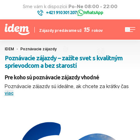
Sme vám k dispozícii
Po-Ne 08:00 - 22:00
+421 910 301 207
WhatsApp
|
15
Zájazdy predávame už
rokov
IDEM
Poznávacie zájazdy
Poznávacie zájazdy – zažite svet s kvalitným
sprievodcom a bez starostí
Pre koho sú poznávacie zájazdy vhodné
Poznávacie zájazdy sú ideálne, ak chcete za krátky čas
viac
vidieť čo najviac a zažiť kombináciu pamiatok, miestnej
kultúry a gastronómie – bez toho, aby ste museli všetko
plánovať sami. Sú vhodné pre páry, menšie skupiny
priateľov aj aktívnych seniorov, ktorí ocenia služby
skúseného sprievodcu a premyslený program. Program
býva vyvážený – dopoludnia pamiatky a zaujímavosti,
popoludní voľno na vlastné objavovanie, nákupy či kávu na