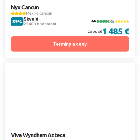
Nyx Cancun
Mexiko
Cancún
Skvelé
89%
22408 hodnotení
1 485 €
za os. od
Termíny a ceny
Viva Wyndham Azteca