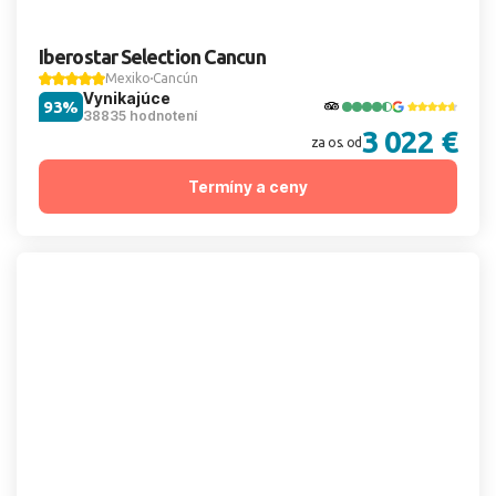
Iberostar Selection Cancun
Mexiko
Cancún
Vynikajúce
93%
38835 hodnotení
3 022 €
za os. od
Termíny a ceny