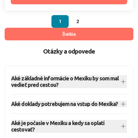
1
2
Ďalšia
Otázky a odpovede
Aké základné informácie o Mexiku by som mal
vedieť pred cestou?
Mexiko leží v južnej časti Severnej Ameriky a má
Aké doklady potrebujem na vstup do Mexika?
pobrežie pri Karibiku, Mexickom zálive aj Tichom
oceáne. Hlavným mestom je Mexico City a
Slovenskí turisti môžu cestovať do Mexika bez
krajina ponúka veľké rozdiely medzi rezortmi,
Aké je počasie v Mexiku a kedy sa oplatí
víz na turistické alebo obchodné cesty, najviac
cestovať?
mestami, pobrežím a kultúrnymi regiónmi. Pre
na 180 dní, no konkrétnu dĺžku pobytu určuje