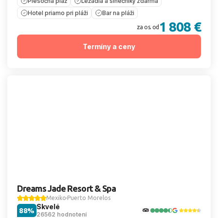
Piesočná pláž
Ležadlá a slnečníky zdarma
Hotel priamo pri pláži
Bar na pláži
1 808 €
za os. od
Termíny a ceny
Dreams Jade Resort & Spa
Mexiko
Puerto Morelos
Skvelé
88%
26562 hodnotení