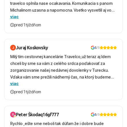
travelco splnila nase ocakavania. Komunikacia s panom
Michalinom uzasna a napomocna. Vsetko vysvetlil aj vo
viac
vecernych hodinach zaco sa ospravedlnujem. Hotel
krasny, cisty. Sluzby top. Strava, prostredie, more,
pred 1 týždňom
snorchlovanie. Dakujeme velmi pekne S pozdravom
Juraj Koskovsky
5
/5
Milý tím cestovnej kancelárie Travelco,už teraz aj Idem
chceli by sme sa vám z celého srdca poďakovať za
zorganizovanie našej nedávnej dovolenky v Turecku.
Vďaka vám sme prežili nádherný čas, na ktorý budeme
viac
ešte dlho s úsmevom spomínať. ​Všetko prebehlo
absolútne hladko – od prvotného výberu zájazdu, cez
pred 1 týždňom
ochotnú komunikáciu, až po samotný transfer a pobyt. ​
Ubytovaní sme boli v hoteli TUI Magic Life Jacaranda a
bola to trefa do čierneho! ​Čo nás dostalo najviac: ​Skvelé
Peter Škodaq16gf777
5
/5
služby a personál: Vždy usmievaví, ochotní a starostliví
Rychlo ,ešte sme neboli tak dúfam že i dobre bude
ľudia. ​Gastro zážitok: Výborné, pestré a čerstvé jedlo