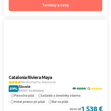
Termíny a ceny
Catalonia Riviera Maya
Mexiko
Puerto Aventuras
Skvelé
89%
39147 hodnotení
Piesočná pláž
Ležadlá a slnečníky zdarma
Hotel priamo pri pláži
Bar na pláži
1 538 €
za os. od