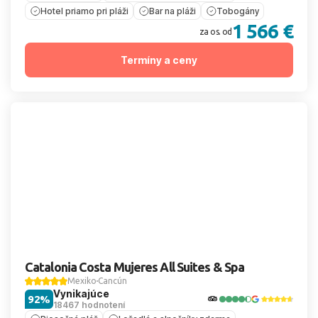
Hotel priamo pri pláži
Bar na pláži
Tobogány
1 566 €
za os. od
Termíny a ceny
Catalonia Costa Mujeres All Suites & Spa
Mexiko
Cancún
Vynikajúce
92%
18467 hodnotení