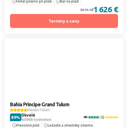
Hotel priamo pri pláži
Bar na pláži
1 626 €
za os. od
Termíny a ceny
Bahia Principe Grand Tulum
Mexiko
Tulum
Skvelé
89%
40966 hodnotení
Piesočná pláž
Ležadlá a slnečníky zdarma