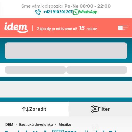
Sme vám k dispozícii
Po-Ne 08:00 - 22:00
+421 910 301 207
WhatsApp
|
15
Zájazdy predávame už
rokov
Mexiko
Kedy cestujete?
Zoradiť
Filter
IDEM
Exotická dovolenka
Mexiko
Ako cestujete?