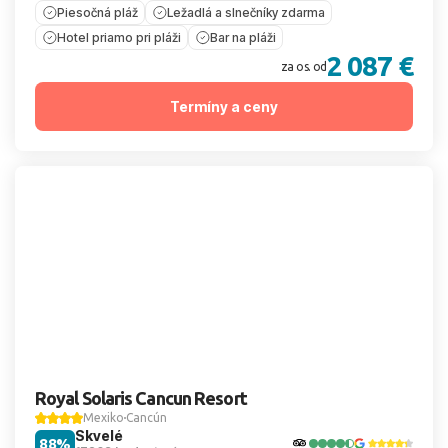
Piesočná pláž
Ležadlá a slnečníky zdarma
Hotel priamo pri pláži
Bar na pláži
2 087 €
za os. od
Termíny a ceny
Royal Solaris Cancun Resort
Mexiko
Cancún
Skvelé
88%