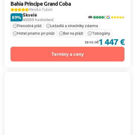
Bahia Principe Grand Coba
Mexiko
Tulum
Skvelé
89%
45599 hodnotení
Piesočná pláž
Ležadlá a slnečníky zdarma
Hotel priamo pri pláži
Bar na pláži
Tobogány
1 447 €
za os. od
Termíny a ceny