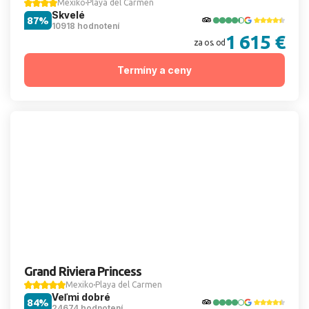
Mexiko
Playa del Carmen
Skvelé
87%
10918 hodnotení
1 615 €
za os. od
Termíny a ceny
Grand Riviera Princess
Mexiko
Playa del Carmen
Veľmi dobré
84%
24674 hodnotení