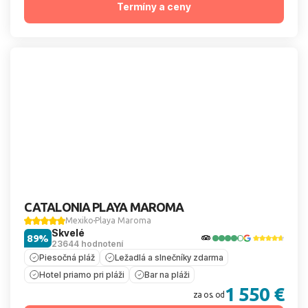
Termíny a ceny
CATALONIA PLAYA MAROMA
Mexiko
Playa Maroma
Skvelé
89%
23644 hodnotení
Piesočná pláž
Ležadlá a slnečníky zdarma
Hotel priamo pri pláži
Bar na pláži
1 550 €
za os. od