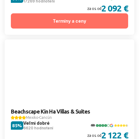
17269 hodnotení
2 092 €
za os. od
Termíny a ceny
Beachscape Kin Ha Villas & Suites
Mexiko
Cancún
Veľmi dobré
85%
6620 hodnotení
2 122 €
za os. od