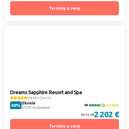
Termíny a ceny
Dreams Sapphire Resort and Spa
Mexiko
Cancún
Skvelé
88%
21310 hodnotení
2 202 €
za os. od
Termíny a ceny