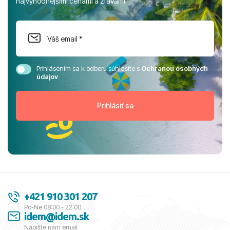
najvýhodnejšími cenami a zľavami
Prihlásením sa k odberu súhlasíte s
Ochranou osobných
údajov
+421 910 301 207
Po-Ne 08:00 - 22:00
idem@idem.sk
Napíšte nám email