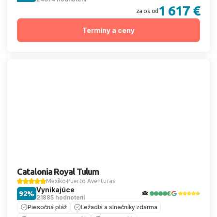
1 617 €
za os. od
Termíny a ceny
Catalonia Royal Tulum
Mexiko
Puerto Aventuras
Vynikajúce
92%
21885 hodnotení
Piesočná pláž
Ležadlá a slnečníky zdarma