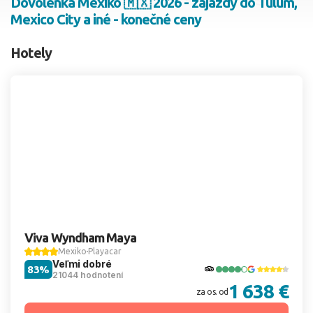
Dovolenka Mexiko 🇲🇽 2026 - zájazdy do Tulum,
Mexico City a iné - konečné ceny
2 dospelí, 0 deti
Hotely
Skyť
Viva Wyndham Maya
Mexiko
Playacar
Veľmi dobré
83%
21044 hodnotení
1 638 €
za os. od