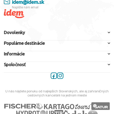
idem@idem.sk
Zostáva rovnaký tím?
Napíšte nám email
Áno. Tím, servis aj starostlivosť o klientov zostávajú
zachované.
Kde nájdem aktuálne ponuky dovoleniek?
Dovolenky
Aktuálne ponuky nájdete na
Idem.sk
.
Bude Travelco.sk ešte fungovať?
Populárne destinácie
Web Travelco.sk bude presmerovaný na Idem.sk, aby ste
Informácie
sa vždy dostali na správne miesto.
Spoločnosť
U nás nájdete ponuku od najlepších Slovenských, ale aj zahraničných
cestovných kancelárií na jednom mieste