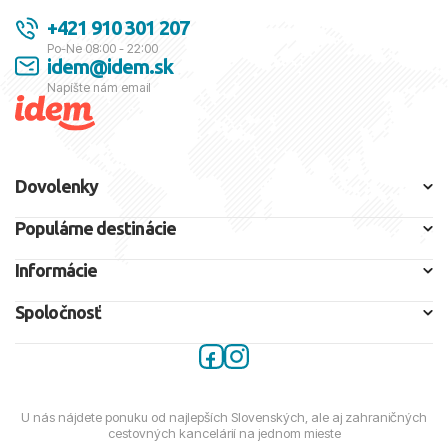
+421 910 301 207
Po-Ne 08:00 - 22:00
idem@idem.sk
Napíšte nám email
Dovolenky
Populárne destinácie
Informácie
Spoločnosť
U nás nájdete ponuku od najlepších Slovenských, ale aj zahraničných
cestovných kancelárií na jednom mieste