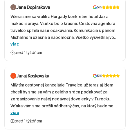
Jana Dopirakova
5
/5
Včera sme sa vratili z Hurgady konkretne hotel Jazz
makadi soraya. Vsetko bolo krasne. Cestovna agentura
travelco splnila nase ocakavania. Komunikacia s panom
Michalinom uzasna a napomocna. Vsetko vysvetlil aj vo
viac
vecernych hodinach zaco sa ospravedlnujem. Hotel
krasny, cisty. Sluzby top. Strava, prostredie, more,
pred 1 týždňom
snorchlovanie. Dakujeme velmi pekne S pozdravom
Juraj Koskovsky
5
/5
Milý tím cestovnej kancelárie Travelco,už teraz aj Idem
chceli by sme sa vám z celého srdca poďakovať za
zorganizovanie našej nedávnej dovolenky v Turecku.
Vďaka vám sme prežili nádherný čas, na ktorý budeme
viac
ešte dlho s úsmevom spomínať. ​Všetko prebehlo
absolútne hladko – od prvotného výberu zájazdu, cez
pred 1 týždňom
ochotnú komunikáciu, až po samotný transfer a pobyt. ​