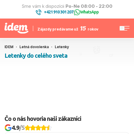
Sme vám k dispozícii
Po-Ne 08:00 - 22:00
+421 910 301 207
WhatsApp
|
15
Zájazdy predávame už
rokov
IDEM
Letná dovolenka
Letenky
Letenky do celého sveta
Čo o nás hovoria naši zákazníci
4.9
/5