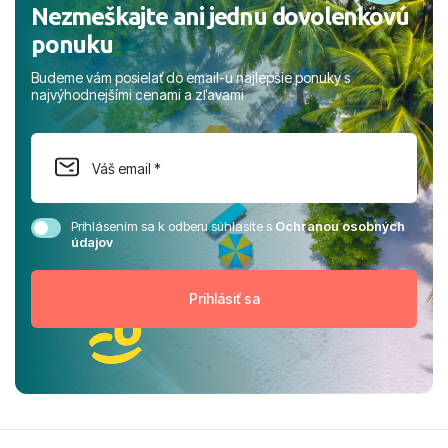
Nezmeškajte ani jednu dovolenkovú
ponuku
Budeme vám posielať do email-u najlepšie ponuky s
najvýhodnejšími cenami a zľavami
Prihlásením sa k odberu súhlasíte s
Ochranou osobných
údajov