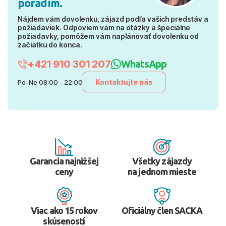
poradím.
Nájdem vám dovolenku, zájazd podľa vašich predstáv a
požiadaviek. Odpoviem vám na otázky a špeciálne
požiadavky, pomôžem vám naplánovať dovolenku od
začiatku do konca.
+421 910 301 207
WhatsApp
Kontaktujte nás
Po-Ne 08:00 - 22:00
Garancia najnižšej
Všetky zájazdy
ceny
na jednom mieste
Viac ako 15 rokov
Oficiálny člen SACKA
skúseností