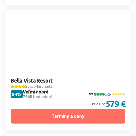
Bella Vista Resort
Egypt
Hurghada
Veľmi dobré
84%
7665 hodnotení
579 €
za os. od
Termíny a ceny