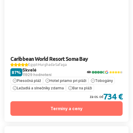
Caribbean World Resort Soma Bay
Egypt
Hurghada
Safaga
Skvelé
87%
11929 hodnotení
Piesočná pláž
Hotel priamo pri pláži
Tobogány
Ležadlá a slnečníky zdarma
Bar na pláži
734 €
za os. od
Termíny a ceny