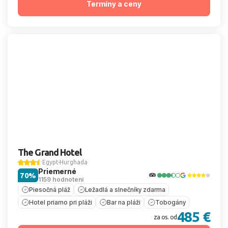
Termíny a ceny
The Grand Hotel
Egypt
Hurghada
Priemerné
70%
1159 hodnotení
Piesočná pláž
Ležadlá a slnečníky zdarma
Hotel priamo pri pláži
Bar na pláži
Tobogány
485 €
za os. od