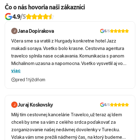
hoteloch a nákupných centrách akceptujú karty.
Čo o nás hovoria naši zákazníci
Výlety:
rezervujte u overených partnerov a sledujte
zahrnuté služby (transfer, vstupy, sprievodca).
4.9
/5
Počasie:
leto horúce a suché; jar a jeseň príjemnejšie –
ideálne na kombináciu pláže a pamiatok.
Jana Dopirakova
5
/5
Chcete viac podrobností o počasí, oblastiach, doprave či
Včera sme sa vratili z Hurgady konkretne hotel Jazz
kontaktoch? Pozrite si náš hlavný prehľad –
dovolenka
makadi soraya. Vsetko bolo krasne. Cestovna agentura
Egypt
.
travelco splnila nase ocakavania. Komunikacia s panom
Michalinom uzasna a napomocna. Vsetko vysvetlil aj vo
viac
vecernych hodinach zaco sa ospravedlnujem. Hotel
Mena:
EGP - Egyptská libra
krasny, cisty. Sluzby top. Strava, prostredie, more,
pred 1 týždňom
snorchlovanie. Dakujeme velmi pekne S pozdravom
Časový posun:
+1h
Elektrický prúd:
Napätie v elektrickej
Juraj Koskovsky
5
/5
sieti je 220 V.
Adaptér
nie je potrebný.
Milý tím cestovnej kancelárie Travelco,už teraz aj Idem
chceli by sme sa vám z celého srdca poďakovať za
Vakcinácia:
Nie je potrebná.
zorganizovanie našej nedávnej dovolenky v Turecku.
Vďaka vám sme prežili nádherný čas, na ktorý budeme