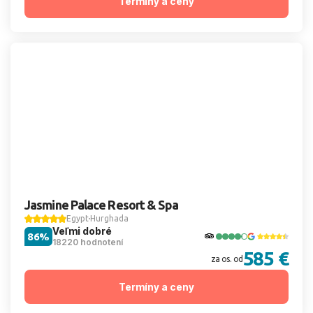
Termíny a ceny
Jasmine Palace Resort & Spa
Egypt
Hurghada
Veľmi dobré
86%
18220 hodnotení
585 €
za os. od
Termíny a ceny