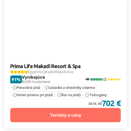
Prima Life Makadi Resort & Spa
Egypt
Hurghada
Makadi Bay
Vynikajúce
91%
8030 hodnotení
Piesočná pláž
Ležadlá a slnečníky zdarma
Hotel priamo pri pláži
Bar na pláži
Tobogány
702 €
za os. od
Termíny a ceny