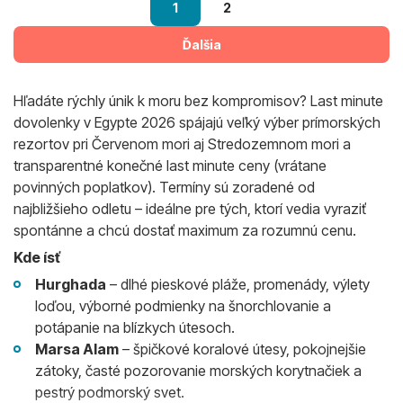
1
2
Ďalšia
Hľadáte rýchly únik k moru bez kompromisov? Last minute
dovolenky v Egypte 2026 spájajú veľký výber prímorských
rezortov pri Červenom mori aj Stredozemnom mori a
transparentné konečné last minute ceny (vrátane
povinných poplatkov). Termíny sú zoradené od
najbližšieho odletu – ideálne pre tých, ktorí vedia vyraziť
spontánne a chcú dostať maximum za rozumnú cenu.
Kde ísť
Hurghada
– dlhé pieskové pláže, promenády, výlety
loďou, výborné podmienky na šnorchlovanie a
potápanie na blízkych útesoch.
Marsa Alam
– špičkové koralové útesy, pokojnejšie
zátoky, časté pozorovanie morských korytnačiek a
pestrý podmorský svet.