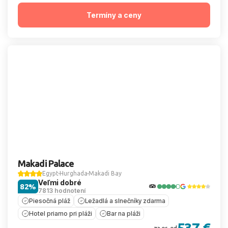
Termíny a ceny
Makadi Palace
Egypt
Hurghada
Makadi Bay
Veľmi dobré
82%
7813 hodnotení
Piesočná pláž
Ležadlá a slnečníky zdarma
Hotel priamo pri pláži
Bar na pláži
537 €