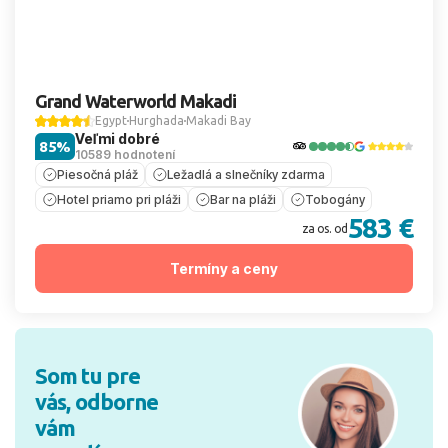
Grand Waterworld Makadi
Egypt
Hurghada
Makadi Bay
Veľmi dobré
85%
10589 hodnotení
Piesočná pláž
Ležadlá a slnečníky zdarma
Hotel priamo pri pláži
Bar na pláži
Tobogány
583 €
za os. od
Termíny a ceny
Som tu pre
vás, odborne
vám