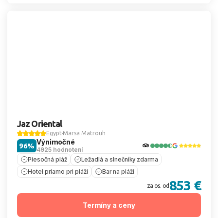
Jaz Oriental
Egypt
Marsa Matrouh
Výnimočné
96%
4925 hodnotení
Piesočná pláž
Ležadlá a slnečníky zdarma
Hotel priamo pri pláži
Bar na pláži
853 €
za os. od
Termíny a ceny