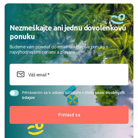
rodinou.
Nezmeškajte ani jednu dovolenkovú
ponuku
Budeme vám posielať do email-u najlepšie ponuky s
najvýhodnejšími cenami a zľavami
Prihlásením sa k odberu súhlasíte s
Ochranou osobných
údajov