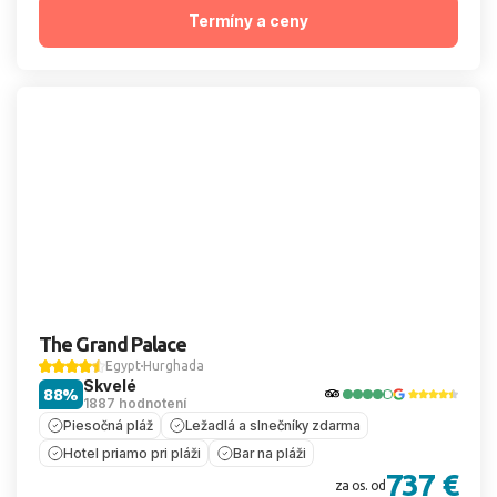
Termíny a ceny
The Grand Palace
Egypt
Hurghada
Skvelé
88%
1887 hodnotení
Piesočná pláž
Ležadlá a slnečníky zdarma
Hotel priamo pri pláži
Bar na pláži
737 €
za os. od