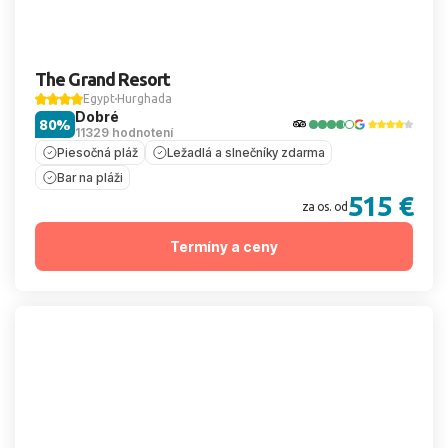
The Grand Resort
Egypt
Hurghada
Dobré
80%
11329 hodnotení
Piesočná pláž
Ležadlá a slnečníky zdarma
Bar na pláži
515 €
za os. od
Termíny a ceny