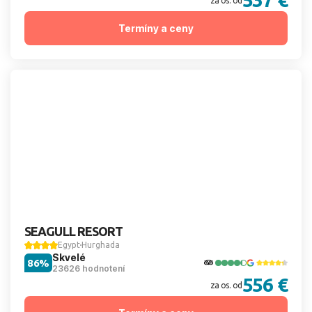
za os. od
Termíny a ceny
SEAGULL RESORT
Egypt
Hurghada
Skvelé
86%
23626 hodnotení
556 €
za os. od