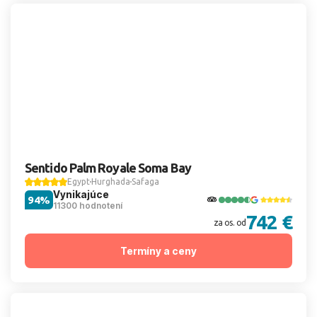
Sentido Palm Royale Soma Bay
Egypt
Hurghada
Safaga
Vynikajúce
94%
11300 hodnotení
742 €
za os. od
Termíny a ceny