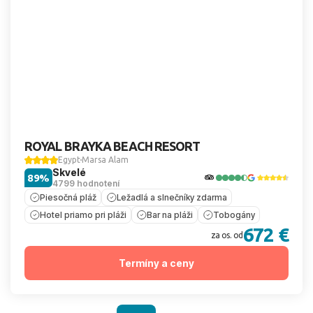
ROYAL BRAYKA BEACH RESORT
Egypt
Marsa Alam
Skvelé
89%
4799 hodnotení
Piesočná pláž
Ležadlá a slnečníky zdarma
Hotel priamo pri pláži
Bar na pláži
Tobogány
672 €
za os. od
Termíny a ceny