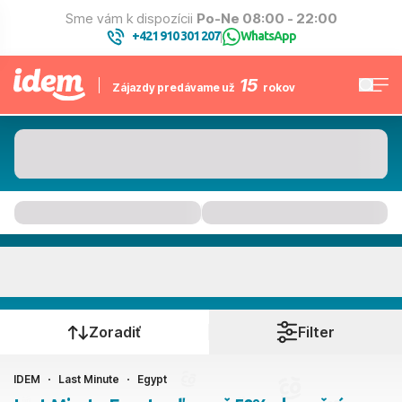
Sme vám k dispozícii
Po-Ne 08:00 - 22:00
+421 910 301 207
WhatsApp
|
15
Zájazdy predávame už
rokov
Egypt
Kedy cestujete?
Zoradiť
Filter
IDEM
Last Minute
Egypt
Ako cestujete?