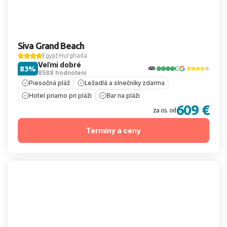
Siva Grand Beach
Egypt
Hurghada
Veľmi dobré
83%
8588 hodnotení
Piesočná pláž
Ležadlá a slnečníky zdarma
Hotel priamo pri pláži
Bar na pláži
609 €
za os. od
Termíny a ceny