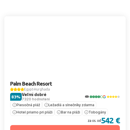
Palm Beach Resort
Egypt
Hurghada
Veľmi dobré
83%
7320 hodnotení
Piesočná pláž
Ležadlá a slnečníky zdarma
Hotel priamo pri pláži
Bar na pláži
Tobogány
542 €
za os. od