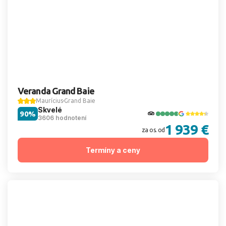
Veranda Grand Baie
Maurícius
Grand Baie
Skvelé
90%
3606 hodnotení
1 939 €
za os. od
Termíny a ceny