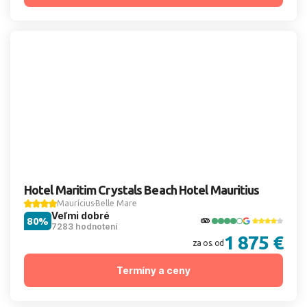
Hotel Maritim Crystals Beach Hotel Mauritius
Maurícius
Belle Mare
Veľmi dobré
80%
7283 hodnotení
1 875 €
za os. od
Termíny a ceny