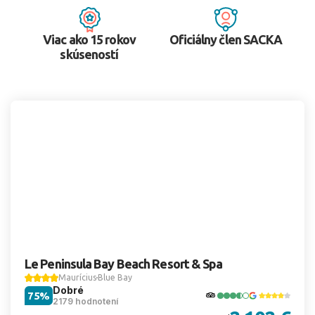
Viac ako 15 rokov
Oficiálny člen SACKA
skúseností
Le Peninsula Bay Beach Resort & Spa
Maurícius
Blue Bay
Dobré
75%
2179 hodnotení