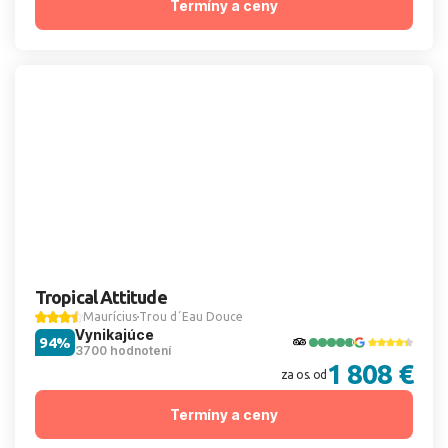
Termíny a ceny
Tropical Attitude
Maurícius
Trou d´Eau Douce
Vynikajúce
94%
3700 hodnotení
1 808 €
za os. od
Termíny a ceny