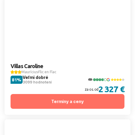
Villas Caroline
Maurícius
Flic en Flac
Veľmi dobré
81%
3099 hodnotení
2 327 €
za os. od
Termíny a ceny