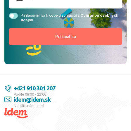
Prihlásením sa k odberu súhlasíte s
Ochranou osobných
údajov
+421 910 301 207
Po-Ne 08:00 - 22:00
idem@idem.sk
Napíšte nám email