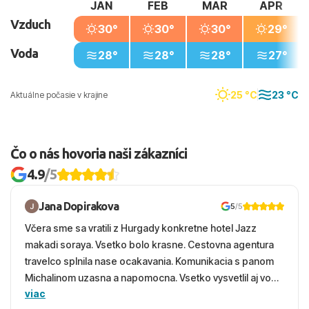
JAN
FEB
MAR
APR
a pobrežnú stráž 177.
Vzduch
30°
30°
30°
29°
Voda
28°
28°
28°
27°
25 °C
23 °C
Aktuálne počasie v krajine
Čo o nás hovoria naši zákazníci
4.9
/5
Jana Dopirakova
5
/5
Včera sme sa vratili z Hurgady konkretne hotel Jazz
makadi soraya. Vsetko bolo krasne. Cestovna agentura
travelco splnila nase ocakavania. Komunikacia s panom
Michalinom uzasna a napomocna. Vsetko vysvetlil aj vo
viac
vecernych hodinach zaco sa ospravedlnujem. Hotel