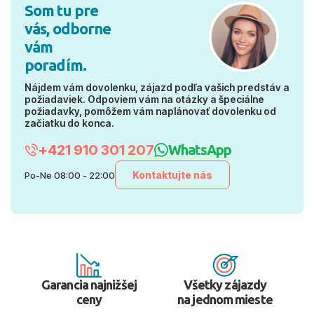
Som tu pre
vás, odborne
vám
poradím.
Nájdem vám dovolenku, zájazd podľa vašich predstáv a
požiadaviek. Odpoviem vám na otázky a špeciálne
požiadavky, pomôžem vám naplánovať dovolenku od
začiatku do konca.
+421 910 301 207
WhatsApp
Kontaktujte nás
Po-Ne 08:00 - 22:00
Garancia najnižšej
Všetky zájazdy
ceny
na jednom mieste