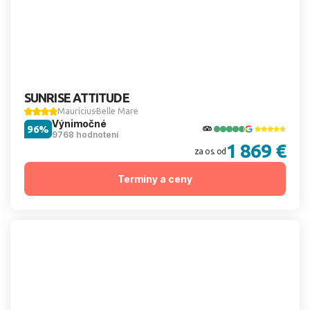
SUNRISE ATTITUDE
Maurícius
Belle Mare
Výnimočné
96%
9768 hodnotení
1 869 €
za os. od
Termíny a ceny