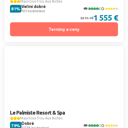
Maurícius
Trou Aux Biches
Veľmi dobré
81%
101 hodnotení
1 555 €
za os. od
Termíny a ceny
Le Palmiste Resort & Spa
Maurícius
Trou Aux Biches
Dobré
79%
2736 hodnotení