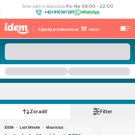
Sme vám k dispozícii
Po-Ne 08:00 - 22:00
+421 910 301 207
WhatsApp
|
15
Zájazdy predávame už
rokov
Maurícius
Kedy cestujete?
Zoradiť
Filter
IDEM
Last Minute
Maurícius
Ako cestujete?