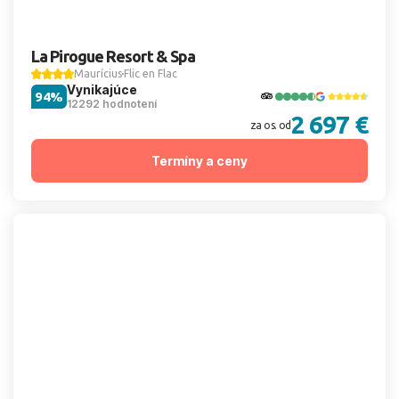
La Pirogue Resort & Spa
Maurícius
Flic en Flac
Vynikajúce
94%
12292 hodnotení
2 697 €
za os. od
Termíny a ceny