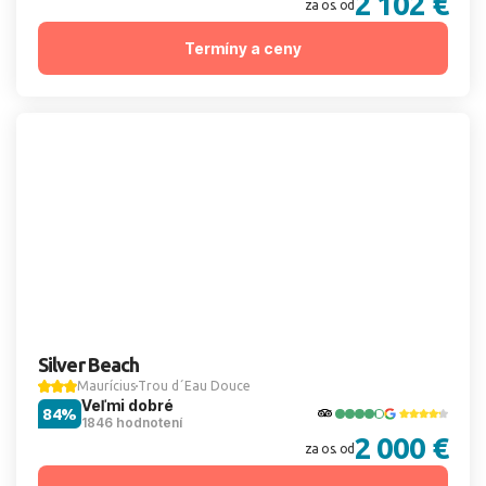
2 102 €
za os. od
Termíny a ceny
Silver Beach
Maurícius
Trou d´Eau Douce
Veľmi dobré
84%
1846 hodnotení
2 000 €
za os. od