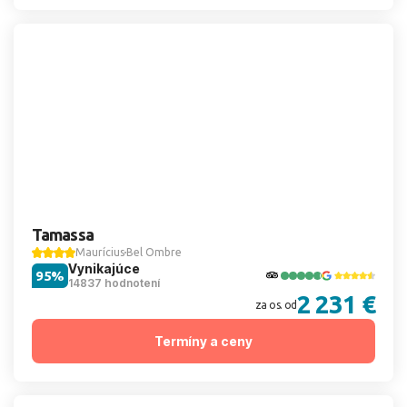
Tamassa
Maurícius
Bel Ombre
Vynikajúce
95%
14837 hodnotení
2 231 €
za os. od
Termíny a ceny