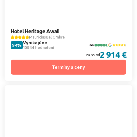
Hotel Heritage Awali
Maurícius
Bel Ombre
Vynikajúce
94%
10944 hodnotení
2 914 €
za os. od
Termíny a ceny