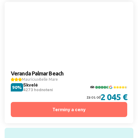
Veranda Palmar Beach
Maurícius
Belle Mare
Skvelé
90%
4273 hodnotení
2 045 €
za os. od
Termíny a ceny