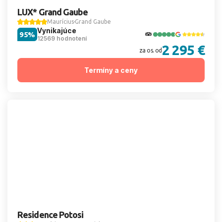
LUX* Grand Gaube
Maurícius
Grand Gaube
Vynikajúce
95%
12569 hodnotení
2 295 €
za os. od
Termíny a ceny
Residence Potosi