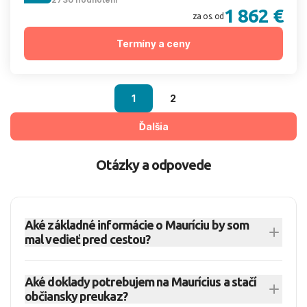
1 862 €
za os. od
Termíny a ceny
1
2
Ďalšia
Otázky a odpovede
Aké základné informácie o Mauríciu by som
mal vedieť pred cestou?
Maurícius je ostrovný štát v Indickom oceáne
Aké doklady potrebujem na Maurícius a stačí
východne od Madagaskaru s hlavným mestom
občiansky preukaz?
Port Louis. Okrem hlavného ostrova sem patria