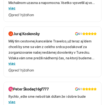
Michalinom uzasna a napomocna. Vsetko vysvetlil aj vo
viac
vecernych hodinach zaco sa ospravedlnujem. Hotel
krasny, cisty. Sluzby top. Strava, prostredie, more,
pred 1 týždňom
snorchlovanie. Dakujeme velmi pekne S pozdravom
Juraj Koskovsky
5
/5
Milý tím cestovnej kancelárie Travelco,už teraz aj Idem
chceli by sme sa vám z celého srdca poďakovať za
zorganizovanie našej nedávnej dovolenky v Turecku.
Vďaka vám sme prežili nádherný čas, na ktorý budeme
viac
ešte dlho s úsmevom spomínať. ​Všetko prebehlo
absolútne hladko – od prvotného výberu zájazdu, cez
pred 1 týždňom
ochotnú komunikáciu, až po samotný transfer a pobyt. ​
Ubytovaní sme boli v hoteli TUI Magic Life Jacaranda a
bola to trefa do čierneho! ​Čo nás dostalo najviac: ​Skvelé
Peter Škodaq16gf777
5
/5
služby a personál: Vždy usmievaví, ochotní a starostliví
Rychlo ,ešte sme neboli tak dúfam že i dobre bude
ľudia. ​Gastro zážitok: Výborné, pestré a čerstvé jedlo
viac
počas celého dňa. ​Areál a pláž: Nádherné, čisté