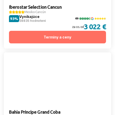
Iberostar Selection Cancun
Mexiko
Cancún
Vynikajúce
93%
38835 hodnotení
3 022 €
za os. od
Termíny a ceny
Bahia Principe Grand Coba