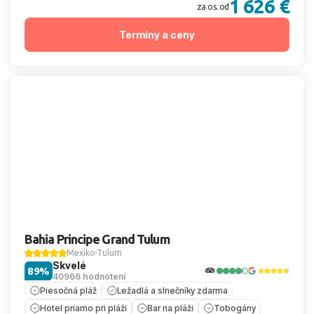
1 626 €
za os. od
Termíny a ceny
Bahia Principe Grand Tulum
Mexiko
Tulum
Skvelé
89%
40966 hodnotení
Piesočná pláž
Ležadlá a slnečníky zdarma
Hotel priamo pri pláži
Bar na pláži
Tobogány