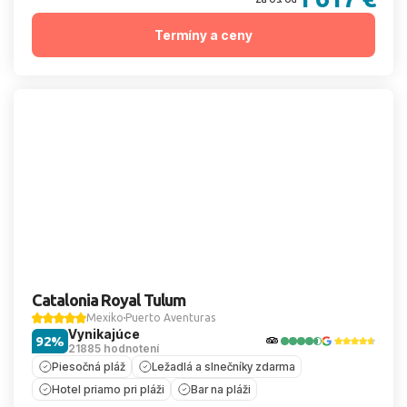
Termíny a ceny
Catalonia Royal Tulum
Mexiko
Puerto Aventuras
Vynikajúce
92%
21885 hodnotení
Piesočná pláž
Ležadlá a slnečníky zdarma
Hotel priamo pri pláži
Bar na pláži