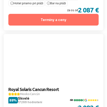
Hotel priamo pri pláži
Bar na pláži
2 087 €
za os. od
Termíny a ceny
Royal Solaris Cancun Resort
Mexiko
Cancún
Skvelé
88%
17269 hodnotení