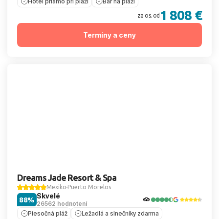
Hotel priamo pri pláži
Bar na pláži
1 808 €
za os. od
Termíny a ceny
Dreams Jade Resort & Spa
Mexiko
Puerto Morelos
Skvelé
88%
26562 hodnotení
Piesočná pláž
Ležadlá a slnečníky zdarma