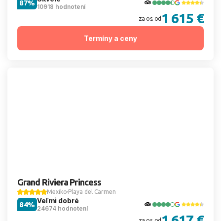
87%
10918 hodnotení
1 615 €
za os. od
Termíny a ceny
Grand Riviera Princess
Mexiko
Playa del Carmen
Veľmi dobré
84%
24674 hodnotení
1 617 €
za os. od