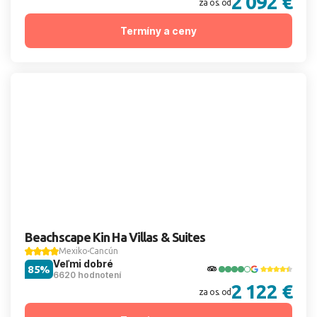
2 092 €
za os. od
Termíny a ceny
Beachscape Kin Ha Villas & Suites
Mexiko
Cancún
Veľmi dobré
85%
6620 hodnotení
2 122 €
za os. od