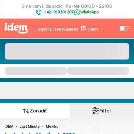
Sme vám k dispozícii
Po-Ne 08:00 - 22:00
+421 910 301 207
WhatsApp
|
15
Zájazdy predávame už
rokov
Mexiko
Kedy cestujete?
Zoradiť
Filter
IDEM
Last Minute
Mexiko
Ako cestujete?