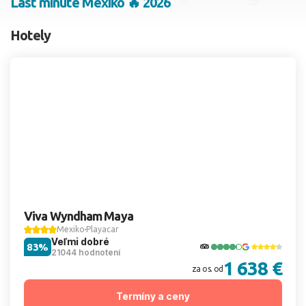
Last minute Mexiko 🔥 2026
2 dospelí, 0 deti
Hotely
Skyť
Viva Wyndham Maya
Mexiko
Playacar
Veľmi dobré
83%
21044 hodnotení
1 638 €
za os. od
Termíny a ceny