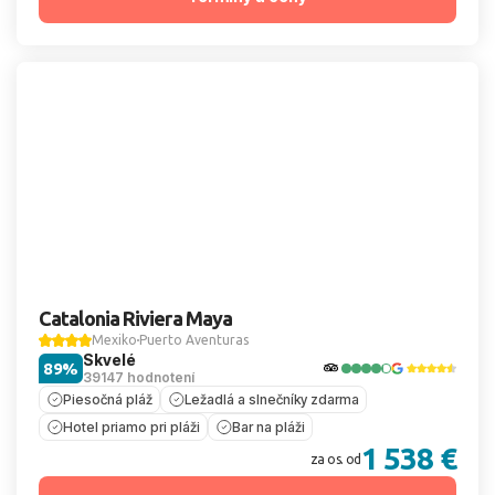
Catalonia Riviera Maya
Mexiko
Puerto Aventuras
Skvelé
89%
39147 hodnotení
Piesočná pláž
Ležadlá a slnečníky zdarma
Hotel priamo pri pláži
Bar na pláži
1 538 €
za os. od