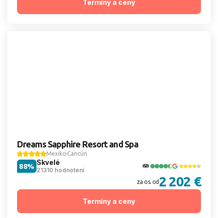
Termíny a ceny
Dreams Sapphire Resort and Spa
Mexiko
Cancún
Skvelé
88%
21310 hodnotení
2 202 €
za os. od
Termíny a ceny