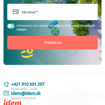
Prihlásením sa k odberu súhlasíte s
Ochranou osobných
údajov
+421 910 301 207
Po-Ne 08:00 - 22:00
idem@idem.sk
Napíšte nám email