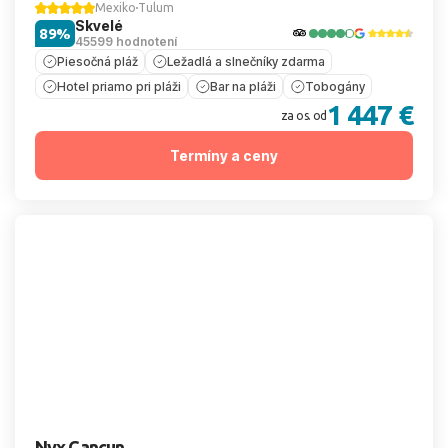
Mexiko
Tulum
Skvelé
89%
45599 hodnotení
Piesočná pláž
Ležadlá a slnečníky zdarma
Hotel priamo pri pláži
Bar na pláži
Tobogány
1 447 €
za os. od
Termíny a ceny
Nyx Cancun