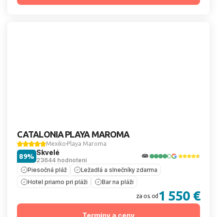
CATALONIA PLAYA MAROMA
Mexiko
Playa Maroma
Skvelé
89%
23644 hodnotení
Piesočná pláž
Ležadlá a slnečníky zdarma
Hotel priamo pri pláži
Bar na pláži
1 550 €
za os. od
Termíny a ceny