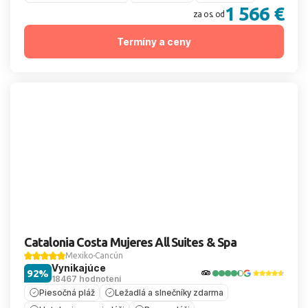
1 566 €
za os. od
Termíny a ceny
Catalonia Costa Mujeres All Suites & Spa
Mexiko
Cancún
Vynikajúce
92%
18467 hodnotení
Piesočná pláž
Ležadlá a slnečníky zdarma