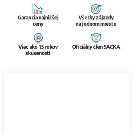
Garancia najnižšej
Všetky zájazdy
ceny
na jednom mieste
Viac ako 15 rokov
Oficiálny člen SACKA
skúseností