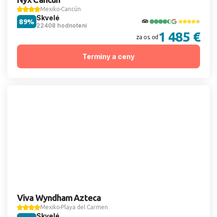
Mexiko
Cancún
Skvelé
89%
22408 hodnotení
1 485 €
za os. od
Termíny a ceny
Viva Wyndham Azteca
Mexiko
Playa del Carmen
Skvelé