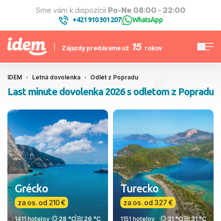
Sme vám k dispozícii
Po-Ne 08:00 - 22:00
+421 910 301 207
WhatsApp
|
15
Zájazdy predávame už
rokov
IDEM
Letná dovolenka
Odlet z Popradu
Last minute dovolenka 2026 s odletom z Popradu
Grécko
Turecko
za os. od 210 €
za os. od 327 €
1411 hotelov
28 °C
26 °C
1151 hotelov
31 °C
31 °C