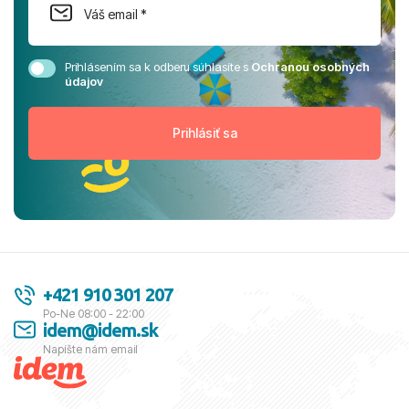
Prihlásením sa k odberu súhlasíte s
Ochranou osobných
údajov
+421 910 301 207
Po-Ne 08:00 - 22:00
idem@idem.sk
Napíšte nám email