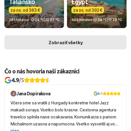
Taliansko
Egypt
za os. od 363 €
za os. od 392 €
281 hotelov
28 °C
27 °C
404 hotelov
34 °C
29 °C
Zobraziť všetky
Čo o nás hovoria naši zákazníci
4.9
/5
Jana Dopirakova
5
/5
Včera sme sa vratili z Hurgady konkretne hotel Jazz
makadi soraya. Vsetko bolo krasne. Cestovna agentura
travelco splnila nase ocakavania. Komunikacia s panom
Michalinom uzasna a napomocna. Vsetko vysvetlil aj vo
viac
vecernych hodinach zaco sa ospravedlnujem. Hotel