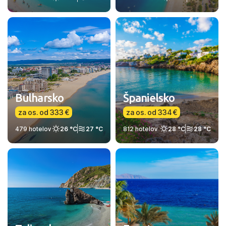
Bulharsko
Španielsko
za os. od 333 €
za os. od 334 €
479 hotelov
26 °C
27 °C
812 hotelov
28 °C
28 °C