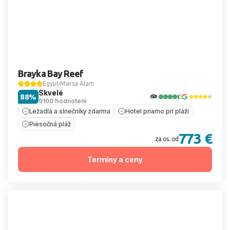
Brayka Bay Reef
Egypt
Marsa Alam
Skvelé
88%
9100 hodnotení
Ležadlá a slnečníky zdarma
Hotel priamo pri pláži
Piesočná pláž
773 €
za os. od
Termíny a ceny