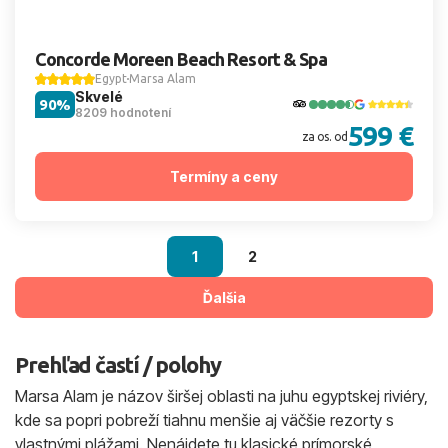
Concorde Moreen Beach Resort & Spa
Egypt
Marsa Alam
Skvelé
90%
8209 hodnotení
599 €
za os. od
Termíny a ceny
1
2
Ďalšia
Prehľad častí / polohy
Marsa Alam je názov širšej oblasti na juhu egyptskej riviéry,
kde sa popri pobreží tiahnu menšie aj väčšie rezorty s
vlastnými plážami. Nenájdete tu klasické prímorské