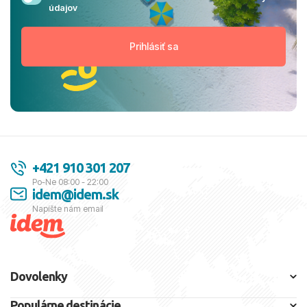
údajov
nie je potrebný.
Vakcinácia:
Nie je potrebná.
Štátne zriadenie:
Semi-prezidentský
systém
Jazyky:
Arabčina
Hlavné mesto:
Káhira
+421 910 301 207
Po-Ne 08:00 - 22:00
idem@idem.sk
Napíšte nám email
Dovolenky
Populárne destinácie