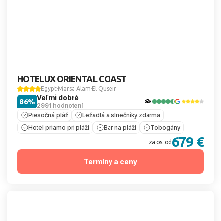
HOTELUX ORIENTAL COAST
Egypt
Marsa Alam
El Quseir
Veľmi dobré
86%
2991 hodnotení
Piesočná pláž
Ležadlá a slnečníky zdarma
Hotel priamo pri pláži
Bar na pláži
Tobogány
679 €
za os. od
Termíny a ceny