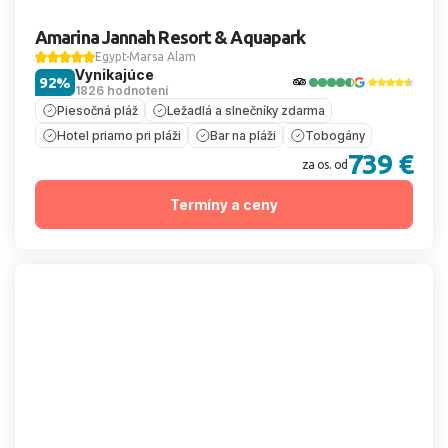
Amarina Jannah Resort & Aquapark
Egypt
Marsa Alam
Vynikajúce
92%
1826 hodnotení
Piesočná pláž
Ležadlá a slnečníky zdarma
Hotel priamo pri pláži
Bar na pláži
Tobogány
739 €
za os. od
Termíny a ceny