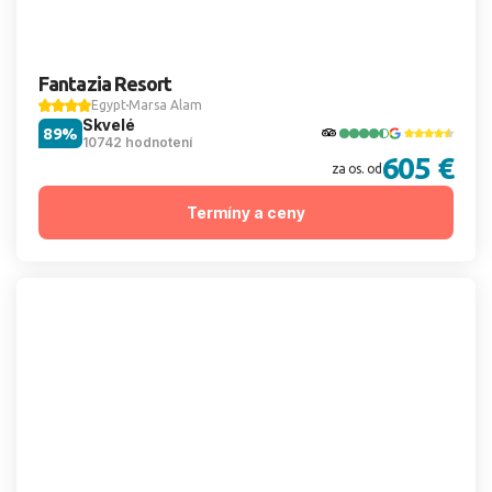
Fantazia Resort
Egypt
Marsa Alam
Skvelé
89%
10742 hodnotení
605 €
za os. od
Termíny a ceny