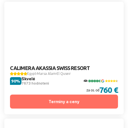
CALIMERA AKASSIA SWISS RESORT
Egypt
Marsa Alam
El Quseir
Skvelé
90%
7673 hodnotení
760 €
za os. od
Termíny a ceny