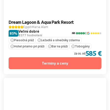
Dream Lagoon & Aqua Park Resort
Egypt
Marsa Alam
Veľmi dobré
85%
8377 hodnotení
Piesočná pláž
Ležadlá a slnečníky zdarma
Hotel priamo pri pláži
Bar na pláži
Tobogány
585 €
za os. od
Termíny a ceny