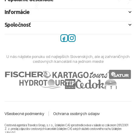
Informácie
Spoločnosť
U nás nájdete ponuku od najlepších Slovenských, ale aj zahraničných
cestovných kancelárií na jednom mieste
Všeobecné podmienky
|
Ochrana osobných údajov
Cestovná agentúra Travelco Group, s. r. o., (ďalej len CA) sprostredkováva v súlade so zákonom 281/2001
Z. z. predaj zájazdov cestovných kancelárii (ďalej len CK) a iných služieb cestovného ruchu (ďalej len
zájazdy).