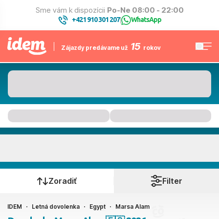
Sme vám k dispozícii
Po-Ne 08:00 - 22:00
+421 910 301 207
WhatsApp
|
15
Zájazdy predávame už
rokov
Marsa Alam
Kedy cestujete?
Zoradiť
Filter
IDEM
Letná dovolenka
Egypt
Marsa Alam
Ako cestujete?