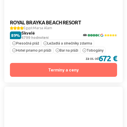
ROYAL BRAYKA BEACH RESORT
Egypt
Marsa Alam
Skvelé
89%
4799 hodnotení
Piesočná pláž
Ležadlá a slnečníky zdarma
Hotel priamo pri pláži
Bar na pláži
Tobogány
672 €
za os. od
Termíny a ceny