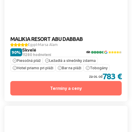
MALIKIA RESORT ABU DABBAB
Egypt
Marsa Alam
Skvelé
90%
11280 hodnotení
Piesočná pláž
Ležadlá a slnečníky zdarma
Hotel priamo pri pláži
Bar na pláži
Tobogány
783 €
za os. od
Termíny a ceny