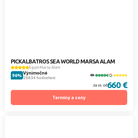
PICKALBATROS SEA WORLD MARSA ALAM
Egypt
Marsa Alam
Výnimočné
96%
26834 hodnotení
660 €
za os. od
Termíny a ceny