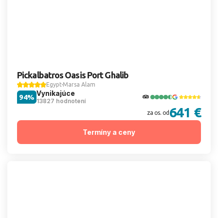
Pickalbatros Oasis Port Ghalib
Egypt
Marsa Alam
Vynikajúce
94%
13827 hodnotení
641 €
za os. od
Termíny a ceny