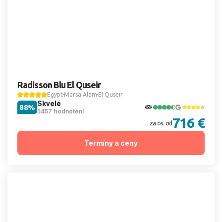
Radisson Blu El Quseir
Egypt
Marsa Alam
El Quseir
Skvelé
88%
5457 hodnotení
716 €
za os. od
Termíny a ceny