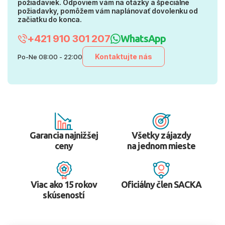
požiadaviek. Odpoviem vám na otázky a špeciálne
požiadavky, pomôžem vám naplánovať dovolenku od
začiatku do konca.
+421 910 301 207
WhatsApp
Kontaktujte nás
Po-Ne 08:00 - 22:00
Garancia najnižšej
Všetky zájazdy
ceny
na jednom mieste
Viac ako 15 rokov
Oficiálny člen SACKA
skúseností