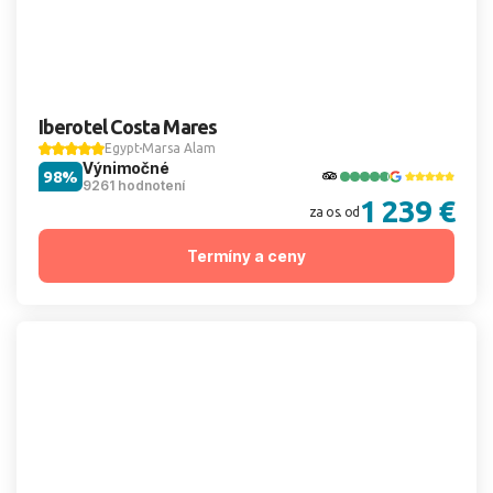
Iberotel Costa Mares
Egypt
Marsa Alam
Výnimočné
98%
9261 hodnotení
1 239 €
za os. od
Termíny a ceny