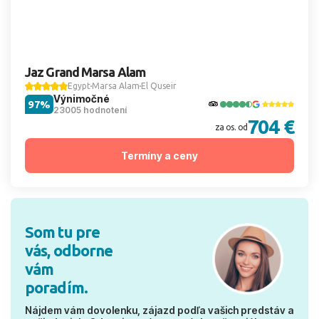
Jaz Grand Marsa Alam
Egypt
Marsa Alam
El Quseir
Výnimočné
97%
23005 hodnotení
704 €
za os. od
Termíny a ceny
Som tu pre
vás, odborne
vám
poradím.
Nájdem vám dovolenku, zájazd podľa vašich predstáv a