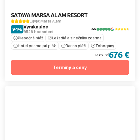
SATAYA MARSA ALAM RESORT
Egypt
Marsa Alam
Vynikajúce
94%
9528 hodnotení
Piesočná pláž
Ležadlá a slnečníky zdarma
Hotel priamo pri pláži
Bar na pláži
Tobogány
676 €
za os. od
Termíny a ceny