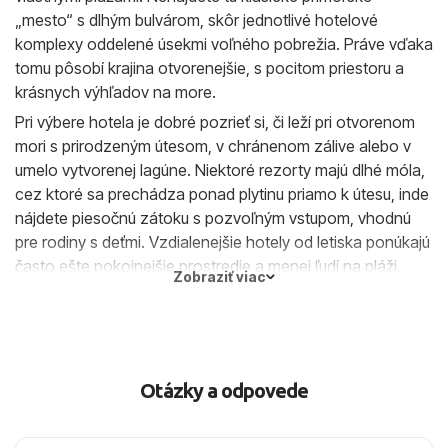
„mesto“ s dlhým bulvárom, skôr jednotlivé hotelové
komplexy oddelené úsekmi voľného pobrežia. Práve vďaka
tomu pôsobí krajina otvorenejšie, s pocitom priestoru a
krásnych výhľadov na more.
Pri výbere hotela je dobré pozrieť si, či leží pri otvorenom
mori s prirodzeným útesom, v chránenom zálive alebo v
umelo vytvorenej lagúne. Niektoré rezorty majú dlhé móla,
cez ktoré sa prechádza ponad plytinu priamo k útesu, inde
nájdete piesočnú zátoku s pozvoľným vstupom, vhodnú
pre rodiny s deťmi. Vzdialenejšie hotely od letiska ponúkajú
často ešte pokojnejšie prostredie a menej ľudí na pláži.
Zobraziť viac
Kedy ísť a počasie v Marsa Alam
Počasie v Marsa Alam je typicky suché a veľmi slnečné, s
teplým morom väčšinu roka. V zime je tu príjemné jarné
počasie, počas dňa sa dá opaľovať a kúpať, večery však
Otázky a odpovede
bývajú chladnejšie a zíde sa tenšia bunda alebo mikina. Od
jari do jesene je more krásne vyhriate, najteplejšie mesiace