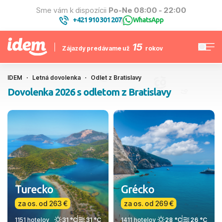
Sme vám k dispozícii
Po-Ne 08:00 - 22:00
+421 910 301 207
WhatsApp
|
15
Zájazdy predávame už
rokov
IDEM
Letná dovolenka
Odlet z Bratislavy
Dovolenka 2026 s odletom z Bratislavy
Turecko
Grécko
za os. od 263 €
za os. od 269 €
1151 hotelov
31 °C
31 °C
1411 hotelov
28 °C
26 °C