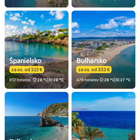
Španielsko
Bulharsko
za os. od 322 €
za os. od 333 €
812 hotelov
28 °C
28 °C
479 hotelov
26 °C
27 °C