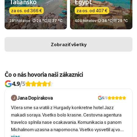
Taliansko
Egypt
za os. od 366 €
za os. od 407 €
281 hotelov
28 °C
27 °C
404 hotelov
34 °C
29 °C
Zobraziť všetky
Čo o nás hovoria naši zákazníci
4.9
/5
Jana Dopirakova
5
/5
Včera sme sa vratili z Hurgady konkretne hotel Jazz
makadi soraya. Vsetko bolo krasne. Cestovna agentura
travelco splnila nase ocakavania. Komunikacia s panom
Michalinom uzasna a napomocna. Vsetko vysvetlil aj vo
viac
vecernych hodinach zaco sa ospravedlnujem. Hotel