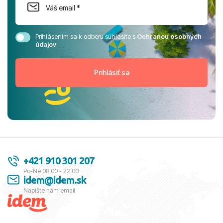
Prihlásením sa k odberu súhlasíte s
Ochranou osobných
údajov
+421 910 301 207
Po-Ne 08:00 - 22:00
idem@idem.sk
Napíšte nám email