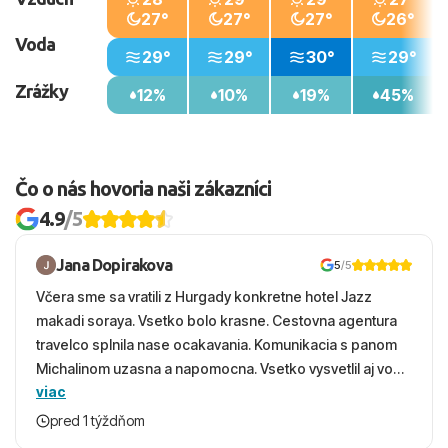
27°
27°
27°
26°
Voda
29°
29°
30°
29°
Zrážky
12%
10%
19%
45%
Čo o nás hovoria naši zákazníci
4.9
/5
Jana Dopirakova
5
/5
Včera sme sa vratili z Hurgady konkretne hotel Jazz
makadi soraya. Vsetko bolo krasne. Cestovna agentura
travelco splnila nase ocakavania. Komunikacia s panom
Michalinom uzasna a napomocna. Vsetko vysvetlil aj vo
viac
vecernych hodinach zaco sa ospravedlnujem. Hotel
krasny, cisty. Sluzby top. Strava, prostredie, more,
pred 1 týždňom
snorchlovanie. Dakujeme velmi pekne S pozdravom