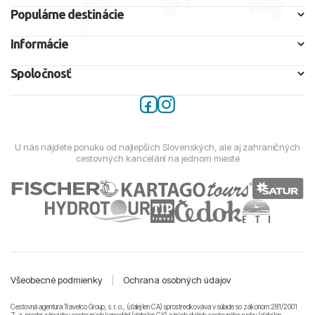
Populárne destinácie
Informácie
Spoločnosť
U nás nájdete ponuku od najlepších Slovenských, ale aj zahraničných
cestovných kancelárií na jednom mieste
Všeobecné podmienky
|
Ochrana osobných údajov
Cestovná agentúra Travelco Group, s. r. o., (ďalej len CA) sprostredkováva v súlade so zákonom 281/2001
Z. z. predaj zájazdov cestovných kancelárii (ďalej len CK) a iných služieb cestovného ruchu (ďalej len