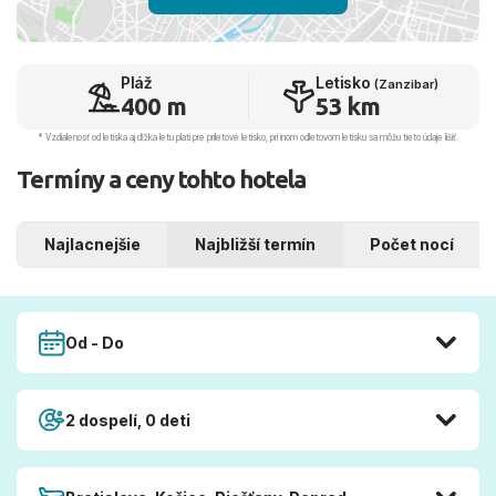
Pláž
Letisko
(Zanzibar)
400 m
53 km
* Vzdialenosť od letiska aj dľžka letu platí pre príletové letisko, pri inom odletovom letisku sa môžu tieto údaje líšiť.
Termíny a ceny tohto hotela
Najlacnejšie
Najbližší termín
Počet nocí
Od - Do
2 dospelí, 0 deti