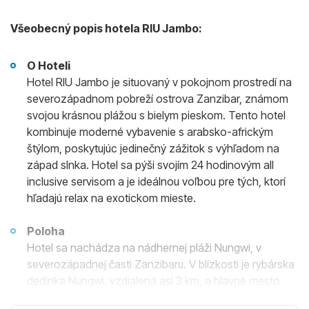
Všeobecný popis hotela RIU Jambo:
O Hoteli
Hotel RIU Jambo je situovaný v pokojnom prostredí na
severozápadnom pobreží ostrova Zanzibar, známom
svojou krásnou plážou s bielym pieskom. Tento hotel
kombinuje moderné vybavenie s arabsko-africkým
štýlom, poskytujúc jedinečný zážitok s výhľadom na
západ slnka. Hotel sa pýši svojím 24 hodinovým all
inclusive servisom a je ideálnou voľbou pre tých, ktorí
hľadajú relax na exotickom mieste.
Poloha
Hotel sa nachádza na nádhernej pláži Nungwi, v
severozápadnej časti Zanzibaru. V blízkosti je rybárska
dedinka Nungwi, vzdialená asi 3 km, a hlavné mesto
Stone Town, ktoré je vzdialené približne 60 km.