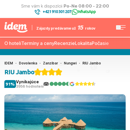
Sme vám k dispozícii
Po-Ne 08:00 - 22:00
+421 910 301 207
WhatsApp
|
15
Zájazdy predávame už
rokov
O hoteli
Termíny a ceny
Recenzie
Lokalita
Počasie
IDEM
Dovolenka
Zanzibar
Nungwi
RIU Jambo
RIU Jambo
Vynikajúce
91%
3956 hodnotení