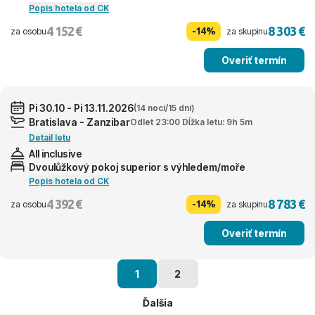
Popis hotela od CK
4 152 €
8 303 €
-14%
za osobu
za skupinu
Overiť termín
Pi 30.10 - Pi 13.11.2026
(14 nocí/15 dní)
Bratislava - Zanzibar
Odlet 23:00 Dĺžka letu: 9h 5m
Detail letu
All inclusive
Dvoulůžkový pokoj superior s výhledem/moře
Popis hotela od CK
4 392 €
8 783 €
-14%
za osobu
za skupinu
Overiť termín
1
2
Ďalšia