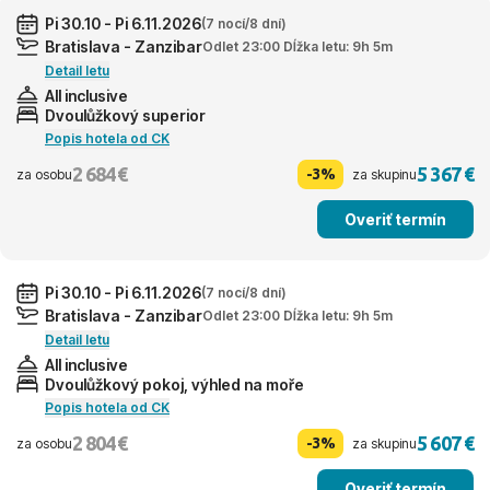
Pi 30.10 - Pi 6.11.2026
(7 nocí/8 dní)
Bratislava - Zanzibar
Odlet 23:00 Dĺžka letu: 9h 5m
Detail letu
All inclusive
Dvoulůžkový superior
Popis hotela od CK
2 684 €
5 367 €
-3%
za osobu
za skupinu
Overiť termín
Pi 30.10 - Pi 6.11.2026
(7 nocí/8 dní)
Bratislava - Zanzibar
Odlet 23:00 Dĺžka letu: 9h 5m
Detail letu
All inclusive
Dvoulůžkový pokoj, výhled na moře
Popis hotela od CK
2 804 €
5 607 €
-3%
za osobu
za skupinu
Overiť termín