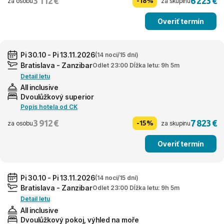
3 112 €
6 223 €
-18%
za osobu
za skupinu
Overiť termín
Pi 30.10 - Pi 13.11.2026
(14 nocí/15 dní)
Bratislava - Zanzibar
Odlet 23:00 Dĺžka letu: 9h 5m
Detail letu
All inclusive
Dvoulůžkový superior
Popis hotela od CK
3 912 €
7 823 €
-15%
za osobu
za skupinu
Overiť termín
Pi 30.10 - Pi 13.11.2026
(14 nocí/15 dní)
Bratislava - Zanzibar
Odlet 23:00 Dĺžka letu: 9h 5m
Detail letu
All inclusive
Dvoulůžkový pokoj, výhled na moře