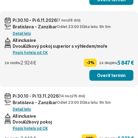
Pi 30.10 - Pi 6.11.2026
(7 nocí/8 dní)
Bratislava - Zanzibar
Odlet 23:00 Dĺžka letu: 9h 5m
Detail letu
All inclusive
Dvoulůžkový pokoj superior s výhledem/moře
Popis hotela od CK
2 924 €
5 847 €
-3%
za osobu
za skupinu
Overiť termín
Pi 30.10 - Pi 13.11.2026
(14 nocí/15 dní)
Bratislava - Zanzibar
Odlet 23:00 Dĺžka letu: 9h 5m
Detail letu
All inclusive
Dvoulůžkový pokoj
Popis hotela od CK