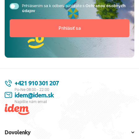
Prihlásením sa k odberu súhlasíte s
Ochranou osobných
údajov
+421 910 301 207
Po-Ne 08:00 - 22:00
idem@idem.sk
Napíšte nám email
Dovolenky