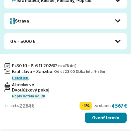
Bratislava, Košice, Piešťany, Poprad
Strava
0 € - 5000 €
Pi 30.10 - Pi 6.11.2026
(7 nocí/8 dní)
Bratislava - Zanzibar
Odlet 23:00 Dĺžka letu: 9h 5m
Detail letu
All inclusive
Dvoulůžkový pokoj
Popis hotela od CK
2 284 €
4 567 €
-4%
za osobu
za skupinu
Overiť termín