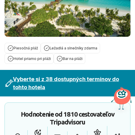
Piesočná pláž
Ležadlá a slnečníky zdarma
Hotel priamo pri pláži
Bar na pláži
Vyberte si z 38 dostupných termínov do
tohto hotela
Hodnotenie od
1810 cestovateľov
Tripadvisoru