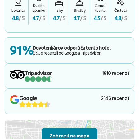
Kvalita
Cena/
Lokalita
spánku
Izby
Služby
kvalita
Čistota
4.8
/ 5
4.7
/ 5
4.7
/ 5
4.7
/ 5
4.5
/ 5
4.8
/ 5
91%
Dovolenkárov odporúča tento hotel
(3956 recenzií od Google a Tripadvisor)
Tripadvisor
1810 recenzií
Google
2146 recenzií
Zobraziť na mape