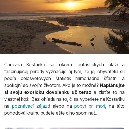
Čarovná Kostarika sa okrem fantastických pláží a
fascinujúcej prírody vyznačuje aj tým, že jej obyvatelia sú
podľa celosvetových štatistík mimoriadne šťastní a
spokojní so svojím životom. Ako je to možné?
Naplánujte
si svoju exotickú dovolenku už teraz
a zistíte to na
vlastnej koži! Bez ohľadu na to, či sa vyberiete na Kostariku
na
poznávací zájazd
alebo na
pobyt pri mori
, na túto
pohodovú krajinu budete ešte dlho spomínať...