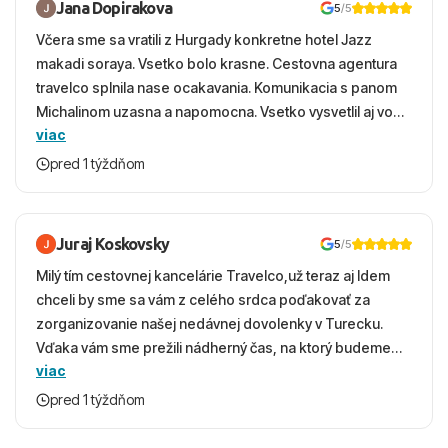
Jana Dopirakova
5
/5
Včera sme sa vratili z Hurgady konkretne hotel Jazz
makadi soraya. Vsetko bolo krasne. Cestovna agentura
travelco splnila nase ocakavania. Komunikacia s panom
Michalinom uzasna a napomocna. Vsetko vysvetlil aj vo
viac
vecernych hodinach zaco sa ospravedlnujem. Hotel
krasny, cisty. Sluzby top. Strava, prostredie, more,
pred 1 týždňom
snorchlovanie. Dakujeme velmi pekne S pozdravom
Juraj Koskovsky
5
/5
Milý tím cestovnej kancelárie Travelco,už teraz aj Idem
chceli by sme sa vám z celého srdca poďakovať za
zorganizovanie našej nedávnej dovolenky v Turecku.
Vďaka vám sme prežili nádherný čas, na ktorý budeme
viac
ešte dlho s úsmevom spomínať. ​Všetko prebehlo
absolútne hladko – od prvotného výberu zájazdu, cez
pred 1 týždňom
ochotnú komunikáciu, až po samotný transfer a pobyt. ​
Ubytovaní sme boli v hoteli TUI Magic Life Jacaranda a