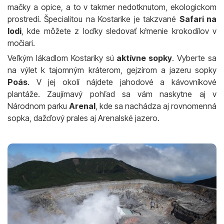
mačky a opice, a to v takmer nedotknutom, ekologickom
prostredí. Špecialitou na Kostarike je takzvané
Safari na
lodi
, kde môžete z loďky sledovať kŕmenie krokodílov v
močiari.
Veľkým lákadlom Kostariky sú
aktívne sopky
. Vyberte sa
na výlet k tajomným kráterom, gejzírom a jazeru sopky
Poás
. V jej okolí nájdete jahodové a kávovníkové
plantáže. Zaujímavý pohľad sa vám naskytne aj v
Národnom parku
Arenal
, kde sa nachádza aj rovnomenná
sopka, dažďový prales aj Arenalské jazero.