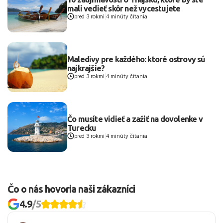
mali vedieť skôr než vycestujete
pred 3 rokmi
|
4 minúty čítania
Maledivy pre každého: ktoré ostrovy sú
najkrajšie?
pred 3 rokmi
|
4 minúty čítania
Čo musíte vidieť a zažiť na dovolenke v
Turecku
pred 3 rokmi
|
4 minúty čítania
Čo o nás hovoria naši zákazníci
4.9
/5