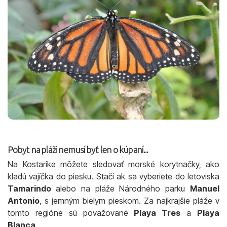
Pobyt na pláži nemusí byť len o kúpaní...
Na Kostarike môžete sledovať morské korytnačky, ako
kladú vajíčka do piesku. Stačí ak sa vyberiete do letoviska
Tamarindo
alebo na pláže Národného parku
Manuel
Antonio
, s jemným bielym pieskom. Za najkrajšie pláže v
tomto regióne sú považované
Playa Tres
a
Playa
Blanca
.