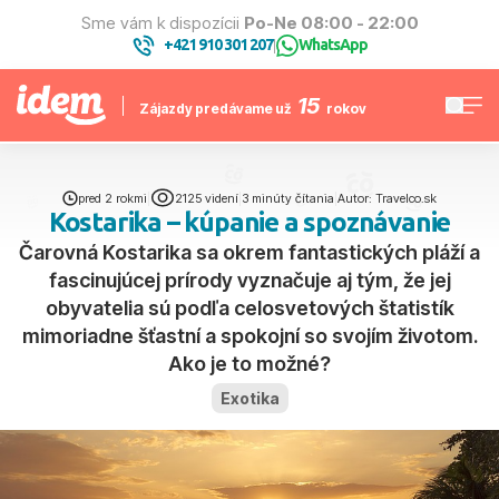
Sme vám k dispozícii
Po-Ne 08:00 - 22:00
+421 910 301 207
WhatsApp
|
15
Zájazdy predávame už
rokov
pred 2 rokmi
|
2125 videní
|
3 minúty čítania
|
Autor: Travelco.sk
Kostarika – kúpanie a spoznávanie
Čarovná Kostarika sa okrem fantastických pláží a
fascinujúcej prírody vyznačuje aj tým, že jej
obyvatelia sú podľa celosvetových štatistík
mimoriadne šťastní a spokojní so svojím životom.
Ako je to možné?
Exotika