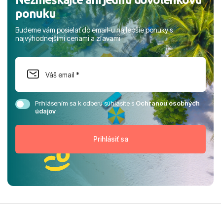
ponuku
Budeme vám posielať do email-u najlepšie ponuky s
najvýhodnejšími cenami a zľavami
Prihlásením sa k odberu súhlasíte s
Ochranou osobných
údajov