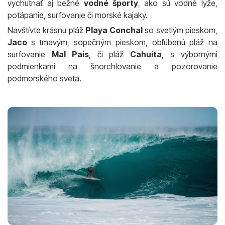
vychutnať aj bežné
vodné športy
, ako sú vodné lyže,
potápanie, surfovanie či morské kajaky.
Navštívte krásnu pláž
Playa Conchal
so svetlým pieskom,
Jaco
s tmavým, sopečným pieskom, obľúbenú pláž na
surfovanie
Mal Pais
, či pláž
Cahuita
, s výbornými
podmienkami na šnorchlovanie a pozorovanie
podmorského sveta.