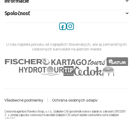
Informácie
Spoločnosť
U nás nájdete ponuku od najlepších Slovenských, ale aj zahraničných
cestovných kancelárií na jednom mieste
Všeobecné podmienky
|
Ochrana osobných údajov
Cestovná agentúra Travelco Group, s. r. o., (ďalej len CA) sprostredkováva v súlade so zákonom 281/2001
Z. z. predaj zájazdov cestovných kancelárii (ďalej len CK) a iných služieb cestovného ruchu (ďalej len
zájazdy).
© 2011-2026 Travelco Group, s. r. o. Všetky práva vyhradené.