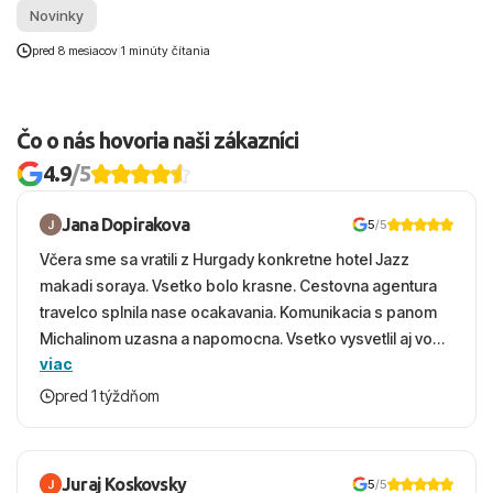
Novinky
pred 8 mesiacov
|
1 minúty čítania
Čo o nás hovoria naši zákazníci
4.9
/5
Jana Dopirakova
5
/5
Včera sme sa vratili z Hurgady konkretne hotel Jazz
makadi soraya. Vsetko bolo krasne. Cestovna agentura
travelco splnila nase ocakavania. Komunikacia s panom
Michalinom uzasna a napomocna. Vsetko vysvetlil aj vo
viac
vecernych hodinach zaco sa ospravedlnujem. Hotel
krasny, cisty. Sluzby top. Strava, prostredie, more,
pred 1 týždňom
snorchlovanie. Dakujeme velmi pekne S pozdravom
Juraj Koskovsky
5
/5