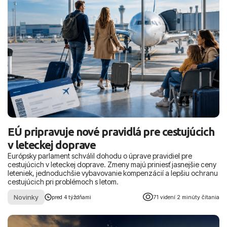
EÚ pripravuje nové pravidlá pre cestujúcich
v leteckej doprave
Európsky parlament schválil dohodu o úprave pravidiel pre
cestujúcich v leteckej doprave. Zmeny majú priniesť jasnejšie ceny
leteniek, jednoduchšie vybavovanie kompenzácií a lepšiu ochranu
cestujúcich pri problémoch s letom.
Novinky
pred 4 týždňami
71 videní
|
2 minúty čítania