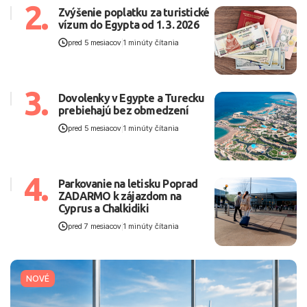
2.
Zvýšenie poplatku za turistické
vízum do Egypta od 1. 3. 2026
pred 5 mesiacov
|
1 minúty čítania
3.
Dovolenky v Egypte a Turecku
prebiehajú bez obmedzení
pred 5 mesiacov
|
1 minúty čítania
4.
Parkovanie na letisku Poprad
ZADARMO k zájazdom na
Cyprus a Chalkidiki
pred 7 mesiacov
|
1 minúty čítania
NOVÉ