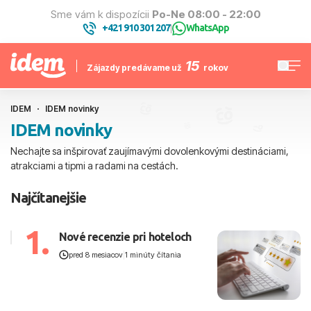
Sme vám k dispozícii
Po-Ne 08:00 - 22:00
+421 910 301 207
WhatsApp
|
15
Zájazdy predávame už
rokov
IDEM
IDEM novinky
IDEM novinky
Nechajte sa inšpirovať zaujímavými dovolenkovými destináciami,
atrakciami a tipmi a radami na cestách.
Najčítanejšie
1.
Nové recenzie pri hoteloch
pred 8 mesiacov
|
1 minúty čítania