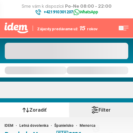
Sme vám k dispozícii
Po-Ne 08:00 - 22:00
+421 910 301 207
WhatsApp
|
15
Zájazdy predávame už
rokov
Menorca
Kedy cestujete?
Zoradiť
Filter
IDEM
Letná dovolenka
Španielsko
Menorca
Ako cestujete?