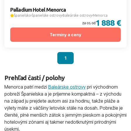
Palladium Hotel Menorca
Španielsko
Španielske ostrovy
Baleárske ostrovy
Menorca
1 888 €
za os. od
Termíny a ceny
1
Prehľad častí / polohy
Menorca patrí medzi
Baleárske ostrovy
pri východnom
pobreží Španielska a je príjemne kompaktná – z východu
na západ ju prejdete autom asi za hodinu, takže pláže a
výlety máte z väčšiny letovísk stále na dosah. Pobrežie je
členité, plné menších zátok s jemným pieskom a pokojnými
hotelovými zónami aj takmer nedotknutými prírodnými
úsekmi.