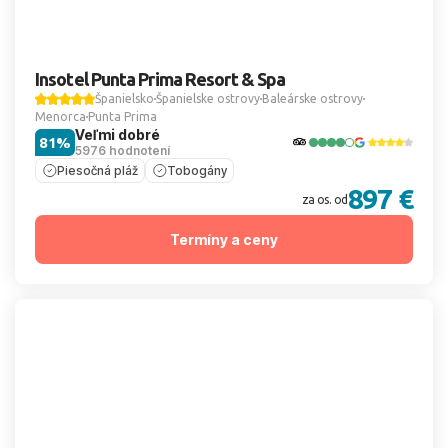
Insotel Punta Prima Resort & Spa
Španielsko
Španielske ostrovy
Baleárske ostrovy
Menorca
Punta Prima
Veľmi dobré
81%
5976 hodnotení
Piesočná pláž
Tobogány
897 €
za os. od
Termíny a ceny