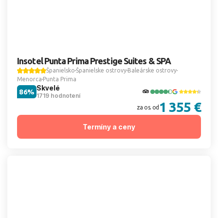
Insotel Punta Prima Prestige Suites & SPA
Španielsko
Španielske ostrovy
Baleárske ostrovy
Menorca
Punta Prima
Skvelé
86%
1719 hodnotení
1 355 €
za os. od
Termíny a ceny