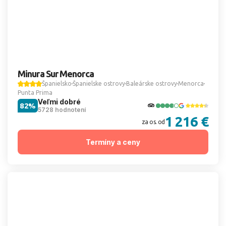
Minura Sur Menorca
Španielsko
Španielske ostrovy
Baleárske ostrovy
Menorca
Punta Prima
Veľmi dobré
82%
5728 hodnotení
1 216 €
za os. od
Termíny a ceny