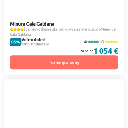
Minura Cala Galdana
Španielsko
Španielske ostrovy
Baleárske ostrovy
Menorca
Cala Galdana
Veľmi dobré
85%
4035 hodnotení
1 054 €
za os. od
Termíny a ceny