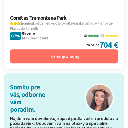
Comitas Tramontana Park
Španielsko
Španielske ostrovy
Baleárske ostrovy
Menorca
Playas de Fornells
Skvelé
87%
1472 hodnotení
704 €
za os. od
Termíny a ceny
Som tu pre
vás, odborne
vám
poradím.
Nájdem vám dovolenku, zájazd podľa vašich predstáv a
požiadaviek. Odpoviem vám na otázky a špeciálne