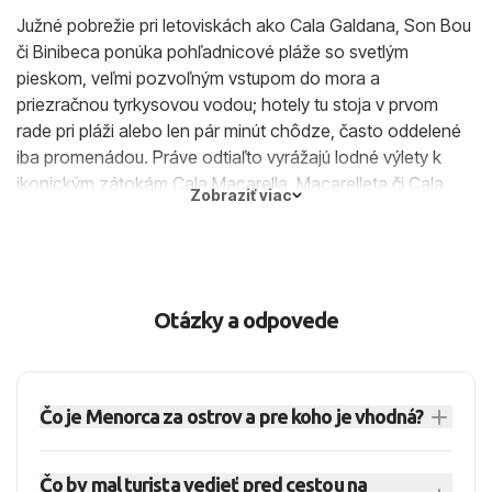
Južné pobrežie pri letoviskách ako Cala Galdana, Son Bou
či Binibeca ponúka pohľadnicové pláže so svetlým
pieskom, veľmi pozvoľným vstupom do mora a
priezračnou tyrkysovou vodou; hotely tu stoja v prvom
rade pri pláži alebo len pár minút chôdze, často oddelené
iba promenádou. Práve odtiaľto vyrážajú lodné výlety k
ikonickým zátokám Cala Macarella, Macarelleta či Cala
Zobraziť viac
Turqueta, ktoré patria k najfotografovanejším plážam
ostrova.
Na juhovýchodnom cípe leží Punta Prima – stredne veľké,
ale pokojné rodinné letovisko s pieskovou plážou
Otázky a odpovede
ocenenou modrou vlajkou, plytkým morom a výhľadmi na
maják na ostrovčeku Illa de l’Aire. Hotely sú tu buď priamo
pri pláži, alebo na miernom svahu nad ňou, odkiaľ je pekný
panoramatický výhľad na more.
Čo je Menorca za ostrov a pre koho je vhodná?
Kedy ísť a počasie v Menorce
Menorca je pokojnejší Baleársky ostrov v
Menorca má typickú stredomorskú klímu s dlhým suchým
Čo by mal turista vedieť pred cestou na
Španielsku, vhodný najmä pre páry, rodiny s