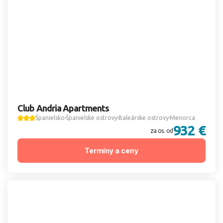
Club Andria Apartments
Španielsko
Španielske ostrovy
Baleárske ostrovy
Menorca
932 €
za os. od
Termíny a ceny