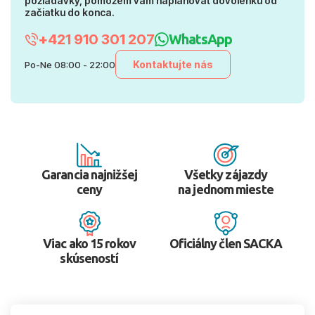
požiadavky, pomôžem vám naplánovať dovolenku od
začiatku do konca.
+421 910 301 207
WhatsApp
Kontaktujte nás
Po-Ne 08:00 - 22:00
Garancia najnižšej
Všetky zájazdy
ceny
na jednom mieste
Viac ako 15 rokov
Oficiálny člen SACKA
skúseností