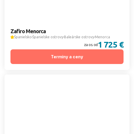
Zafiro Menorca
Španielsko
Španielske ostrovy
Baleárske ostrovy
Menorca
1 725 €
za os. od
Termíny a ceny