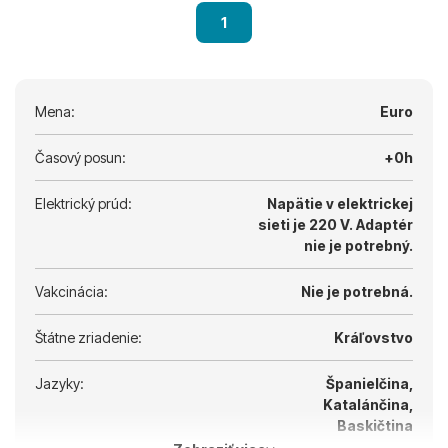
1
Mena:
Euro
Časový posun:
+0h
Elektrický prúd:
Napätie v elektrickej
sieti je 220 V.
Adaptér
nie je potrebný.
Vakcinácia:
Nie je potrebná.
Štátne zriadenie:
Kráľovstvo
Jazyky:
Španielčina,
Katalánčina,
Baskičtina