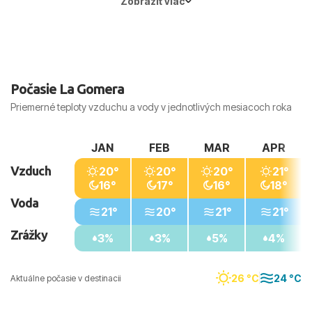
Zobraziť viac
Hlavné mesto:
Madrid
Počasie La Gomera
Priemerné teploty vzduchu a vody v jednotlivých mesiacoch roka
JAN
FEB
MAR
APR
Vzduch
20°
20°
20°
21°
16°
17°
16°
18°
Voda
21°
20°
21°
21°
Zrážky
3%
3%
5%
4%
26 °C
24 °C
Aktuálne počasie v destinacii