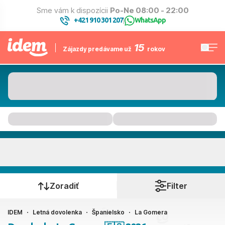
Sme vám k dispozícii
Po-Ne 08:00 - 22:00
+421 910 301 207
WhatsApp
|
15
Zájazdy predávame už
rokov
La Gomera
Kedy cestujete?
Zoradiť
Filter
IDEM
Letná dovolenka
Španielsko
La Gomera
Ako cestujete?