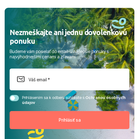
a prianím mnohých ďalších spokojných klientov, Juraj s
rodinou.
Nezmeškajte ani jednu dovolenkovú
ponuku
Budeme vám posielať do email-u najlepšie ponuky s
najvýhodnejšími cenami a zľavami
Prihlásením sa k odberu súhlasíte s
Ochranou osobných
údajov