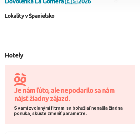
Dovolenka La Gomera 🇪🇸 2026
2 dospelí, 0 deti
Lokality v Španielsko
Skyť
Hotely
Je nám ľúto, ale nepodarilo sa nám
nájsť žiadny zájazd.
S vami zvolenými filtrami sa bohužiaľ nenašla žiadna
ponuka, skúste zmeniť parametre.