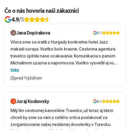
Čo o nás hovoria naši zákazníci
4.9
/5
Jana Dopirakova
5
/5
Včera sme sa vratili z Hurgady konkretne hotel Jazz
makadi soraya. Vsetko bolo krasne. Cestovna agentura
travelco splnila nase ocakavania. Komunikacia s panom
Michalinom uzasna a napomocna. Vsetko vysvetlil aj vo
viac
vecernych hodinach zaco sa ospravedlnujem. Hotel
krasny, cisty. Sluzby top. Strava, prostredie, more,
pred 1 týždňom
snorchlovanie. Dakujeme velmi pekne S pozdravom
Juraj Koskovsky
5
/5
Milý tím cestovnej kancelárie Travelco,už teraz aj Idem
chceli by sme sa vám z celého srdca poďakovať za
zorganizovanie našej nedávnej dovolenky v Turecku.