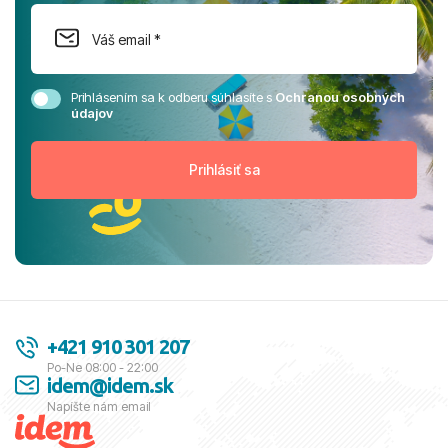
Prihlásením sa k odberu súhlasíte s
Ochranou osobných
údajov
+421 910 301 207
Po-Ne 08:00 - 22:00
idem@idem.sk
Napíšte nám email