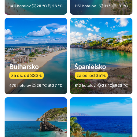
1411 hotelov
28 °C
26 °C
1151 hotelov
31 °C
31 °C
Bulharsko
Španielsko
za os. od 333 €
za os. od 351 €
479 hotelov
26 °C
27 °C
812 hotelov
28 °C
28 °C