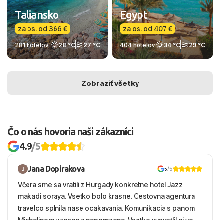
Taliansko
Egypt
za os. od 366 €
za os. od 407 €
281 hotelov
28 °C
27 °C
404 hotelov
34 °C
29 °C
Zobraziť všetky
Čo o nás hovoria naši zákazníci
4.9
/5
Jana Dopirakova
5
/5
Včera sme sa vratili z Hurgady konkretne hotel Jazz
makadi soraya. Vsetko bolo krasne. Cestovna agentura
travelco splnila nase ocakavania. Komunikacia s panom
Michalinom uzasna a napomocna. Vsetko vysvetlil aj vo