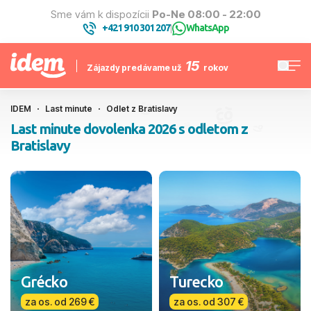
Sme vám k dispozícii
Po-Ne 08:00 - 22:00
+421 910 301 207
WhatsApp
|
15
Zájazdy predávame už
rokov
IDEM
Last minute
Odlet z Bratislavy
Last minute dovolenka 2026 s odletom z
Bratislavy
Grécko
Turecko
za os. od 269 €
za os. od 307 €