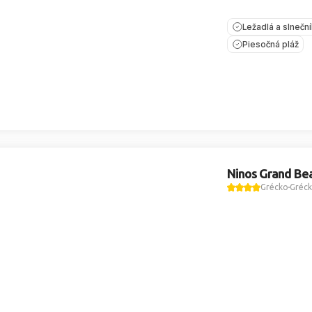
Ležadlá a slnečn
Piesočná pláž
Ninos Grand Bea
Grécko
Gréck