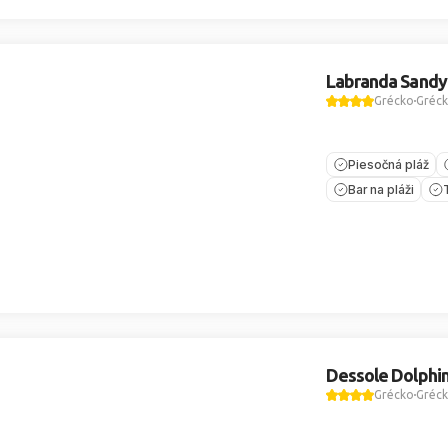
Labranda Sandy
Grécko
Gréck
Piesočná pláž
Bar na pláži
Dessole Dolphi
Grécko
Gréck