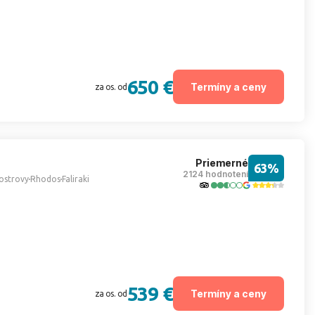
650 €
Termíny a ceny
za os. od
Priemerné
63%
2124 hodnotení
ostrovy
Rhodos
Faliraki
539 €
Termíny a ceny
za os. od