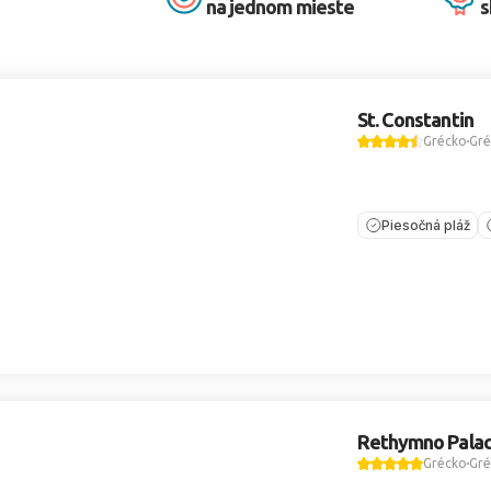
na jednom mieste
s
St. Constantin
Grécko
Gré
Piesočná pláž
Rethymno Pala
Grécko
Gré