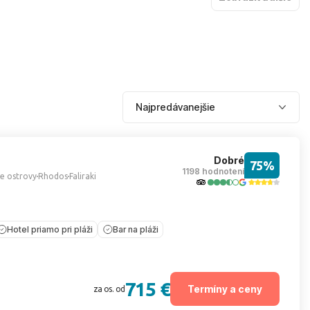
Dobré
75%
1198 hodnotení
e ostrovy
Rhodos
Faliraki
Hotel priamo pri pláži
Bar na pláži
715 €
Termíny a ceny
za os. od