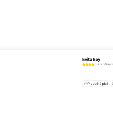
Evita Bay
Grécko
Gréck
Piesočná pláž