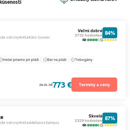
kúseností
Veľmi dobré
84%
3732 hodnotení
cke ostrovy
Kréta
Kato Gouves
Hotel priamo pri pláži
Bar na pláži
Tobogány
773 €
Termíny a ceny
za os. od
Skvelé
ce
87%
2329 hodnotení
cke ostrovy
Kréta
Adelianos Kampos