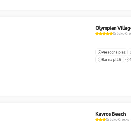
Olympian Villag
Grécko
Gré
Piesočná pláž
Bar na pláži
Kavros Beach
Grécko
Grécke 