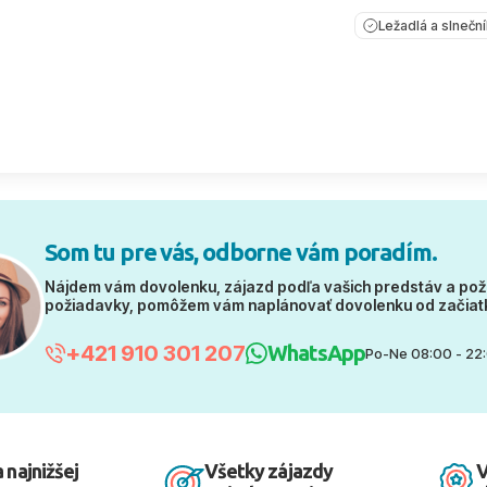
Ležadlá a slnečn
Som tu pre vás, odborne vám poradím.
Nájdem vám dovolenku, zájazd podľa vašich predstáv a pož
požiadavky, pomôžem vám naplánovať dovolenku od začiat
+421 910 301 207
WhatsApp
Po-Ne 08:00 - 22
 najnižšej
Všetky zájazdy
V