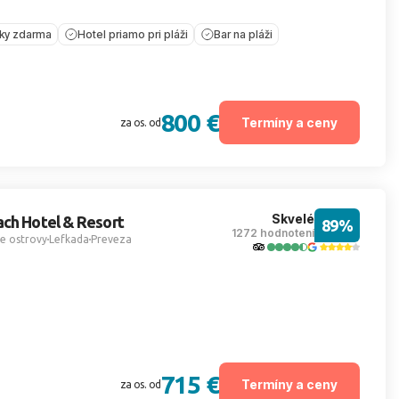
íky zdarma
Hotel priamo pri pláži
Bar na pláži
800 €
Termíny a ceny
za os. od
Skvelé
ch Hotel & Resort
89%
1272 hodnotení
e ostrovy
Lefkada
Preveza
715 €
Termíny a ceny
za os. od