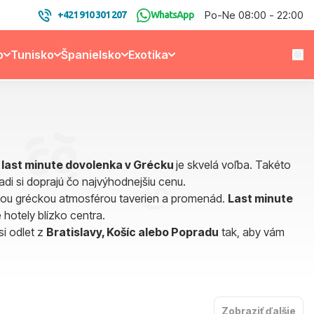
Po-Ne 08:00 - 22:00
+421 910 301 207
WhatsApp
o
Tunisko
Španielsko
Exotika
,
last minute dovolenka v Grécku
je skvelá voľba. Takéto
radi si doprajú čo najvýhodnejšiu cenu.
ckou gréckou atmosférou taverien a promenád.
Last minute
 hotely blízko centra.
si odlet z
Bratislavy, Košíc alebo Popradu
tak, aby vám
Zobraziť ďalšie