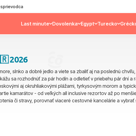
ý sprievodca
Last minute
Dovolenka
Egypt
Turecko
Gréck
🇷 2026
ore, slnko a dobré jedlo a viete sa zbaliť aj na poslednú chvíľu
dokážu sa rozhodnúť za pár hodín a odletieť v priebehu pár dní a 
ieskovými aj okruhliakovými plážami, tyrkysovým morom a typi
artie kamarátov - od veľkých all inclusive rezortov až po menšie
tenia či stravy, porovnať viaceré cestovné kancelárie a vybrať 