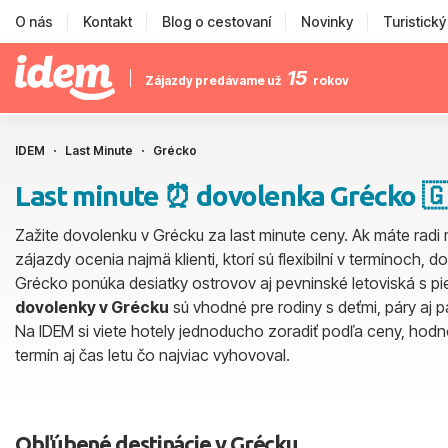
O nás
Kontakt
Blog o cestovaní
Novinky
Turistick
15
Zájazdy predávame už
rokov
IDEM
Last Minute
Grécko
Last minute ⏰ dovolenka Grécko 🇬
Zažite dovolenku v Grécku za last minute ceny. Ak máte radi m
zájazdy ocenia najmä klienti, ktorí sú flexibilní v termínoch, 
Grécko ponúka desiatky ostrovov aj pevninské letoviská s p
dovolenky v Grécku
sú vhodné pre rodiny s deťmi, páry aj p
Na IDEM si viete hotely jednoducho zoradiť podľa ceny, hodno
termín aj čas letu čo najviac vyhovoval.
Obľúbené destinácie v Grécku