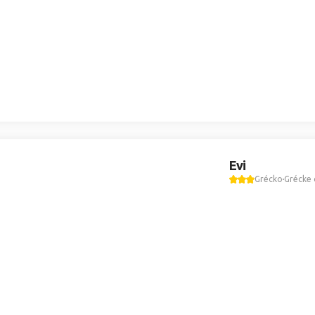
Evi
Grécko
Grécke 