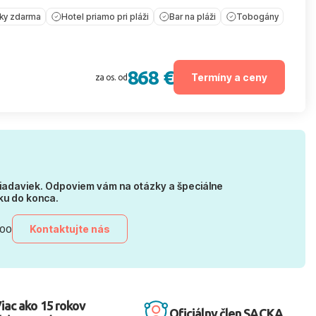
íky zdarma
Hotel priamo pri pláži
Bar na pláži
Tobogány
868 €
Termíny a ceny
za os. od
iadaviek. Odpoviem vám na otázky a špeciálne
ku do konca.
Kontaktujte nás
:00
iac ako 15 rokov
Oficiálny člen SACKA