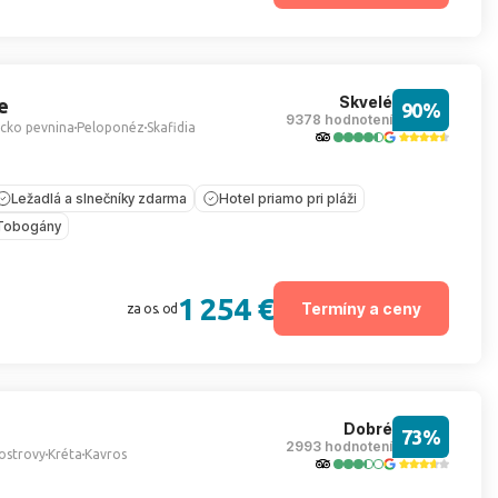
Skvelé
e
90%
9378 hodnotení
cko pevnina
Peloponéz
Skafidia
Ležadlá a slnečníky zdarma
Hotel priamo pri pláži
Tobogány
1 254 €
Termíny a ceny
za os. od
Dobré
73%
2993 hodnotení
ostrovy
Kréta
Kavros