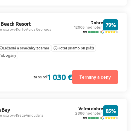
Dobré
 Beach Resort
79%
12905 hodnotení
e ostrovy
Korfu
Agios Georgios
Ležadlá a slnečníky zdarma
Hotel priamo pri pláži
Tobogány
1 030 €
Termíny a ceny
za os. od
Veľmi dobré
n Bay
85%
2366 hodnotení
e ostrovy
Kréta
Amoudara