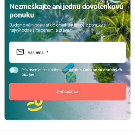
Nezmeškajte ani jednu dovolenkovú
ponuku
Budeme vám posielať do email-u najlepšie ponuky s
najvýhodnejšími cenami a zľavami
Prihlásením sa k odberu súhlasíte s
Ochranou osobných
údajov