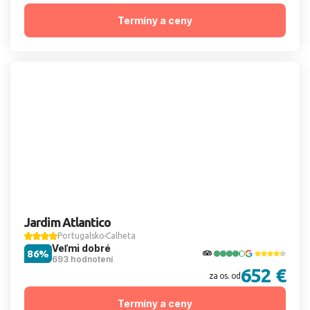
Termíny a ceny
Jardim Atlantico
Portugalsko
Calheta
Veľmi dobré
86%
693 hodnotení
652 €
za os. od
Termíny a ceny