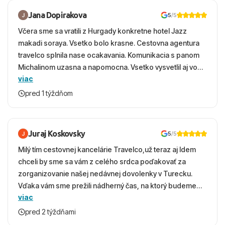
centrách miest.
Jana Dopirakova
5
/5
Včera sme sa vratili z Hurgady konkretne hotel Jazz
makadi soraya. Vsetko bolo krasne. Cestovna agentura
travelco splnila nase ocakavania. Komunikacia s panom
Michalinom uzasna a napomocna. Vsetko vysvetlil aj vo
viac
vecernych hodinach zaco sa ospravedlnujem. Hotel
krasny, cisty. Sluzby top. Strava, prostredie, more,
pred 1 týždňom
snorchlovanie. Dakujeme velmi pekne S pozdravom
Juraj Koskovsky
5
/5
Milý tím cestovnej kancelárie Travelco,už teraz aj Idem
chceli by sme sa vám z celého srdca poďakovať za
zorganizovanie našej nedávnej dovolenky v Turecku.
Vďaka vám sme prežili nádherný čas, na ktorý budeme
viac
ešte dlho s úsmevom spomínať. ​Všetko prebehlo
absolútne hladko – od prvotného výberu zájazdu, cez
pred 2 týždňami
ochotnú komunikáciu, až po samotný transfer a pobyt. ​