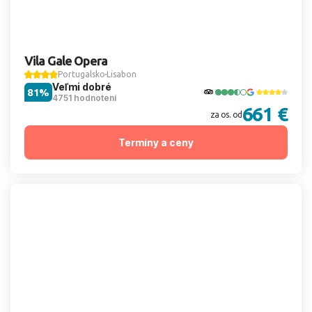
Vila Gale Opera
Portugalsko
Lisabon
Veľmi dobré
81%
4751 hodnotení
661 €
za os. od
Termíny a ceny