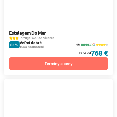
Estalagem Do Mar
Portugalsko
Sao Vicente
Veľmi dobré
81%
1544 hodnotení
768 €
za os. od
Termíny a ceny