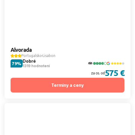
Alvorada
Portugalsko
Lisabon
Dobré
79%
1319 hodnotení
575 €
za os. od
Termíny a ceny