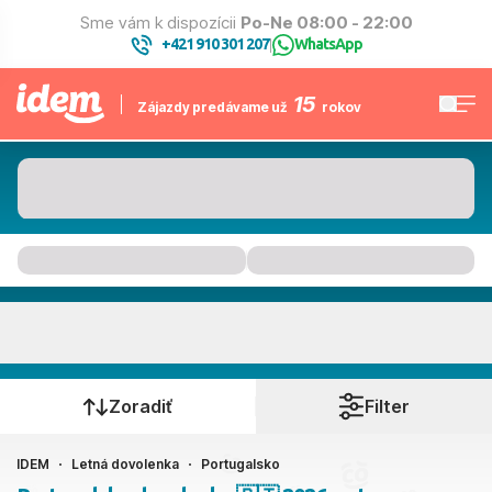
Sme vám k dispozícii
Po-Ne 08:00 - 22:00
+421 910 301 207
WhatsApp
|
15
Zájazdy predávame už
rokov
Portugalsko
Kedy cestujete?
Zoradiť
Filter
IDEM
Letná dovolenka
Portugalsko
Ako cestujete?