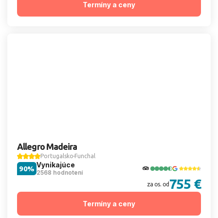
Termíny a ceny
Allegro Madeira
Portugalsko
Funchal
Vynikajúce
90%
2568 hodnotení
755 €
za os. od
Termíny a ceny