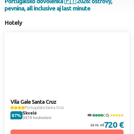
Portugalsko dovolenka 🇵🇹 2026: ostrovy,
pevnina, all inclusive aj last minute
2 dospelí, 0 deti
Hotely
Skyť
Vila Gale Santa Cruz
Portugalsko
Santa Cruz
Skvelé
87%
3979 hodnotení
720 €
za os. od