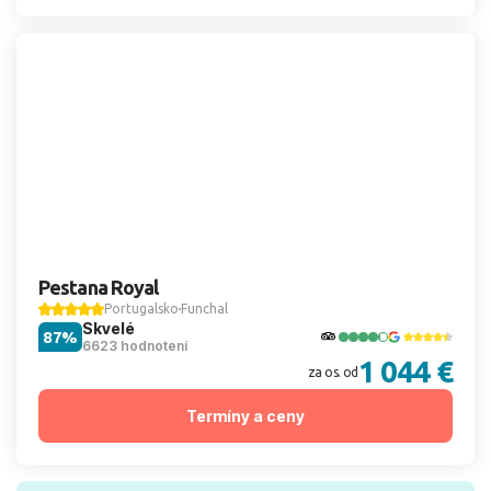
Pestana Royal
Portugalsko
Funchal
Skvelé
87%
6623 hodnotení
1 044 €
za os. od
Termíny a ceny