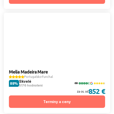
Melia Madeira Mare
Portugalsko
Funchal
Skvelé
88%
5176 hodnotení
852 €
za os. od
Termíny a ceny