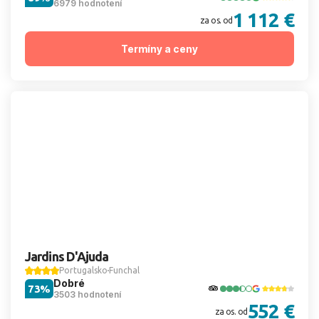
6979 hodnotení
1 112 €
za os. od
Termíny a ceny
Jardins D'Ajuda
Portugalsko
Funchal
Dobré
73%
3503 hodnotení
552 €
za os. od