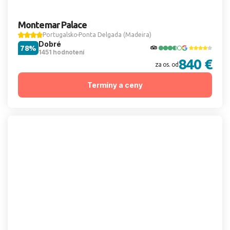
Montemar Palace
Portugalsko
Ponta Delgada (Madeira)
Dobré
78%
1451 hodnotení
840 €
za os. od
Termíny a ceny