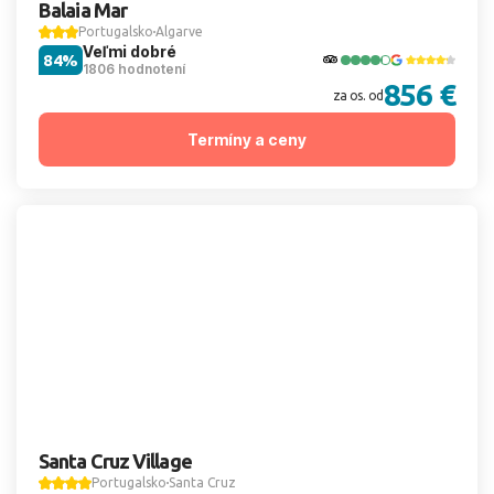
Balaia Mar
Portugalsko
Algarve
Veľmi dobré
84%
1806 hodnotení
856 €
za os. od
Termíny a ceny
Santa Cruz Village
Portugalsko
Santa Cruz