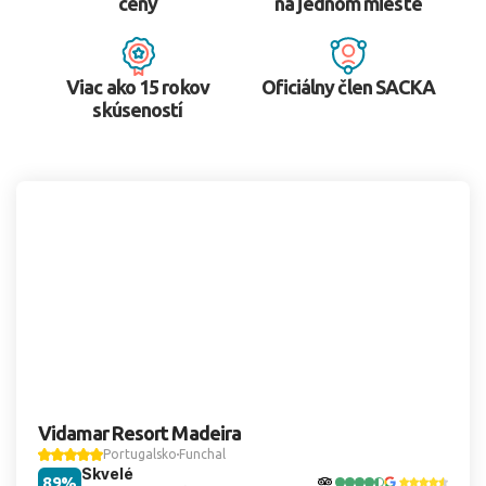
ceny
na jednom mieste
Viac ako 15 rokov
Oficiálny člen SACKA
skúseností
Vidamar Resort Madeira
Portugalsko
Funchal
Skvelé
89%