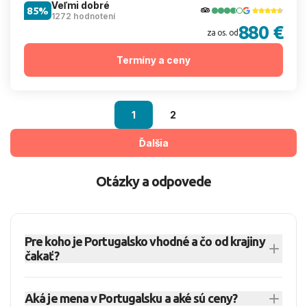
Veľmi dobré
85%
1272 hodnotení
880 €
za os. od
Termíny a ceny
1
2
Ďalšia
Otázky a odpovede
Pre koho je Portugalsko vhodné a čo od krajiny
čakať?
Portugalsko je vhodné pre páry, rodiny aj
Aká je mena v Portugalsku a aké sú ceny?
seniorov, najmä ak hľadáte kombináciu miest,