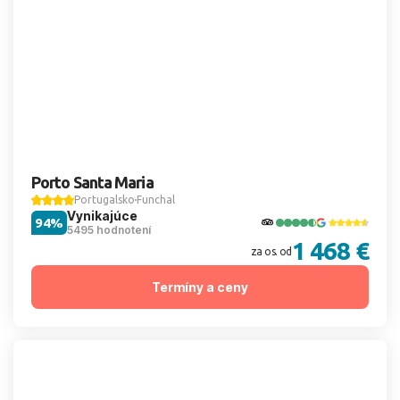
Porto Santa Maria
Portugalsko
Funchal
Vynikajúce
94%
5495 hodnotení
1 468 €
za os. od
Termíny a ceny