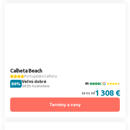
Calheta Beach
Portugalsko
Calheta
Veľmi dobré
86%
3635 hodnotení
1 308 €
za os. od
Termíny a ceny