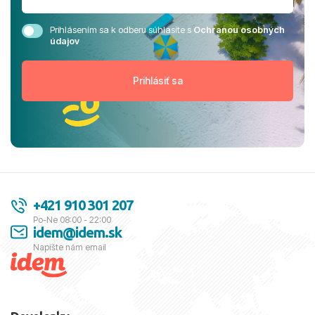
Prihlásením sa k odberu súhlasíte s
Ochranou osobných
údajov
+421 910 301 207
Po-Ne 08:00 - 22:00
idem@idem.sk
Napíšte nám email