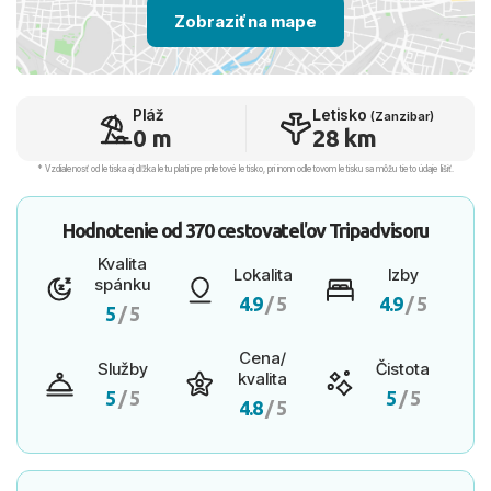
Zobraziť na mape
Pláž
Letisko
(Zanzibar)
0 m
28 km
* Vzdialenosť od letiska aj dľžka letu platí pre príletové letisko, pri inom odletovom letisku sa môžu tieto údaje líšiť.
Hodnotenie od
370 cestovateľov
Tripadvisoru
Kvalita
Lokalita
Izby
spánku
4.9
/ 5
4.9
/ 5
5
/ 5
Cena/
Služby
Čistota
kvalita
5
/ 5
5
/ 5
4.8
/ 5