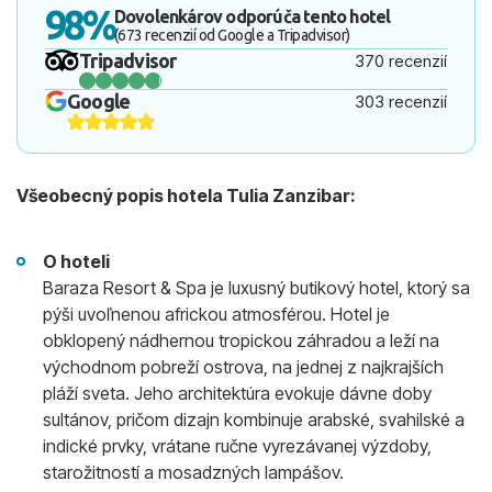
98%
Dovolenkárov odporúča tento hotel
(673 recenzií od Google a Tripadvisor)
Tripadvisor
370 recenzií
Google
303 recenzií
Všeobecný popis hotela Tulia Zanzibar:
O hoteli
Baraza Resort & Spa je luxusný butikový hotel, ktorý sa
pýši uvoľnenou africkou atmosférou. Hotel je
obklopený nádhernou tropickou záhradou a leží na
východnom pobreží ostrova, na jednej z najkrajších
pláží sveta. Jeho architektúra evokuje dávne doby
sultánov, pričom dizajn kombinuje arabské, svahilské a
indické prvky, vrátane ručne vyrezávanej výzdoby,
starožitností a mosadzných lampášov.