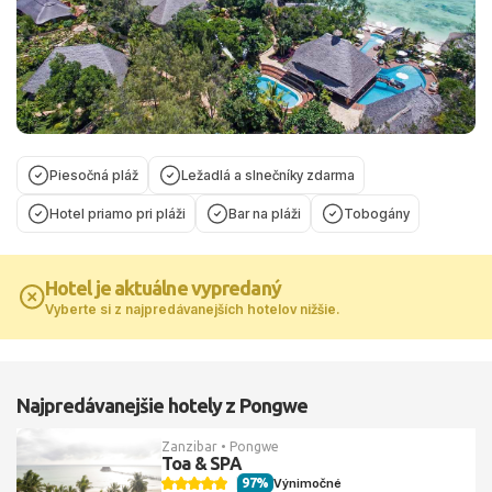
Piesočná pláž
Ležadlá a slnečníky zdarma
Hotel priamo pri pláži
Bar na pláži
Tobogány
Hotel je aktuálne vypredaný
Vyberte si z najpredávanejších hotelov nižšie.
Najpredávanejšie hotely z Pongwe
Zanzibar • Pongwe
Toa & SPA
97%
Výnimočné