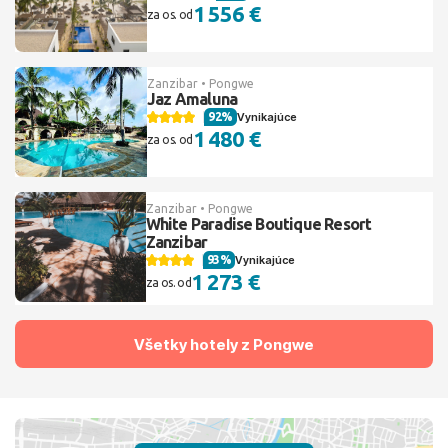
1 556 €
za os. od
Zanzibar • Pongwe
Jaz Amaluna
92%
Vynikajúce
1 480 €
za os. od
Zanzibar • Pongwe
White Paradise Boutique Resort
Zanzibar
93%
Vynikajúce
1 273 €
za os. od
Všetky hotely z Pongwe