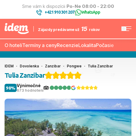
Sme vám k dispozícii
Po-Ne 08:00 - 22:00
+421 910 301 207
WhatsApp
|
15
Zájazdy predávame už
rokov
O hoteli
Termíny a ceny
Recenzie
Lokalita
Počasie
IDEM
Dovolenka
Zanzibar
Pongwe
Tulia Zanzibar
Tulia Zanzibar
Výnimočné
98%
673 hodnotení