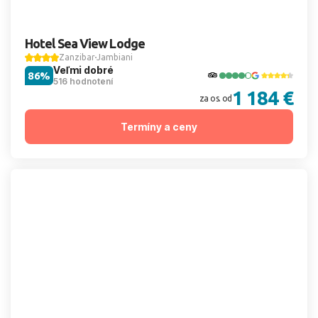
Hotel Sea View Lodge
Zanzibar
Jambiani
Veľmi dobré
86%
516 hodnotení
1 184 €
za os. od
Termíny a ceny