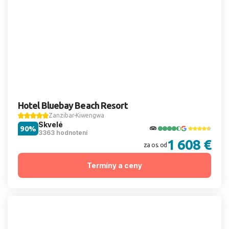
Hotel Bluebay Beach Resort
Zanzibar
Kiwengwa
Skvelé
90%
3363 hodnotení
1 608 €
za os. od
Termíny a ceny