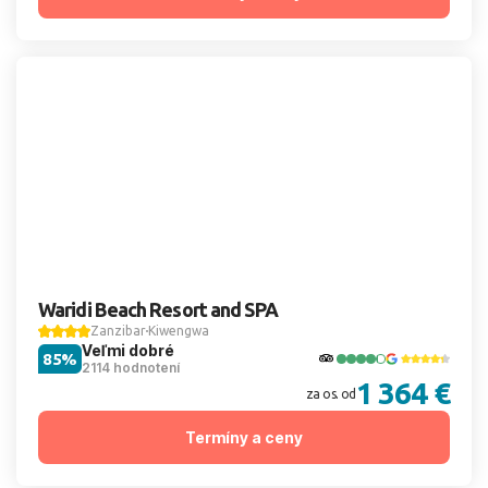
Waridi Beach Resort and SPA
Zanzibar
Kiwengwa
Veľmi dobré
85%
2114 hodnotení
1 364 €
za os. od
Termíny a ceny