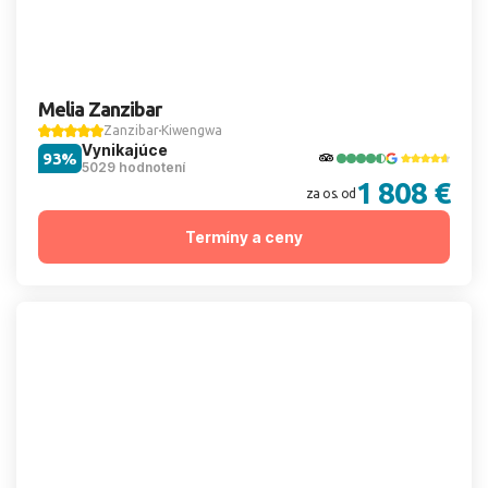
Melia Zanzibar
Zanzibar
Kiwengwa
Vynikajúce
93%
5029 hodnotení
1 808 €
za os. od
Termíny a ceny