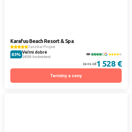
Karafuu Beach Resort & Spa
Zanzibar
Pingwe
Veľmi dobré
83%
3698 hodnotení
1 528 €
za os. od
Termíny a ceny