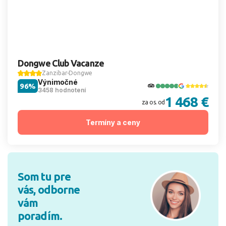
Dongwe Club Vacanze
Zanzibar
Dongwe
Výnimočné
96%
3458 hodnotení
1 468 €
za os. od
Termíny a ceny
Som tu pre
vás, odborne
vám
poradím.