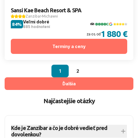
Sansi Kae Beach Resort & SPA
Zanzibar
Michawvi
Veľmi dobré
84%
885 hodnotení
1 880 €
za os. od
Termíny a ceny
1
2
Ďalšia
Najčastejšie otázky
Kde je Zanzibar a čo je dobré vedieť pred
dovolenkou?