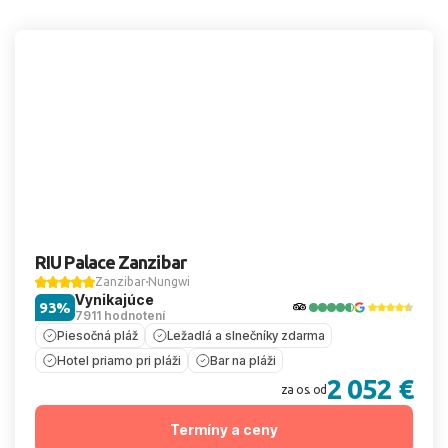
RIU Palace Zanzibar
Zanzibar
Nungwi
Vynikajúce
93%
7911 hodnotení
Piesočná pláž
Ležadlá a slnečníky zdarma
Hotel priamo pri pláži
Bar na pláži
2 052 €
za os. od
Termíny a ceny