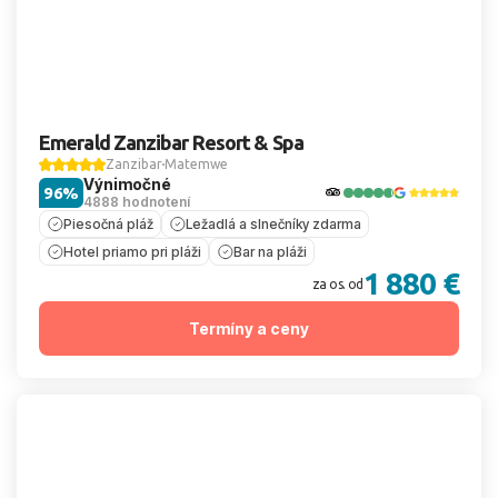
Emerald Zanzibar Resort & Spa
Zanzibar
Matemwe
Výnimočné
96%
4888 hodnotení
Piesočná pláž
Ležadlá a slnečníky zdarma
Hotel priamo pri pláži
Bar na pláži
1 880 €
za os. od
Termíny a ceny