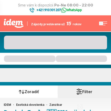
Sme vám k dispozícii
Po-Ne 08:00 - 22:00
+421 910 301 207
WhatsApp
|
15
Zájazdy predávame už
rokov
Zanzibar
Kedy cestujete?
Zoradiť
Filter
IDEM
Exotická dovolenka
Zanzibar
Ako cestujete?