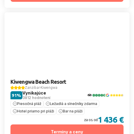
Kiwengwa Beach Resort
Zanzibar
Kiwengwa
Vynikajúce
91%
3812 hodnotení
Piesočná pláž
Ležadlá a slnečníky zdarma
Hotel priamo pri pláži
Bar na pláži
1 436 €
za os. od
Termíny a ceny