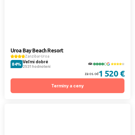
Uroa Bay Beach Resort
Zanzibar
Uroa
Veľmi dobré
84%
2531 hodnotení
1 520 €
za os. od
Termíny a ceny