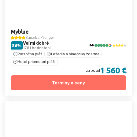
Myblue
Zanzibar
Nungwi
Veľmi dobré
86%
1781 hodnotení
Piesočná pláž
Ležadlá a slnečníky zdarma
Hotel priamo pri pláži
1 560 €
za os. od
Termíny a ceny