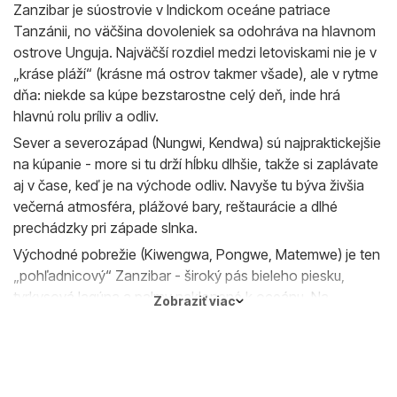
cestou. Často sa rieši hepatitída A, hepatitída B,
Zanzibar je súostrovie v Indickom oceáne patriace
brušný týfus, tetanus a prevencia malárie.
Tanzánii, no väčšina dovoleniek sa odohráva na hlavnom
ostrove Unguja. Najväčší rozdiel medzi letoviskami nie je v
„kráse pláží“ (krásne má ostrov takmer všade), ale v rytme
dňa: niekde sa kúpe bezstarostne celý deň, inde hrá
hlavnú rolu príliv a odliv.
Sever a severozápad (Nungwi, Kendwa) sú najpraktickejšie
na kúpanie - more si tu drží hĺbku dlhšie, takže si zaplávate
aj v čase, keď je na východe odliv. Navyše tu býva živšia
večerná atmosféra, plážové bary, reštaurácie a dlhé
prechádzky pri západe slnka.
Východné pobrežie (Kiwengwa, Pongwe, Matemwe) je ten
„pohľadnicový“ Zanzibar - široký pás bieleho piesku,
tyrkysová lagúna a palmy naklonené k oceánu. Na
Zobraziť viac
niektorých miestach sa pri odlive odhalia koraly, takže sa
zídu aj topánky do vody. Počítajte však s tým, že príliv a
odliv tu mení pobrežie doslova pred očami - pri odlive sa
odkryjú pieskové plochy a miestni vyrážajú zbierať morské