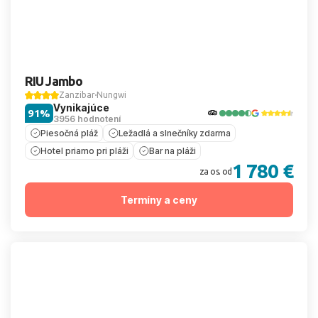
RIU Jambo
Zanzibar
Nungwi
Vynikajúce
91%
3956 hodnotení
Piesočná pláž
Ležadlá a slnečníky zdarma
Hotel priamo pri pláži
Bar na pláži
1 780 €
za os. od
Termíny a ceny