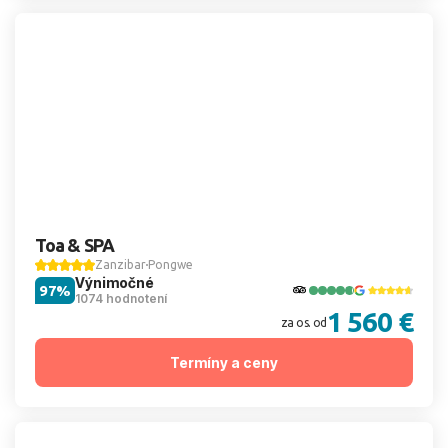
Toa & SPA
Zanzibar
Pongwe
Výnimočné
97%
1074 hodnotení
1 560 €
za os. od
Termíny a ceny