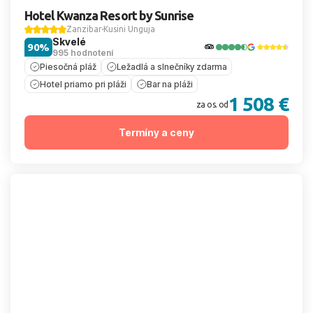
Hotel Kwanza Resort by Sunrise
Zanzibar
Kusini Unguja
Skvelé
90%
995 hodnotení
Piesočná pláž
Ležadlá a slnečníky zdarma
Hotel priamo pri pláži
Bar na pláži
1 508 €
za os. od
Termíny a ceny