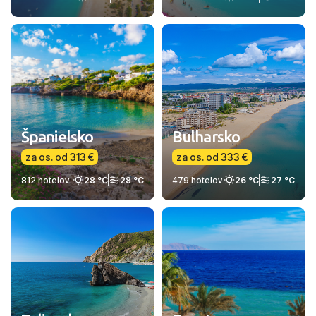
Španielsko
Bulharsko
za os. od 313 €
za os. od 333 €
812 hotelov
28 °C
28 °C
479 hotelov
26 °C
27 °C