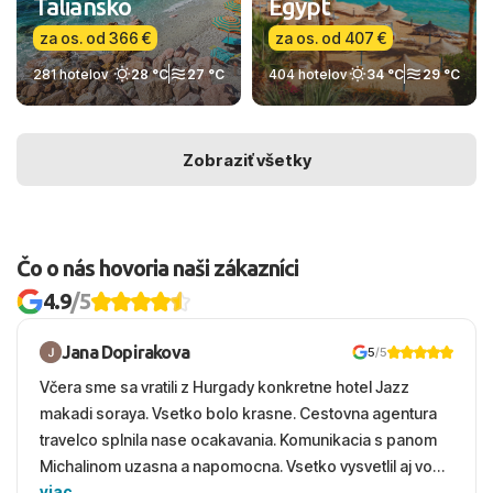
Taliansko
Egypt
za os. od 366 €
za os. od 407 €
281 hotelov
28 °C
27 °C
404 hotelov
34 °C
29 °C
Zobraziť všetky
Čo o nás hovoria naši zákazníci
4.9
/5
Jana Dopirakova
5
/5
Včera sme sa vratili z Hurgady konkretne hotel Jazz
makadi soraya. Vsetko bolo krasne. Cestovna agentura
travelco splnila nase ocakavania. Komunikacia s panom
Michalinom uzasna a napomocna. Vsetko vysvetlil aj vo
viac
vecernych hodinach zaco sa ospravedlnujem. Hotel