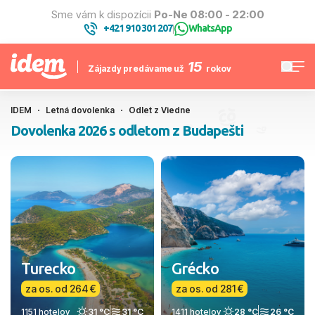
Sme vám k dispozícii
Po-Ne 08:00 - 22:00
+421 910 301 207
WhatsApp
|
15
Zájazdy predávame už
rokov
IDEM
Letná dovolenka
Odlet z Viedne
Dovolenka 2026 s odletom z Budapešti
Turecko
Grécko
za os. od 264 €
za os. od 281 €
1151 hotelov
31 °C
31 °C
1411 hotelov
28 °C
26 °C