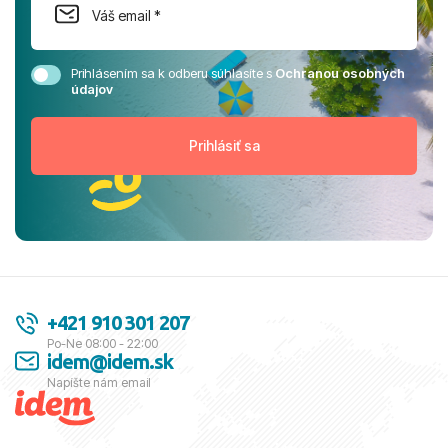
Prihlásením sa k odberu súhlasíte s
Ochranou osobných
údajov
+421 910 301 207
Po-Ne 08:00 - 22:00
idem@idem.sk
Napíšte nám email