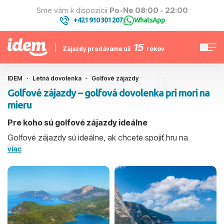
Sme vám k dispozícii
Po-Ne 08:00 - 22:00
+421 910 301 207
WhatsApp
|
15
Zájazdy predávame už
rokov
IDEM
Letná dovolenka
Golfové zájazdy
Golfové zájazdy – golfová dovolenka pri mori na
mieru
Pre koho sú golfové zájazdy ideálne
Golfové zájazdy sú ideálne, ak chcete spojiť hru na
kvalitných ihriskách s oddychom pri mori alebo vo wellness
viac
hoteli. Vhodné sú pre jednotlivcov, páry aj skupiny priateľov
či firemné tímy. Vyberať môžete krátky golfový pobyt na
predĺžený víkend alebo týždňovú golfovú dovolenku s
viacerými green fee v balíku. Ak s golfovou dovolenkou
začínate, poradíme Vám aj s výberom vhodného rezortu a
ihriska.