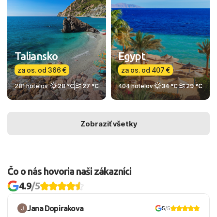
aby ste mali čo najmenej starostí a viac času na hru.
Taliansko
Egypt
za os. od 366 €
za os. od 407 €
281 hotelov
28 °C
27 °C
404 hotelov
34 °C
29 °C
Zobraziť všetky
Čo o nás hovoria naši zákazníci
4.9
/5
Jana Dopirakova
5
/5