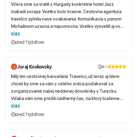
Včera sme sa vratili z Hurgady konkretne hotel Jazz
makadi soraya. Vsetko bolo krasne. Cestovna agentura
travelco splnila nase ocakavania. Komunikacia s panom
Michalinom uzasna a napomocna. Vsetko vysvetlil aj vo
viac
vecernych hodinach zaco sa ospravedlnujem. Hotel
krasny, cisty. Sluzby top. Strava, prostredie, more,
pred 1 týždňom
snorchlovanie. Dakujeme velmi pekne S pozdravom
Juraj Koskovsky
5
/5
Milý tím cestovnej kancelárie Travelco,už teraz aj Idem
chceli by sme sa vám z celého srdca poďakovať za
zorganizovanie našej nedávnej dovolenky v Turecku.
Vďaka vám sme prežili nádherný čas, na ktorý budeme
viac
ešte dlho s úsmevom spomínať. ​Všetko prebehlo
absolútne hladko – od prvotného výberu zájazdu, cez
pred 1 týždňom
ochotnú komunikáciu, až po samotný transfer a pobyt. ​
Ubytovaní sme boli v hoteli TUI Magic Life Jacaranda a
bola to trefa do čierneho! ​Čo nás dostalo najviac: ​Skvelé