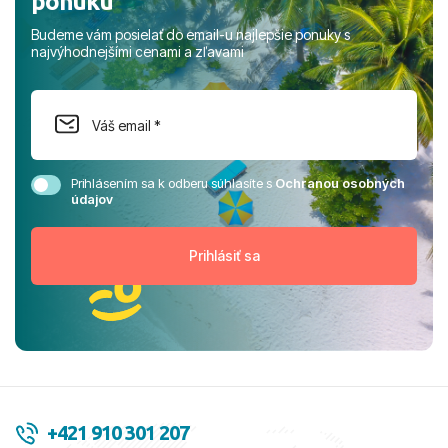
ponuku
Budeme vám posielať do email-u najlepšie ponuky s
najvýhodnejšími cenami a zľavami
Prihlásením sa k odberu súhlasíte s
Ochranou osobných
údajov
+421 910 301 207