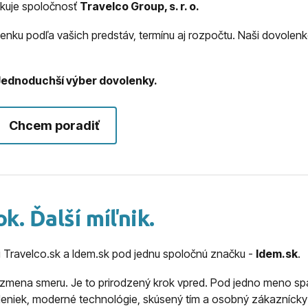
zkuje spoločnosť
Travelco Group, s. r. o.
u podľa vašich predstáv, termínu aj rozpočtu. Naši dovolenkov
Jednoduchší výber dovolenky.
Chcem poradiť
k. Ďalší míľnik.
i Travelco.sk a Idem.sk pod jednu spoločnú značku -
Idem.sk
.
ni zmena smeru. Je to prirodzený krok vpred. Pod jedno meno s
leniek, moderné technológie, skúsený tím a osobný zákaznícky 