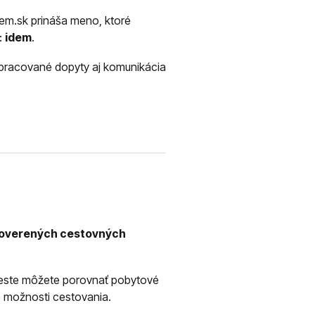
dem.sk prináša meno, ktoré
:
idem
.
ozpracované dopyty aj komunikácia
h overených cestovných
este môžete porovnať pobytové
ie možnosti cestovania.