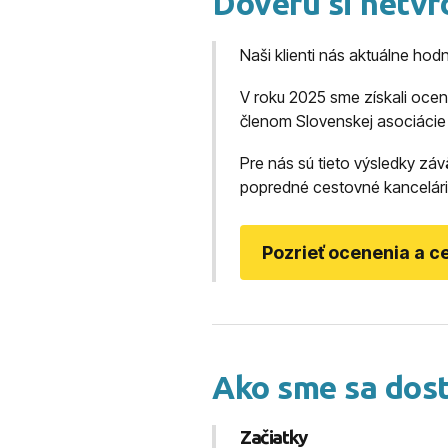
Dôveru si netvr
Naši klienti nás aktuálne hod
V roku 2025 sme získali oce
členom Slovenskej asociácie 
Pre nás sú tieto výsledky záv
popredné cestovné kancelári
Pozrieť ocenenia a ce
Ako sme sa dost
Začiatky