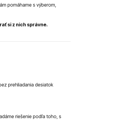
y vám pomáhame s výberom,
ať si z nich správne.
 bez prehliadania desiatok
adáme riešenie podľa toho, s