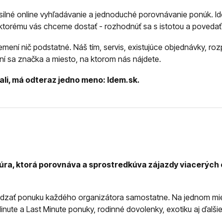
 silné online vyhľadávanie a jednoduché porovnávanie ponúk. I
 ktorému vás chceme dostať - rozhodnúť sa s istotou a povedať
nemení nič podstatné. Náš tím, servis, existujúce objednávky, r
ní sa značka a miesto, na ktorom nás nájdete.
ali, má odteraz jedno meno: Idem.sk.
túra, ktorá porovnáva a sprostredkúva zájazdy viacerýc
dzať ponuku každého organizátora samostatne. Na jednom mi
inute a Last Minute ponuky, rodinné dovolenky, exotiku aj ďalš