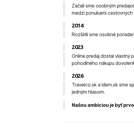
Začali sme osobným predajom 
medzi ponukami cestovných k
2014
Rozšírili sme osobné porade
2023
Online predaj dostal vlastný
pohodlného nákupu dovolenky
2026
Travelco.sk a Idem.sk sme spo
jedným hlasom.
Našou ambíciou je byť prvou