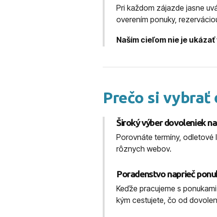
Pri každom zájazde jasne uv
overením ponuky, rezerváci
Naším cieľom nie je ukázať
Prečo si vybrať
Široký výber dovoleniek n
Porovnáte termíny, odletové l
rôznych webov.
Poradenstvo naprieč ponuk
Keďže pracujeme s ponukami v
kým cestujete, čo od dovole