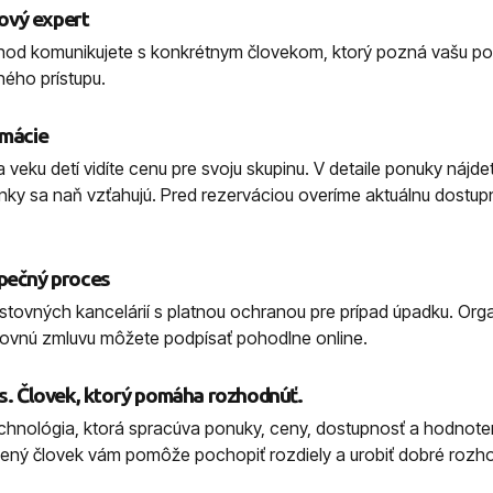
ový expert
hod komunikujete s konkrétnym človekom, ktorý pozná vašu p
ého prístupu.
rmácie
 veku detí vidíte cenu pre svoju skupinu. V detaile ponuky nájde
ky sa naň vzťahujú. Pred rezerváciou overíme aktuálnu dostup
zpečný proces
ovných kancelárií s platnou ochranou pre prípad úpadku. Organ
ovnú zmluvu môžete podpísať pohodlne online.
as. Človek, ktorý pomáha rozhodnúť.
echnológia, ktorá spracúva ponuky, ceny, dostupnosť a hodnote
ený človek vám pomôže pochopiť rozdiely a urobiť dobré rozho