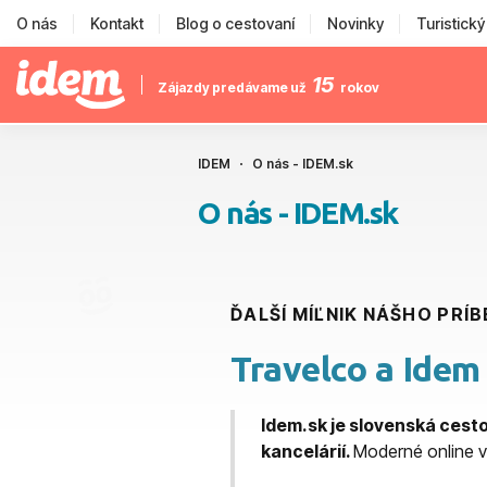
O nás
Kontakt
Blog o cestovaní
Novinky
Turistick
15
Zájazdy predávame už
rokov
IDEM
O nás - IDEM.sk
O nás - IDEM.sk
ĎALŠÍ MÍĽNIK NÁŠHO PRÍ
Travelco a Idem 
Idem.sk je slovenská ces
kancelárií.
Moderné online 