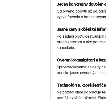
Jeden konkrétny dovolenk
Od prvého dopytu až po odc
vysvetľovania a bez anonymn
Jasné ceny a dôležité info
Po zadaní počtu cestujúcich a
organizátorom a aké podmien
kancelárie.
Overení organizátori a be
Sprostredkúvame zájazdy cest
ponuke jasne uvedený a cest
Technológia, ktorá šetrí č
Na pozadí Idem.sk pracuje t
pomôže zúžiť možnosti. Skús