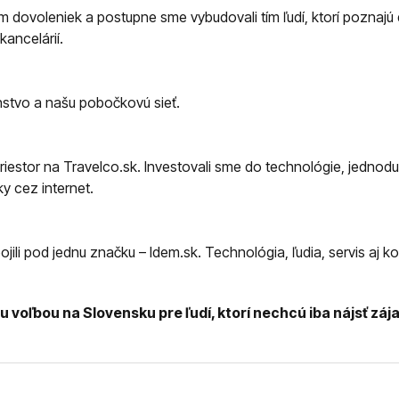
dovoleniek a postupne sme vybudovali tím ľudí, ktorí poznajú de
ancelárií.
nstvo a našu pobočkovú sieť.
 priestor na Travelco.sk. Investovali sme do technológie, jedn
 cez internet.
jili pod jednu značku – Idem.sk. Technológia, ľudia, servis aj 
 voľbou na Slovensku pre ľudí, ktorí nechcú iba nájsť zája