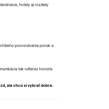
stinácie, hotely aj rozdiely
oduchšieho porovnávania ponúk a
komunikácia tak odteraz hovoria
zd, ale chcú si vybrať dobre.