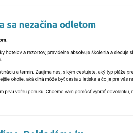
a sa nezačína odletom
om.
 hotelov a rezortov, pravidelne absolvuje školenia a sleduje s
í.
ináciu a termín. Zaujíma nás, s kým cestujete, aký typ pláže pref
nejšie okolie, aká dlhá môže byť cesta z letiska a čo je pre vás
ám prvú voľnú ponuku. Chceme vám pomôcť vybrať dovolenku, na