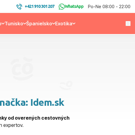
Po-Ne 08:00 - 22:00
+421 910 301 207
WhatsApp
o
Tunisko
Španielsko
Exotika
značka: Idem.sk
enky od overených cestovných
 expertov.