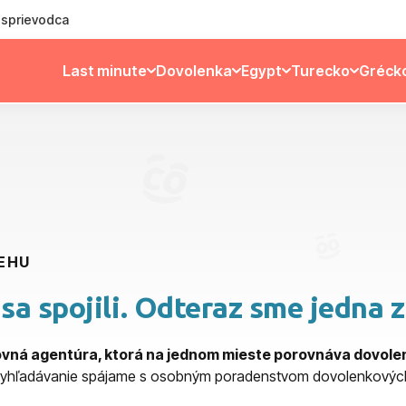
ý sprievodca
Last minute
Dovolenka
Egypt
Turecko
Gréck
BEHU
sa spojili. Odteraz sme jedna 
tovná agentúra, ktorá na jednom mieste porovnáva dovol
vyhľadávanie spájame s osobným poradenstvom dovolenkových