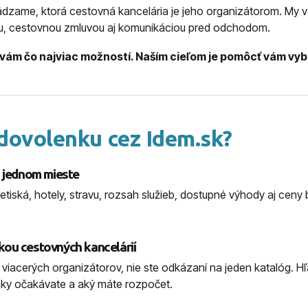
ádzame, ktorá cestovná kancelária je jeho organizátorom. M
ou, cestovnou zmluvou aj komunikáciou pred odchodom.
 vám čo najviac možností. Naším cieľom je pomôcť vám vybr
 dovolenku cez Idem.sk?
a jednom mieste
etiská, hotely, stravu, rozsah služieb, dostupné výhody aj ceny
ou cestovných kancelárií
iacerých organizátorov, nie ste odkázaní na jeden katalóg. Hľ
nky očakávate a aký máte rozpočet.