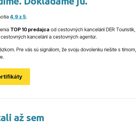
díme. Dokladáme ju.
notia
4,9 z 5
.
nenia
TOP 10 predajca
od cestovných kancelárií DER Touristik,
cestovných kancelárií a cestovných agentúr.
äzkom. Pre vás sú signálom, že svoju dovolenku riešite s tímom, 
e.
rtifikáty
ali až sem