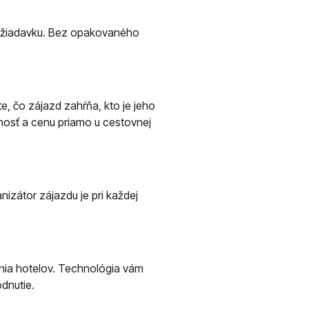
ožiadavku. Bez opakovaného
te, čo zájazd zahŕňa, kto je jeho
nosť a cenu priamo u cestovnej
izátor zájazdu je pri každej
nia hotelov. Technológia vám
dnutie.