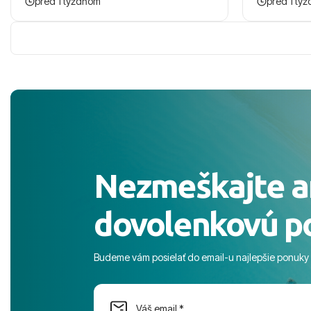
pred 1 týždňom
pred 1 tý
zaco sa ospravedlnujem. Hotel krasny,
ešte dlho s
cisty. Sluzby top. Strava, prostredie,
prebehlo ab
more, snorchlovanie. Dakujeme velmi
prvotného v
pekne S pozdravom
komunikáciu
pobyt. ​Ubyt
Magic Life J
čierneho! ​Č
služby a pe
ochotní a sta
Výborné, pe
Nezmeškajte a
celého dňa. 
prostredie,
dovolenkovú p
s pozvoľný
more. ​Prog
športové akt
Budeme vám posielať do email-u najlepšie ponuky
na moment n
dostatok pri
Cestovnú ka