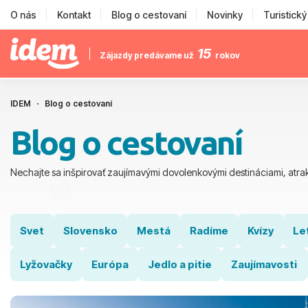
O nás
Kontakt
Blog o cestovaní
Novinky
Turistick
15
Zájazdy predávame už
rokov
IDEM
Blog o cestovaní
Blog o cestovaní
Nechajte sa inšpirovať zaujímavými dovolenkovými destináciami, atrak
Svet
Slovensko
Mestá
Radíme
Kvízy
Le
Lyžovačky
Európa
Jedlo a pitie
Zaujímavosti