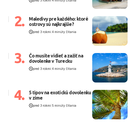
pred 3 rokmi
|
4 minúty čítania
2.
Maledivy pre každého: ktoré
ostrovy sú najkrajšie?
pred 3 rokmi
|
4 minúty čítania
3.
Čo musíte vidieť a zažiť na
dovolenke v Turecku
pred 3 rokmi
|
4 minúty čítania
4.
5 tipov na exotickú dovolenku
v zime
pred 3 rokmi
|
5 minúty čítania