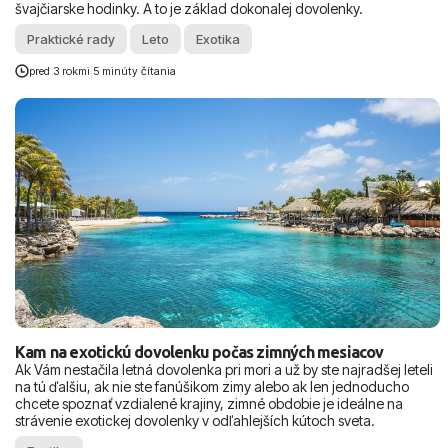
švajčiarske hodinky. A to je základ dokonalej dovolenky.
Praktické rady
Leto
Exotika
pred 3 rokmi
|
5 minúty čítania
Kam na exotickú dovolenku počas zimných mesiacov
Ak Vám nestačila letná dovolenka pri mori a už by ste najradšej leteli
na tú ďalšiu, ak nie ste fanúšikom zimy alebo ak len jednoducho
chcete spoznať vzdialené krajiny, zimné obdobie je ideálne na
strávenie exotickej dovolenky v odľahlejších kútoch sveta.