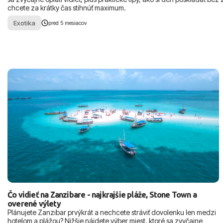
chcete za krátky čas stihnúť maximum.
Exotika
pred 5 mesiacov
Čo vidieť na Zanzibare - najkrajšie pláže, Stone Town a
overené výlety
Plánujete Zanzibar prvýkrát a nechcete stráviť dovolenku len medzi
hotelom a plážou? Nižšie nájdete výber miest, ktoré sa zvyčajne