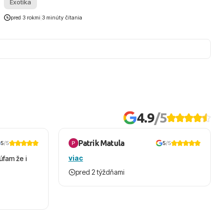
Exotika
pred 3 rokmi
|
3 minúty čítania
4.9
/5
Patrik Matula
5
/5
5
/5
viac
úfam že i
pred 2 týždňami