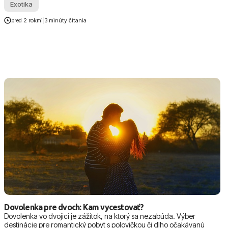
Exotika
pred 2 rokmi
|
3 minúty čítania
Dovolenka pre dvoch: Kam vycestovať?
Dovolenka vo dvojici je zážitok, na ktorý sa nezabúda. Výber
destinácie pre romantický pobyt s polovičkou či dlho očakávanú