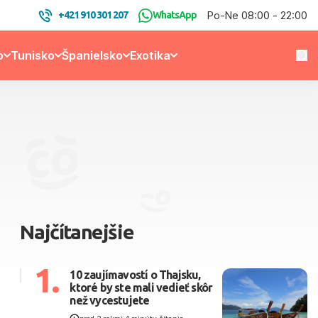
Po-Ne 08:00 - 22:00
+421 910 301 207
WhatsApp
o
Tunisko
Španielsko
Exotika
Najčítanejšie
1.
10 zaujímavostí o Thajsku,
ktoré by ste mali vedieť skôr
než vycestujete