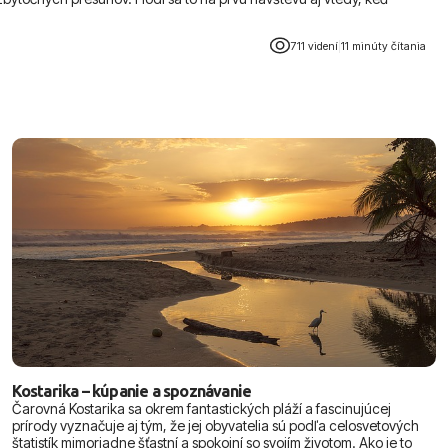
711 videní
|
11 minúty čítania
Kostarika – kúpanie a spoznávanie
Čarovná Kostarika sa okrem fantastických pláží a fascinujúcej
prírody vyznačuje aj tým, že jej obyvatelia sú podľa celosvetových
štatistík mimoriadne šťastní a spokojní so svojím životom. Ako je to