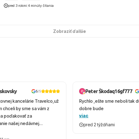
pred 3 rokmi
|
4 minúty čítania
Zobraziť ďalšie
oskovsky
Peter Škodaq16gf777
5
/5
tovnej kancelárie Travelco,už
Rychlo ,ešte sme neboli tak d
em chceli by sme sa vám z
dobre bude
viac
ca poďakovať za
nie našej nedávnej
pred 2 týždňami
v Turecku. Vďaka vám sme
herný čas, na ktorý budeme