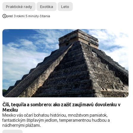
Praktické rady
Exotika
Leto
pred 3 rokmi
|
5 minúty čítania
Čili, tequila a sombrero: ako zažiť zaujímavú dovolenku v
Mexiku
Mexiko vás očarí bohatou históriou, množstvom pamiatok,
fantastickým štipľavým jedlom, temperamentnou hudbou a
nádhernými plážami.