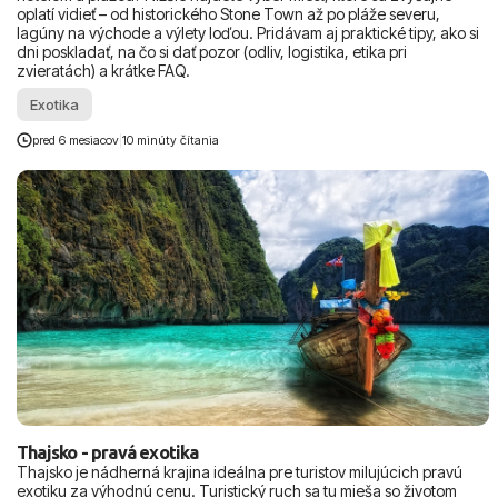
oplatí vidieť – od historického Stone Town až po pláže severu,
lagúny na východe a výlety loďou. Pridávam aj praktické tipy, ako si
dni poskladať, na čo si dať pozor (odliv, logistika, etika pri
zvieratách) a krátke FAQ.
Exotika
pred 6 mesiacov
|
10 minúty čítania
Thajsko - pravá exotika
Thajsko je nádherná krajina ideálna pre turistov milujúcich pravú
exotiku za výhodnú cenu. Turistický ruch sa tu mieša so životom