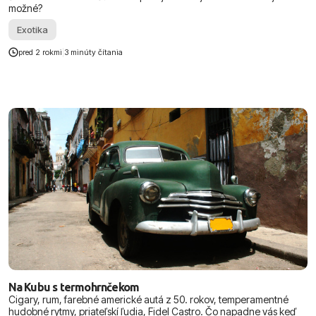
možné?
Exotika
pred 2 rokmi
|
3 minúty čítania
Na Kubu s termohrnčekom
Cigary, rum, farebné americké autá z 50. rokov, temperamentné
hudobné rytmy, priateľskí ľudia, Fidel Castro. Čo napadne vás keď