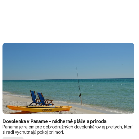
Dovolenka v Paname – nádherné pláže a príroda
Panama je rajom pre dobrodružných dovolenkárov aj pre tých, ktorí
si radi vychutnajú pokoj pri mori.