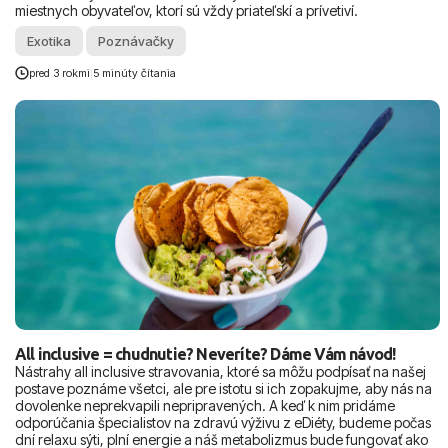
miestnych obyvateľov, ktorí sú vždy priateľskí a prívetiví.
Exotika
Poznávačky
pred 3 rokmi
|
5 minúty čítania
All inclusive = chudnutie? Neveríte? Dáme Vám návod!
Nástrahy all inclusive stravovania, ktoré sa môžu podpísať na našej
postave poznáme všetci, ale pre istotu si ich zopakujme, aby nás na
dovolenke neprekvapili nepripravených. A keď k nim pridáme
odporúčania špecialistov na zdravú výživu z eDiéty, budeme počas
dní relaxu sýti, plní energie a náš metabolizmus bude fungovať ako