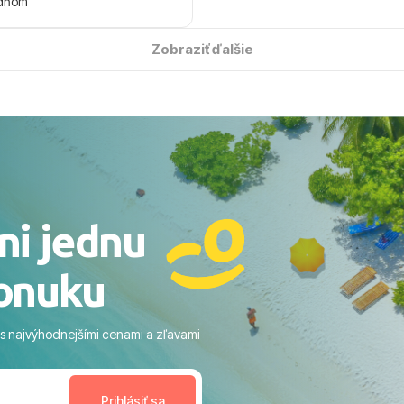
ždňom
 úsmevom spomínať. ​Všetko
solútne hladko – od
Zobraziť ďalšie
ýberu zájazdu, cez ochotnú
, až po samotný transfer a
ovaní sme boli v hoteli TUI
acaranda a bola to trefa do
o nás dostalo najviac: ​Skvelé
rsonál: Vždy usmievaví,
rostliví ľudia. ​Gastro zážitok:
stré a čerstvé jedlo počas
ni jednu
​Areál a pláž: Nádherné, čisté
 veľa zelene a udržiavaná pláž
onuku
m vstupom do mora a teple
ram: Skvelé animácie a
ivity, pri ktorých sa človek ani
 s najvýhodnejšími cenami a zľavami
enudil, no zároveň bol
estoru na dokonalý relax. ​
nceláriu Travelco aj hotel TUI