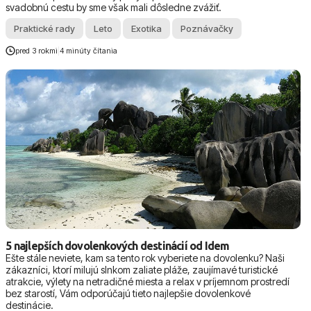
svadobnú cestu by sme však mali dôsledne zvážiť.
Praktické rady
Leto
Exotika
Poznávačky
pred 3 rokmi
|
4 minúty čítania
5 najlepších dovolenkových destinácií od Idem
Ešte stále neviete, kam sa tento rok vyberiete na dovolenku? Naši
zákazníci, ktorí milujú slnkom zaliate pláže, zaujímavé turistické
atrakcie, výlety na netradičné miesta a relax v príjemnom prostredí
bez starostí, Vám odporúčajú tieto najlepšie dovolenkové
destinácie.