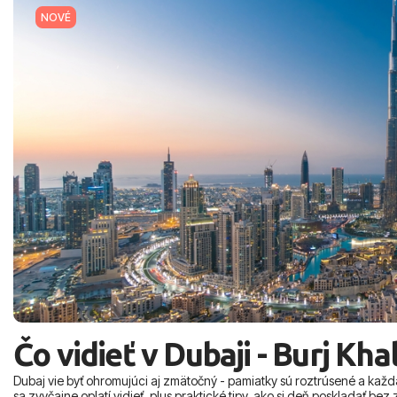
NOVÉ
Čo vidieť v Dubaji - Burj Kha
Dubaj vie byť ohromujúci aj zmätočný - pamiatky sú roztrúsené a každá 
sa zvyčajne oplatí vidieť, plus praktické tipy, ako si deň poskladať be