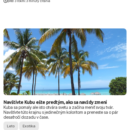
pred 3 rokmi
|
3 minúty čítania
Navštívte Kubu ešte predtým, ako sa navždy zmení
Kuba sa pomaly ale isto otvára svetu a začína meniť svoju tvár.
Navštívte túto krajinu s jedinečným koloritom a preneste sa o pár
desaťročí dozadu v čase.
Leto
Exotika