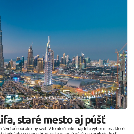
lifa, staré mesto aj púšť
štvrť pôsobí ako iný svet. V tomto článku nájdete výber miest, ktoré
z zbytočných presunov. Hodí sa to na prvú návštevu aj vtedy, keď