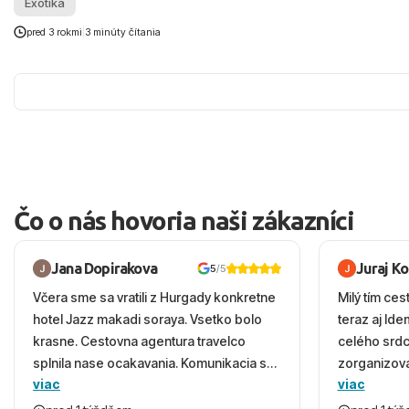
Exotika
pred 3 rokmi
|
3 minúty čítania
Čo o nás hovoria naši zákazníci
Jana Dopirakova
Juraj K
5
/5
Včera sme sa vratili z Hurgady konkretne
Milý tím ces
hotel Jazz makadi soraya. Vsetko bolo
teraz aj Id
krasne. Cestovna agentura travelco
celého srd
splnila nase ocakavania. Komunikacia s
zorganizova
viac
viac
panom Michalinom uzasna a napomocna.
dovolenky 
Vsetko vysvetlil aj vo vecernych hodinach
prežili nád