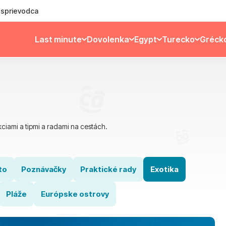
ý sprievodca
Last minute
Dovolenka
Egypt
Turecko
Gréck
ciami a tipmi a radami na cestách.
to
Poznávačky
Praktické rady
Exotika
Pláže
Európske ostrovy