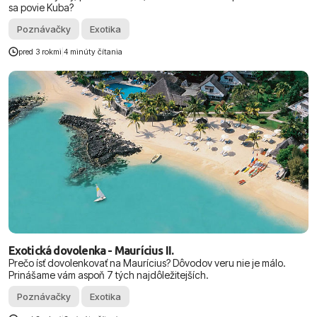
sa povie Kuba?
Poznávačky
Exotika
pred 3 rokmi
|
4 minúty čítania
Exotická dovolenka - Maurícius II.
Prečo ísť dovolenkovať na Maurícius? Dôvodov veru nie je málo.
Prinášame vám aspoň 7 tých najdôležitejších.
Poznávačky
Exotika