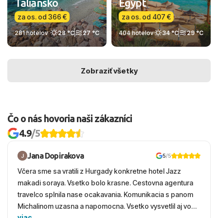
Taliansko
Egypt
za os. od 366 €
za os. od 407 €
281 hotelov
28 °C
27 °C
404 hotelov
34 °C
29 °C
Zobraziť všetky
Čo o nás hovoria naši zákazníci
4.9
/5
Jana Dopirakova
5
/5
Včera sme sa vratili z Hurgady konkretne hotel Jazz
makadi soraya. Vsetko bolo krasne. Cestovna agentura
travelco splnila nase ocakavania. Komunikacia s panom
Michalinom uzasna a napomocna. Vsetko vysvetlil aj vo
viac
vecernych hodinach zaco sa ospravedlnujem. Hotel