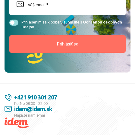
Prihlásením sa k odberu súhlasíte s
Ochranou osobných
údajov
+421 910 301 207
Po-Ne 08:00 - 22:00
idem@idem.sk
Napíšte nám email