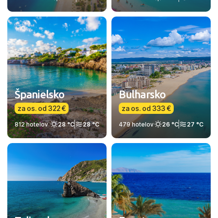
Španielsko
Bulharsko
za os. od 322 €
za os. od 333 €
812 hotelov
28 °C
28 °C
479 hotelov
26 °C
27 °C