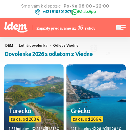
Sme vám k dispozícii
Po-Ne 08:00 - 22:00
+421 910 301 207
WhatsApp
|
15
Zájazdy predávame už
rokov
IDEM
Letná dovolenka
Odlet z Viedne
Dovolenka 2026 s odletom z Viedne
Turecko
Grécko
za os. od 263 €
za os. od 269 €
1151 hotelov
31 °C
31 °C
1411 hotelov
28 °C
26 °C