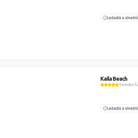
Ležadlá a slnečn
Kaila Beach
Turecko
Tu
Ležadlá a slnečn