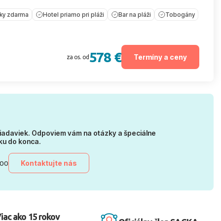
íky zdarma
Hotel priamo pri pláži
Bar na pláži
Tobogány
578 €
Termíny a ceny
za os. od
iadaviek. Odpoviem vám na otázky a špeciálne
ku do konca.
Kontaktujte nás
:00
iac ako 15 rokov