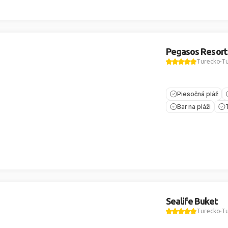
Pegasos Resort
Turecko
Tu
Piesočná pláž
Bar na pláži
Sealife Buket
Turecko
Tu