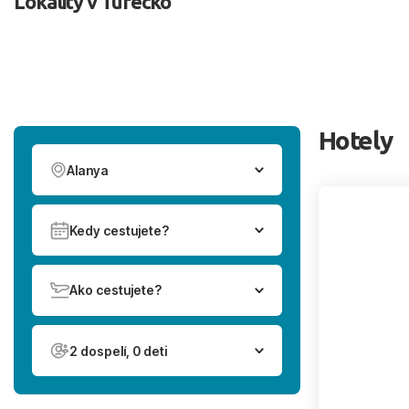
Lokality v Turecko
Hotely
Alanya
Kedy cestujete?
Ako cestujete?
2 dospelí, 0 deti