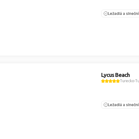
Ležadlá a slnečn
Lycus Beach
Turecko
Tu
Ležadlá a slnečn