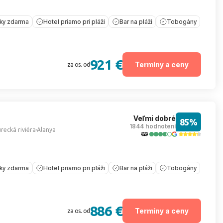
íky zdarma
Hotel priamo pri pláži
Bar na pláži
Tobogány
921 €
Termíny a ceny
za os. od
Veľmi dobré
85%
1844 hodnotení
recká riviéra
Alanya
íky zdarma
Hotel priamo pri pláži
Bar na pláži
Tobogány
886 €
Termíny a ceny
za os. od