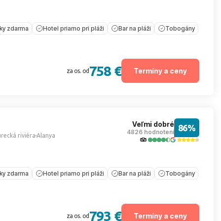
íky zdarma
Hotel priamo pri pláži
Bar na pláži
Tobogány
758 €
Termíny a ceny
za os. od
Veľmi dobré
86%
4826 hodnotení
recká riviéra
Alanya
íky zdarma
Hotel priamo pri pláži
Bar na pláži
Tobogány
793 €
Termíny a ceny
za os. od