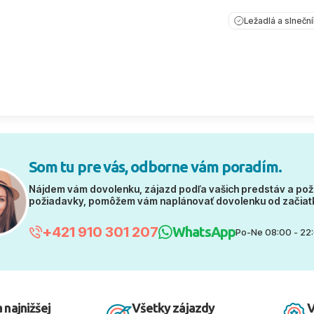
Ležadlá a slnečn
Som tu pre vás, odborne vám poradím.
Nájdem vám dovolenku, zájazd podľa vašich predstáv a pož
požiadavky, pomôžem vám naplánovať dovolenku od začiat
+421 910 301 207
WhatsApp
Po-Ne 08:00 - 22
 najnižšej
Všetky zájazdy
V