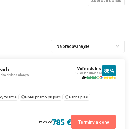
Zobraziť ďalšie
Veľmi dobré
each
86%
1268 hodnotení
cká riviéra
Alanya
íky zdarma
Hotel priamo pri pláži
Bar na pláži
785 €
Termíny a ceny
za os. od