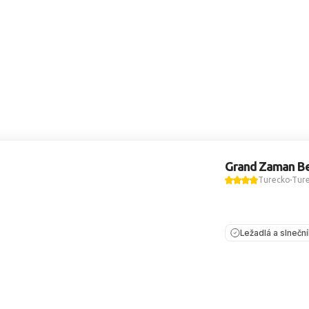
Grand Zaman B
Turecko
Ture
Ležadlá a slnečn