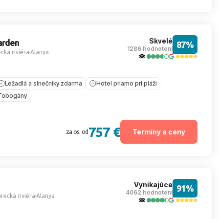
Skvelé
arden
87%
1286 hodnotení
cká riviéra
Alanya
Ležadlá a slnečníky zdarma
Hotel priamo pri pláži
Tobogány
757 €
Termíny a ceny
za os. od
Vynikajúce
91%
4062 hodnotení
recká riviéra
Alanya