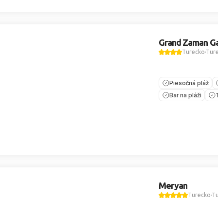
Grand Zaman G
Turecko
Ture
Piesočná pláž
Bar na pláži
Meryan
Turecko
Tu