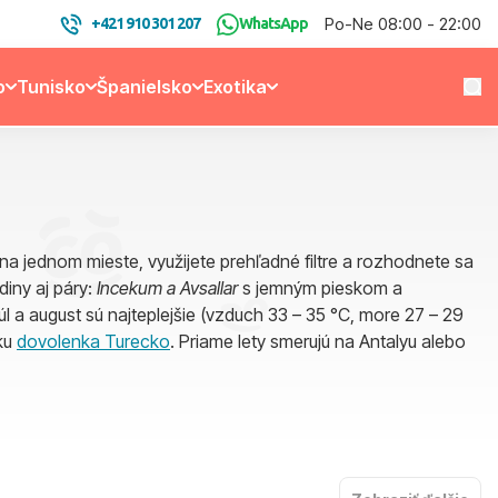
Po-Ne 08:00 - 22:00
+421 910 301 207
WhatsApp
o
Tunisko
Španielsko
Exotika
a jednom mieste, využijete prehľadné filtre a rozhodnete sa
diny aj páry:
Incekum a Avsallar
s jemným pieskom a
 júl a august sú najteplejšie (vzduch 33 – 35 °C, more 27 – 29
nku
dovolenka Turecko
. Priame lety smerujú na Antalyu alebo