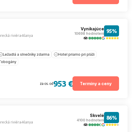
Vynikajúce
95%
10698 hodnotení
recká riviéra
Alanya
Ležadlá a slnečníky zdarma
Hotel priamo pri pláži
Tobogány
953 €
Termíny a ceny
za os. od
Skvelé
86%
4100 hodnotení
recká riviéra
Alanya