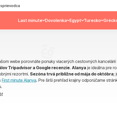
ý sprievodca
Last minute
Dovolenka
Egypt
Turecko
Gréck
našom webe porovnáte ponuky viacerých cestovných kancelárií n
álov Tripadvisor a Google recenzie
.
Alanya
je ideálna pre ro
obrými rezortmi.
Sezóna trvá približne od mája do októbra
;
s
First minute Alanya
. Pre širší prehľad krajiny odporúčame strá
u.
šť