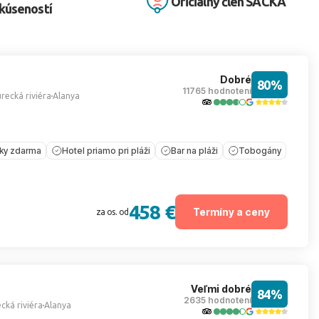
Oficiálny člen SACKA
kúseností
Dobré
80%
11765 hodnotení
recká riviéra
Alanya
íky zdarma
Hotel priamo pri pláži
Bar na pláži
Tobogány
458 €
Termíny a ceny
za os. od
Veľmi dobré
84%
2635 hodnotení
cká riviéra
Alanya