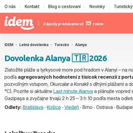
O nás
Kontakt
Blog o cestovaní
Novinky
Turistick
15
Zájazdy predávame už
rokov
IDEM
Letná dovolenka
Turecko
Alanya
Dovolenka Alanya 🇹🇷 2026
Zlatožlté pláže a tyrkysové more pod hradom v Alanyi – na 
podľa
agregovaných hodnotení z tisícok recenzií z port
pozvoľným vstupom,
Okurcalar a Konakli
s dlhými plážami a d
°C). Pozrite si aktuálne
Last minute Alanya
a plánujte vopred 
Gazipaşa a zvyčajne trvajú 2 h 25 – 3 h 10 podľa mesta odlet
Odlety:
Bratislava
·
Košice
·
Viedeň
· Brno · Ostrava · Budape