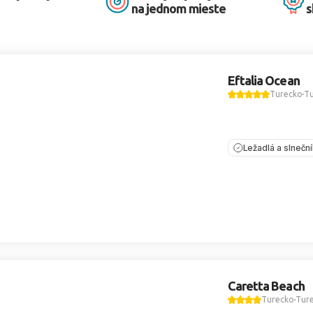
na jednom mieste
s
Eftalia Ocean
Turecko
Tu
Ležadlá a slnečn
Caretta Beach
Turecko
Ture