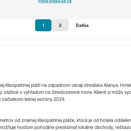
Popis hotela od CK
1
2
Ďalšia
Kleopatrinej pláži na západnom okraji strediska Alanya. Hotel, 
zážitok s výhľadom na Stredozemné more. Klienti si môžu vych
 začiatkom letnej sezóny 2024.
metrov od známej Kleopatrinej pláže, ktorá je od hotela odde
 umožňuje hosťom pohodlne preskúmať lokálne obchody, reštauráci