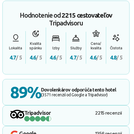
Hodnotenie od
2215 cestovateľov
Tripadvisoru
Kvalita
Cena/
Lokalita
spánku
Izby
Služby
kvalita
Čistota
4.7
/ 5
4.6
/ 5
4.6
/ 5
4.7
/ 5
4.6
/ 5
4.8
/ 5
89%
Dovolenkárov odporúča tento hotel
(3571 recenzií od Google a Tripadvisor)
Tripadvisor
2215 recenzií
Google
1356 recenzií