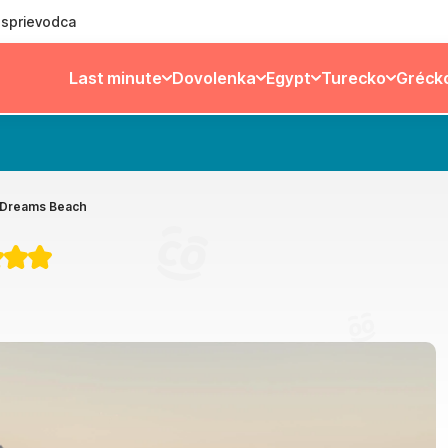
ý sprievodca
Last minute
Dovolenka
Egypt
Turecko
Gréck
 Dreams Beach