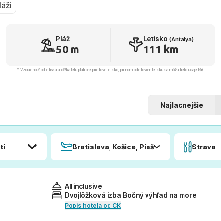
láži
Pláž
Letisko
(Antalya)
50 m
111 km
* Vzdialenosť od letiska aj dľžka letu platí pre príletové letisko, pri inom odletovom letisku sa môžu tieto údaje líšiť.
Najlacnejšie
ti
Bratislava, Košice, Piešťany, Poprad
Strava
All inclusive
Dvojlôžková izba Bočný výhľad na more
Popis hotela od CK