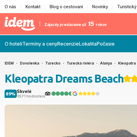
O nás
Kontakt
Blog o cestovaní
Novinky
Turistick
15
Zájazdy predávame už
rokov
O hoteli
Termíny a ceny
Recenzie
Lokalita
Počasie
IDEM
Dovolenka
Turecko
Turecká riviéra
Alanya
Kleopatra
Kleopatra Dreams Beach
Skvelé
89%
3571 hodnotení