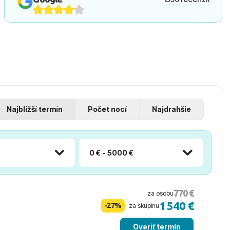
Najbližší termín
Počet nocí
Najdrahšie
0 € - 5000 €
770 €
za osobu
1 540 €
-27%
za skupinu
Overiť termín