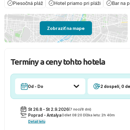
Piesočná pláž
Hotel priamo pri pláži
Bar na p
Zobraziť na mape
Termíny a ceny tohto hotela
Od - Do
2 dospelí, 0 de
St 26.8 - St 2.9.2026
(7 nocí/8 dní)
Poprad - Antalya
Odlet 08:20 Dĺžka letu: 2h 40m
Detail letu