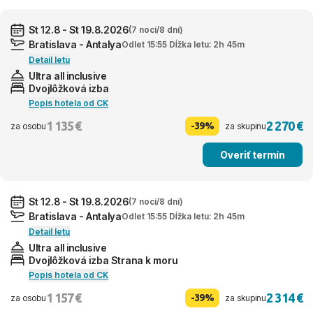
St 12.8 - St 19.8.2026
(7 nocí/8 dní)
Bratislava - Antalya
Odlet 15:55 Dĺžka letu: 2h 45m
Detail letu
Ultra all inclusive
Dvojlôžková izba
Popis hotela od CK
1 135 €
2 270 €
-39%
za osobu
za skupinu
Overiť termín
St 12.8 - St 19.8.2026
(7 nocí/8 dní)
Bratislava - Antalya
Odlet 15:55 Dĺžka letu: 2h 45m
Detail letu
Ultra all inclusive
Dvojlôžková izba Strana k moru
Popis hotela od CK
1 157 €
2 314 €
-39%
za osobu
za skupinu