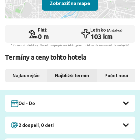
Zobraziť na mape
Pláž
Letisko
(Antalya)
0 m
103 km
* Vzdialenosť od letiska aj dľžka letu platí pre príletové letisko, pri inom odletovom letisku sa môžu tieto údaje líšiť.
Termíny a ceny tohto hotela
Najlacnejšie
Najbližší termín
Počet nocí
Od - Do
2 dospelí, 0 deti