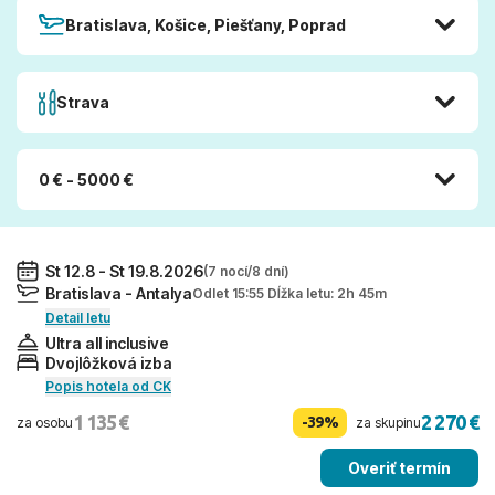
Bratislava, Košice, Piešťany, Poprad
Strava
0 € - 5000 €
St 12.8 - St 19.8.2026
(7 nocí/8 dní)
Bratislava - Antalya
Odlet 15:55 Dĺžka letu: 2h 45m
Detail letu
Ultra all inclusive
Dvojlôžková izba
Popis hotela od CK
1 135 €
2 270 €
-39%
za osobu
za skupinu
Overiť termín