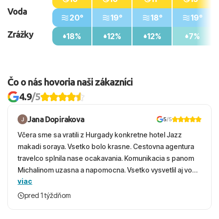
Voda
20°
19°
18°
19°
Zrážky
18%
12%
12%
7%
Čo o nás hovoria naši zákazníci
4.9
/5
Jana Dopirakova
5
/5
Včera sme sa vratili z Hurgady konkretne hotel Jazz
makadi soraya. Vsetko bolo krasne. Cestovna agentura
travelco splnila nase ocakavania. Komunikacia s panom
Michalinom uzasna a napomocna. Vsetko vysvetlil aj vo
viac
vecernych hodinach zaco sa ospravedlnujem. Hotel
krasny, cisty. Sluzby top. Strava, prostredie, more,
pred 1 týždňom
snorchlovanie. Dakujeme velmi pekne S pozdravom