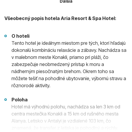
Ďalšia
Všeobecný popis hotela Aria Resort & Spa Hotel:
O hoteli
Tento hotel je ideálnym miestom pre tých, ktorí hľadajú
dokonalú kombináciu relaxácie a zábavy. Nachádza sa
v malebnom meste Konakli, priamo pri pláži, čo
zabezpečuje neobmedzený prístup k moru a
nádherným piesočnatým brehom. Okrem toho sa
môžete tešiť na pohodlné ubytovanie, výbornú stravu a
rôznorodé aktivity.
Poloha
Hotel má výhodnú polohu, nachádza sa len 3 km od
centra mestečka Konakli a 15 km od rušného mesta
Alanya. Letisko v Antalyi je vzdialené 103 km, čo
znamená, že transfer z letiska je pohodlný a rýchly.