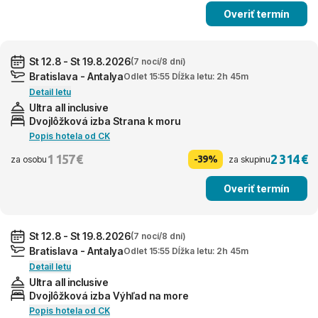
Overiť termín
St 12.8 - St 19.8.2026
(7 nocí/8 dní)
Bratislava - Antalya
Odlet 15:55 Dĺžka letu: 2h 45m
Detail letu
Ultra all inclusive
Dvojlôžková izba Strana k moru
Popis hotela od CK
1 157 €
2 314 €
-39%
za osobu
za skupinu
Overiť termín
St 12.8 - St 19.8.2026
(7 nocí/8 dní)
Bratislava - Antalya
Odlet 15:55 Dĺžka letu: 2h 45m
Detail letu
Ultra all inclusive
Dvojlôžková izba Výhľad na more
Popis hotela od CK