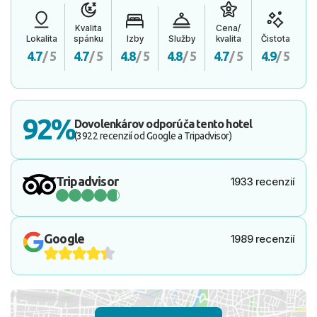
Kvalita
Cena/
Lokalita
spánku
Izby
Služby
kvalita
Čistota
4.7
/ 5
4.7
/ 5
4.8
/ 5
4.8
/ 5
4.7
/ 5
4.9
/ 5
92%
Dovolenkárov odporúča tento hotel
(3922 recenzií od Google a Tripadvisor)
Tripadvisor
1933 recenzií
Google
1989 recenzií