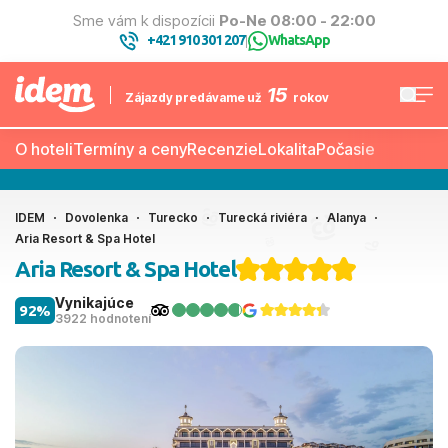
Sme vám k dispozícii
Po-Ne 08:00 - 22:00
+421 910 301 207
WhatsApp
|
15
Zájazdy predávame už
rokov
O hoteli
Termíny a ceny
Recenzie
Lokalita
Počasie
IDEM
Dovolenka
Turecko
Turecká riviéra
Alanya
Aria Resort & Spa Hotel
Aria Resort & Spa Hotel
Vynikajúce
92%
3922 hodnotení