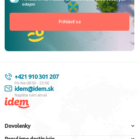
údajov
+421 910 301 207
Po-Ne 08:00 - 22:00
idem@idem.sk
Napíšte nám email
Dovolenky
Populárne destinácie