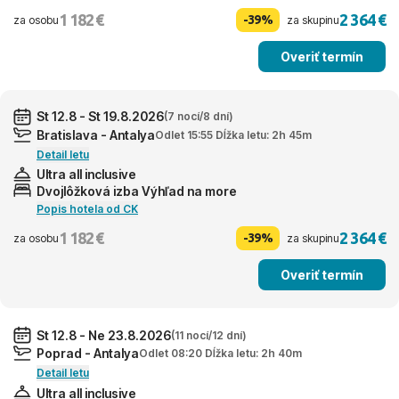
1 182 €
2 364 €
-39%
za osobu
za skupinu
Overiť termín
St 12.8 - St 19.8.2026
(7 nocí/8 dní)
Bratislava - Antalya
Odlet 15:55 Dĺžka letu: 2h 45m
Detail letu
Ultra all inclusive
Dvojlôžková izba Výhľad na more
Popis hotela od CK
1 182 €
2 364 €
-39%
za osobu
za skupinu
Overiť termín
St 12.8 - Ne 23.8.2026
(11 nocí/12 dní)
Poprad - Antalya
Odlet 08:20 Dĺžka letu: 2h 40m
Detail letu
Ultra all inclusive