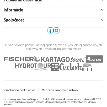
Informácie
Spoločnosť
U nás nájdete ponuku od najlepších Slovenských, ale aj zahraničných
cestovných kancelárií na jednom mieste
Všeobecné podmienky
|
Ochrana osobných údajov
Cestovná agentúra Travelco Group, s. r. o., (ďalej len CA) sprostredkováva v súlade so zákonom 281/2001
Z. z. predaj zájazdov cestovných kancelárii (ďalej len CK) a iných služieb cestovného ruchu (ďalej len
zájazdy).