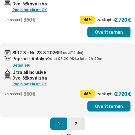
Dvojlôžková izba
Popis hotela od CK
1 360 €
2 720 €
-46%
za osobu
za skupinu
Overiť termín
St 12.8 - Ne 23.8.2026
(11 nocí/12 dní)
Poprad - Antalya
Odlet 08:20 Dĺžka letu: 2h 40m
Detail letu
Ultra all inclusive
Dvojlôžková izba
Popis hotela od CK
1 360 €
2 720 €
-46%
za osobu
za skupinu
Overiť termín
1
2