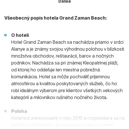
Ďalšia
Všeobecný popis hotela Grand Zaman Beach:
O hoteli
Hotel Grand Zaman Beach sa nachádza priamo v srdci
Alanye a je známy svojou výhodnou polohou v blízkosti
množstva obchodov, reštaurácií, barov a nočných
podnikov. Nachádza sa pri známej Kleopatrinej pláži,
od ktorej ho oddeľuje len miestna pobrežná
komunikácia. Hotel sa môže pochváliť príjemnou
atmosférou a kvalitou poskytovaných služieb, čo ho
robí ideálnym výberom pre klientov všetkých vekových
kategórií a milovníkov rušného nočného života.
Poloha
Hotel bol zrenovovaný v roku 2010 a rozprestiera sa na
šesich poschodiach. Je situovaný priamo v centre