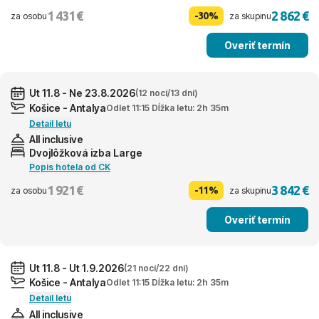
1 431 €
2 862 €
-30%
za osobu
za skupinu
Overiť termín
Ut 11.8 - Ne 23.8.2026
(12 nocí/13 dní)
Košice - Antalya
Odlet 11:15 Dĺžka letu: 2h 35m
Detail letu
All inclusive
Dvojlôžková izba Large
Popis hotela od CK
1 921 €
3 842 €
-11%
za osobu
za skupinu
Overiť termín
Ut 11.8 - Ut 1.9.2026
(21 nocí/22 dní)
Košice - Antalya
Odlet 11:15 Dĺžka letu: 2h 35m
Detail letu
All inclusive