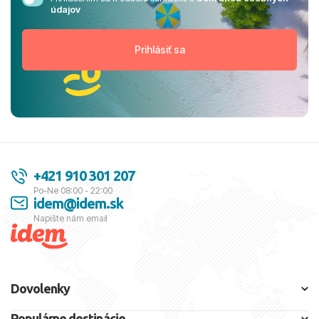
údajov
+421 910 301 207
Po-Ne 08:00 - 22:00
idem@idem.sk
Napíšte nám email
Dovolenky
Populárne destinácie