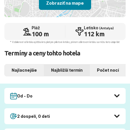
Zobraziť na mape
Pláž
Letisko
(Antalya)
100 m
112 km
* Vzdialenosť od letiska aj dľžka letu platí pre príletové letisko, pri inom odletovom letisku sa môžu tieto údaje líšiť.
Termíny a ceny tohto hotela
Najlacnejšie
Najbližší termín
Počet nocí
Od - Do
2 dospelí, 0 deti