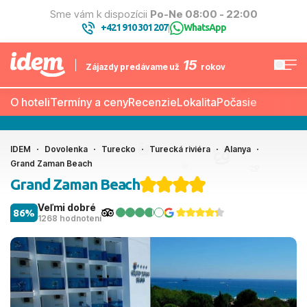
Sme vám k dispozícii
Po-Ne 08:00 - 22:00
+421 910 301 207
WhatsApp
|
15
Zájazdy predávame už
rokov
O hoteli
Termíny a ceny
Recenzie
Lokalita
Počasie
IDEM
Dovolenka
Turecko
Turecká riviéra
Alanya
Grand Zaman Beach
Grand Zaman Beach
Veľmi dobré
86%
1268 hodnotení