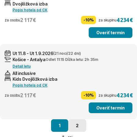
Dvojlôžková izba
Popis hotela od CK
2 117 €
4 234 €
-10%
za osobu
za skupinu
Overiť termín
Ut 11.8 - Ut 1.9.2026
(21 nocí/22 dní)
Košice - Antalya
Odlet 11:15 Dĺžka letu: 2h 35m
Detail letu
All inclusive
Kids Dvojlôžková izba
Popis hotela od CK
2 117 €
4 234 €
-10%
za osobu
za skupinu
Overiť termín
1
2