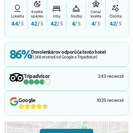
Kvalita
Cena/
Lokalita
spánku
Izby
Služby
kvalita
Čistota
4.4
/ 5
4.2
/ 5
4.2
/ 5
4
/ 5
4
/ 5
4.2
/ 5
86%
Dovolenkárov odporúča tento hotel
(1268 recenzií od Google a Tripadvisor)
Tripadvisor
243 recenzií
Google
1025 recenzií