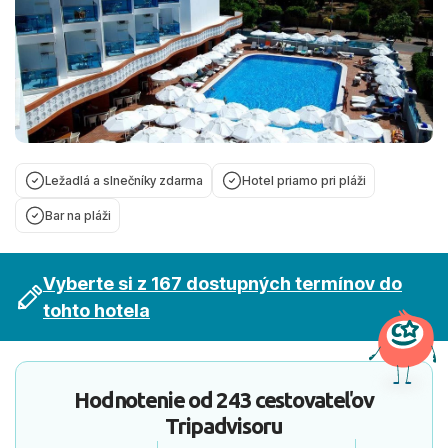
Ležadlá a slnečníky zdarma
Hotel priamo pri pláži
Bar na pláži
Vyberte si z 167 dostupných termínov do
tohto hotela
Hodnotenie od
243 cestovateľov
Tripadvisoru