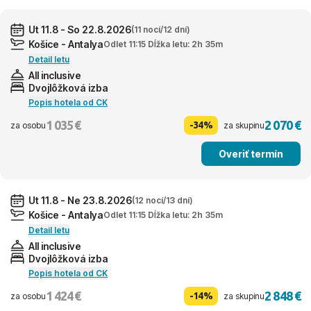
Ut 11.8 - So 22.8.2026
(11 nocí/12 dní)
Košice - Antalya
Odlet 11:15 Dĺžka letu: 2h 35m
Detail letu
All inclusive
Dvojlôžková izba
Popis hotela od CK
1 035 €
2 070 €
-34%
za osobu
za skupinu
Overiť termín
Ut 11.8 - Ne 23.8.2026
(12 nocí/13 dní)
Košice - Antalya
Odlet 11:15 Dĺžka letu: 2h 35m
Detail letu
All inclusive
Dvojlôžková izba
Popis hotela od CK
1 424 €
2 848 €
-14%
za osobu
za skupinu