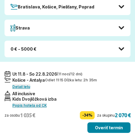
Bratislava, Košice, Piešťany, Poprad
Strava
0 € - 5000 €
Ut 11.8 - So 22.8.2026
(11 nocí/12 dní)
Košice - Antalya
Odlet 11:15 Dĺžka letu: 2h 35m
Detail letu
All inclusive
Kids Dvojlôžková izba
Popis hotela od CK
1 035 €
2 070 €
-34%
za osobu
za skupinu
Overiť termín