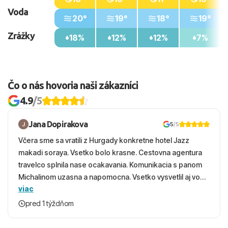
Voda
20°
19°
18°
19°
Zrážky
18%
12%
12%
7%
Čo o nás hovoria naši zákazníci
4.9
/5
Jana Dopirakova
5
/5
Včera sme sa vratili z Hurgady konkretne hotel Jazz
makadi soraya. Vsetko bolo krasne. Cestovna agentura
travelco splnila nase ocakavania. Komunikacia s panom
Michalinom uzasna a napomocna. Vsetko vysvetlil aj vo
viac
vecernych hodinach zaco sa ospravedlnujem. Hotel
krasny, cisty. Sluzby top. Strava, prostredie, more,
pred 1 týždňom
snorchlovanie. Dakujeme velmi pekne S pozdravom