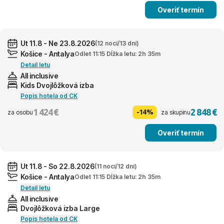
Overiť termín
Ut 11.8 - Ne 23.8.2026
(12 nocí/13 dní)
Košice - Antalya
Odlet 11:15 Dĺžka letu: 2h 35m
Detail letu
All inclusive
Kids Dvojlôžková izba
Popis hotela od CK
1 424 €
2 848 €
-14%
za osobu
za skupinu
Overiť termín
Ut 11.8 - So 22.8.2026
(11 nocí/12 dní)
Košice - Antalya
Odlet 11:15 Dĺžka letu: 2h 35m
Detail letu
All inclusive
Dvojlôžková izba Large
Popis hotela od CK