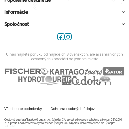
Informácie
Spoločnosť
U nás nájdete ponuku od najlepších Slovenských, ale aj zahraničných
cestovných kancelárií na jednom mieste
Všeobecné podmienky
|
Ochrana osobných údajov
Cestovná agentúra Travelco Group, s. r. o., (ďalej len CA) sprostredkováva v súlade so zákonom 281/2001
Z. z. predaj zájazdov cestovných kancelárii (ďalej len CK) a iných služieb cestovného ruchu (ďalej len
zájazdy).