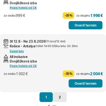
Dvojlôžková izba
Popis hotela od CK
999 €
1 998 €
-35%
za osobu
za skupinu
Overiť termín
St 12.8 - Ne 23.8.2026
(11 nocí/12 dní)
Košice - Antalya
Odlet 14:00 Dĺžka letu: 2h 35m
Detail letu
All inclusive
Dvojlôžková izba
Popis hotela od CK
1 002 €
2 004 €
-35%
za osobu
za skupinu
Overiť termín
1
2