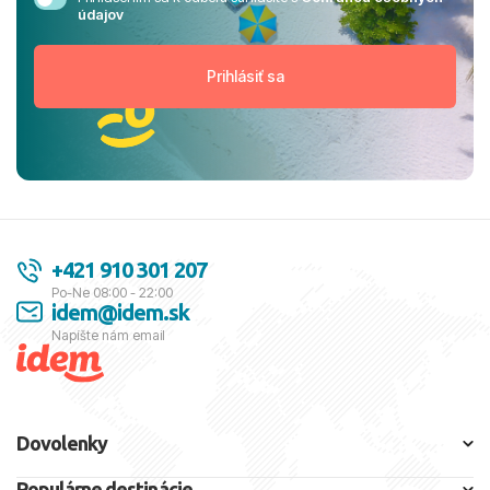
údajov
+421 910 301 207
Po-Ne 08:00 - 22:00
idem@idem.sk
Napíšte nám email
Dovolenky
Populárne destinácie