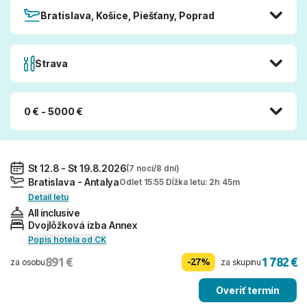
Bratislava, Košice, Piešťany, Poprad
Strava
0 € - 5000 €
St 12.8 - St 19.8.2026
(7 nocí/8 dní)
Bratislava - Antalya
Odlet 15:55 Dĺžka letu: 2h 45m
Detail letu
All inclusive
Dvojlôžková izba Annex
Popis hotela od CK
891 €
1 782 €
-27%
za osobu
za skupinu
Overiť termín