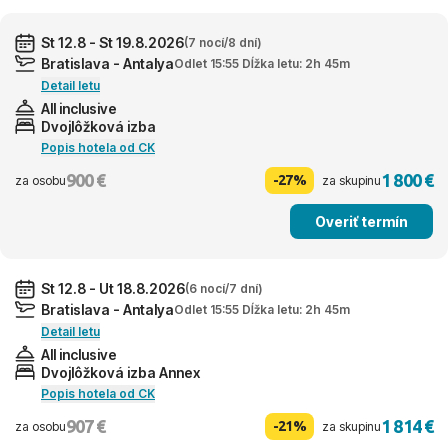
St 12.8 - St 19.8.2026
(7 nocí/8 dní)
Bratislava - Antalya
Odlet 15:55 Dĺžka letu: 2h 45m
Detail letu
All inclusive
Dvojlôžková izba
Popis hotela od CK
900 €
1 800 €
-27%
za osobu
za skupinu
Overiť termín
St 12.8 - Ut 18.8.2026
(6 nocí/7 dní)
Bratislava - Antalya
Odlet 15:55 Dĺžka letu: 2h 45m
Detail letu
All inclusive
Dvojlôžková izba Annex
Popis hotela od CK
907 €
1 814 €
-21%
za osobu
za skupinu