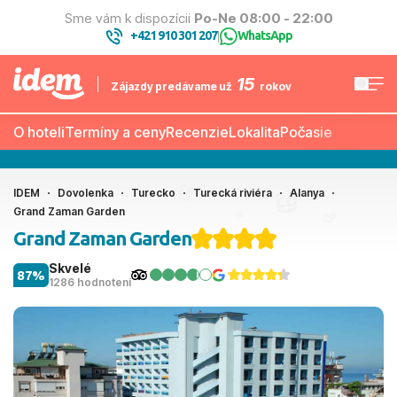
Sme vám k dispozícii
Po-Ne 08:00 - 22:00
+421 910 301 207
WhatsApp
|
15
Zájazdy predávame už
rokov
O hoteli
Termíny a ceny
Recenzie
Lokalita
Počasie
IDEM
Dovolenka
Turecko
Turecká riviéra
Alanya
Grand Zaman Garden
Grand Zaman Garden
Skvelé
87%
1286 hodnotení