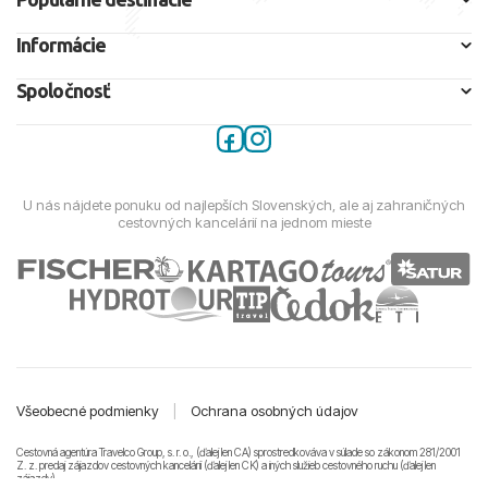
Informácie
Spoločnosť
U nás nájdete ponuku od najlepších Slovenských, ale aj zahraničných
cestovných kancelárií na jednom mieste
Všeobecné podmienky
|
Ochrana osobných údajov
Cestovná agentúra Travelco Group, s. r. o., (ďalej len CA) sprostredkováva v súlade so zákonom 281/2001
Z. z. predaj zájazdov cestovných kancelárii (ďalej len CK) a iných služieb cestovného ruchu (ďalej len
zájazdy).