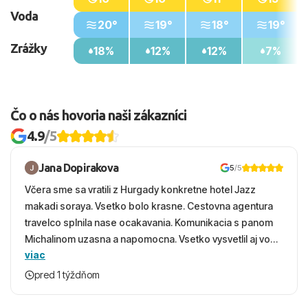
Voda
20°
19°
18°
19°
Zrážky
18%
12%
12%
7%
Čo o nás hovoria naši zákazníci
4.9
/5
Jana Dopirakova
5
/5
Včera sme sa vratili z Hurgady konkretne hotel Jazz
makadi soraya. Vsetko bolo krasne. Cestovna agentura
travelco splnila nase ocakavania. Komunikacia s panom
Michalinom uzasna a napomocna. Vsetko vysvetlil aj vo
viac
vecernych hodinach zaco sa ospravedlnujem. Hotel
krasny, cisty. Sluzby top. Strava, prostredie, more,
pred 1 týždňom
snorchlovanie. Dakujeme velmi pekne S pozdravom