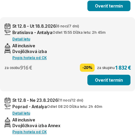
Overiť termín
St 12.8 - Ut 18.8.2026
(6 nocí/7 dní)
Bratislava - Antalya
Odlet 15:55 Dĺžka letu: 2h 45m
Detail letu
All inclusive
Dvojlôžková izba
Popis hotela od CK
916 €
1 832 €
-20%
za osobu
za skupinu
Overiť termín
St 12.8 - Ne 23.8.2026
(11 nocí/12 dní)
Poprad - Antalya
Odlet 08:20 Dĺžka letu: 2h 40m
Detail letu
All inclusive
Dvojlôžková izba Annex
Popis hotela od CK