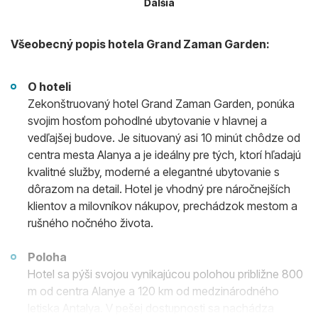
Ďalšia
Všeobecný popis hotela Grand Zaman Garden:
O hoteli
Zekonštruovaný hotel Grand Zaman Garden, ponúka
svojim hosťom pohodlné ubytovanie v hlavnej a
vedľajšej budove. Je situovaný asi 10 minút chôdze od
centra mesta Alanya a je ideálny pre tých, ktorí hľadajú
kvalitné služby, moderné a elegantné ubytovanie s
dôrazom na detail. Hotel je vhodný pre náročnejších
klientov a milovníkov nákupov, prechádzok mestom a
rušného nočného života.
Poloha
Hotel sa pýši svojou vynikajúcou polohou približne 800
m od centra Alanye a 120 km od medzinárodného
letiska Antalya. V pešej dostupnosti sa nachádza