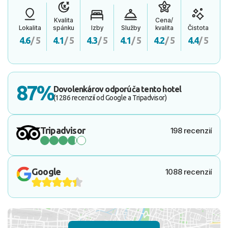
Kvalita
Cena/
Lokalita
spánku
Izby
Služby
kvalita
Čistota
4.6
/ 5
4.1
/ 5
4.3
/ 5
4.1
/ 5
4.2
/ 5
4.4
/ 5
87%
Dovolenkárov odporúča tento hotel
(1286 recenzií od Google a Tripadvisor)
Tripadvisor
198 recenzií
Google
1088 recenzií