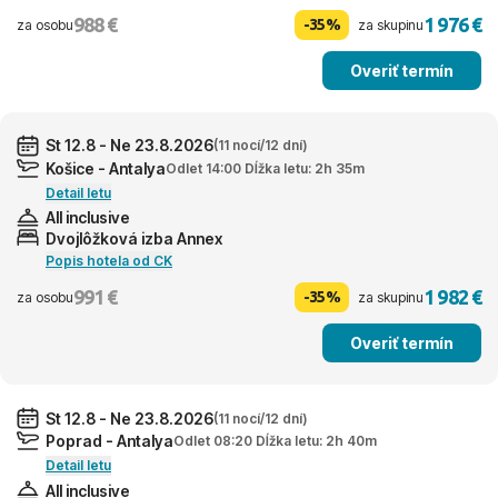
988 €
1 976 €
-35%
za osobu
za skupinu
Overiť termín
St 12.8 - Ne 23.8.2026
(11 nocí/12 dní)
Košice - Antalya
Odlet 14:00 Dĺžka letu: 2h 35m
Detail letu
All inclusive
Dvojlôžková izba Annex
Popis hotela od CK
991 €
1 982 €
-35%
za osobu
za skupinu
Overiť termín
St 12.8 - Ne 23.8.2026
(11 nocí/12 dní)
Poprad - Antalya
Odlet 08:20 Dĺžka letu: 2h 40m
Detail letu
All inclusive