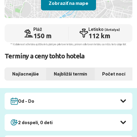
Zobraziť na mape
Pláž
Letisko
(Antalya)
150 m
112 km
* Vzdialenosť od letiska aj dľžka letu platí pre príletové letisko, pri inom odletovom letisku sa môžu tieto údaje líšiť.
Termíny a ceny tohto hotela
Najlacnejšie
Najbližší termín
Počet nocí
Od - Do
2 dospelí, 0 deti