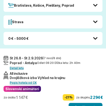
Bratislava, Košice, Piešťany, Poprad
Strava
0 € - 5000 €
St 26.8 - St 2.9.2026
(7 nocí/8 dní)
Poprad - Antalya
Odlet 08:20 Dĺžka letu: 2h 40m
Detail letu
All inclusive
Dvojlôžková izba Výhľad na krajinu
Popis hotela od CK
Slovenskí animátori
1 147 €
2 294 €
-21%
za osobu
za skupinu