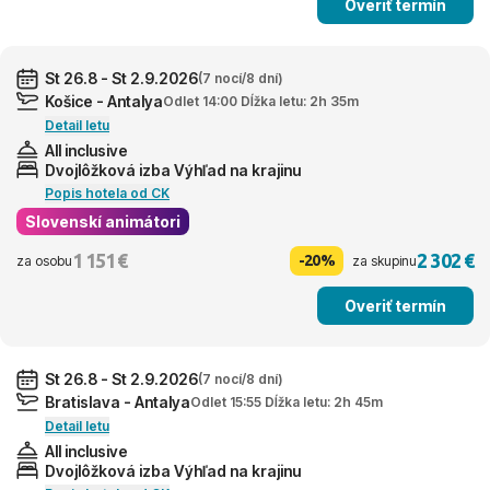
Overiť termín
St 26.8 - St 2.9.2026
(7 nocí/8 dní)
Košice - Antalya
Odlet 14:00 Dĺžka letu: 2h 35m
Detail letu
All inclusive
Dvojlôžková izba Výhľad na krajinu
Popis hotela od CK
Slovenskí animátori
1 151 €
2 302 €
-20%
za osobu
za skupinu
Overiť termín
St 26.8 - St 2.9.2026
(7 nocí/8 dní)
Bratislava - Antalya
Odlet 15:55 Dĺžka letu: 2h 45m
Detail letu
All inclusive
Dvojlôžková izba Výhľad na krajinu