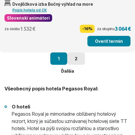
Dvojlôžková izba Bočný výhľad na more
Popis hotela od CK
Slovenskí animátori
1 532 €
3 064 €
-16%
za osobu
za skupinu
Overiť termín
1
2
Ďalšia
Všeobecný popis hotela Pegasos Royal:
O hoteli
Pegasos Royal je mimoriadne obľúbený hotelový
rezort, ktorý je súčasťou uznávanej hotelovej siete TT
hotels. Hotel sa pýši svojou rozľahlou a starostlivo