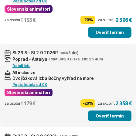
Popis hotela od CK
Slovenskí animátori
1 153 €
2 306 €
-20%
za osobu
za skupinu
Overiť termín
St 26.8 - St 2.9.2026
(7 nocí/8 dní)
Poprad - Antalya
Odlet 08:20 Dĺžka letu: 2h 40m
Detail letu
All inclusive
Dvojlôžková izba Bočný výhľad na more
Popis hotela od CK
Slovenskí animátori
1 179 €
2 358 €
-20%
za osobu
za skupinu
Overiť termín