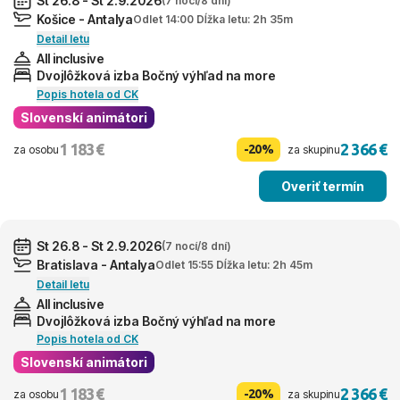
St 26.8 - St 2.9.2026
(7 nocí/8 dní)
Košice - Antalya
Odlet 14:00 Dĺžka letu: 2h 35m
Detail letu
All inclusive
Dvojlôžková izba Bočný výhľad na more
Popis hotela od CK
Slovenskí animátori
1 183 €
2 366 €
-20%
za osobu
za skupinu
Overiť termín
St 26.8 - St 2.9.2026
(7 nocí/8 dní)
Bratislava - Antalya
Odlet 15:55 Dĺžka letu: 2h 45m
Detail letu
All inclusive
Dvojlôžková izba Bočný výhľad na more
Popis hotela od CK
Slovenskí animátori
1 183 €
2 366 €
-20%
za osobu
za skupinu