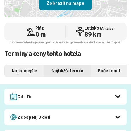
Zobraziť na mape
Pláž
Letisko
(Antalya)
0 m
89 km
* Vzdialenosť od letiska aj dľžka letu platí pre príletové letisko, pri inom odletovom letisku sa môžu tieto údaje líšiť.
Termíny a ceny tohto hotela
Najlacnejšie
Najbližší termín
Počet nocí
Od - Do
2 dospelí, 0 deti