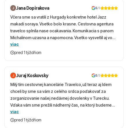
Jana Dopirakova
5
/5
Včera sme sa vratili z Hurgady konkretne hotel Jazz
makadi soraya. Vsetko bolo krasne. Cestovna agentura
travelco splnila nase ocakavania. Komunikacia s panom
Michalinom uzasna a napomocna. Vsetko vysvetlil aj vo
viac
vecernych hodinach zaco sa ospravedlnujem. Hotel
krasny, cisty. Sluzby top. Strava, prostredie, more,
pred 1 týždňom
snorchlovanie. Dakujeme velmi pekne S pozdravom
Juraj Koskovsky
5
/5
Milý tím cestovnej kancelárie Travelco,už teraz aj Idem
chceli by sme sa vám z celého srdca poďakovať za
zorganizovanie našej nedávnej dovolenky v Turecku.
Vďaka vám sme prežili nádherný čas, na ktorý budeme
viac
ešte dlho s úsmevom spomínať. ​Všetko prebehlo
absolútne hladko – od prvotného výberu zájazdu, cez
pred 1 týždňom
ochotnú komunikáciu, až po samotný transfer a pobyt. ​