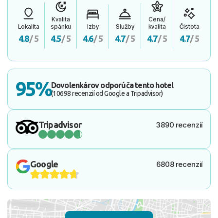
Kvalita
Cena/
Lokalita
spánku
Izby
Služby
kvalita
Čistota
4.8
/ 5
4.5
/ 5
4.6
/ 5
4.7
/ 5
4.7
/ 5
4.7
/ 5
95%
Dovolenkárov odporúča tento hotel
(10698 recenzií od Google a Tripadvisor)
Tripadvisor
3890 recenzií
Google
6808 recenzií