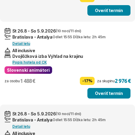
Overiť termín
St 26.8 - So 5.9.2026
(10 nocí/11 dní)
Bratislava - Antalya
Odlet 15:55 Dĺžka letu: 2h 45m
Detail letu
All inclusive
Dvojlôžková izba Výhľad na krajinu
Popis hotela od CK
Slovenskí animátori
1 488 €
2 976 €
-17%
za osobu
za skupinu
Overiť termín
St 26.8 - So 5.9.2026
(10 nocí/11 dní)
Bratislava - Antalya
Odlet 15:55 Dĺžka letu: 2h 45m
Detail letu
All inclusive