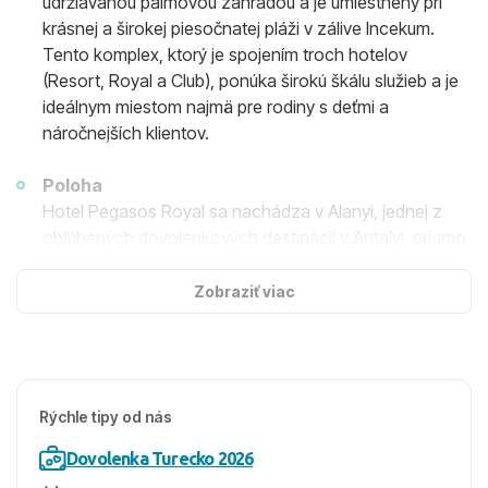
udržiavanou palmovou záhradou a je umiestnený pri
krásnej a širokej piesočnatej pláži v zálive Incekum.
Tento komplex, ktorý je spojením troch hotelov
(Resort, Royal a Club), ponúka širokú škálu služieb a je
ideálnym miestom najmä pre rodiny s deťmi a
náročnejších klientov.
Poloha
Hotel Pegasos Royal sa nachádza v Alanyi, jednej z
obľúbených dovolenkových destinácií v Antalyi, priamo
v Incekum Bay, ktorá má jednu z najkrajších pláží v
regióne. Centrum Alanye je prístupné miestnymi
Zobraziť viac
minibusmi, tzv. dolmušmi alebo taxíkom, čo umožňuje
ľahký prístup k mestským atrakciám a nákupným
možnostiam.
Rýchle tipy od nás
Ubytovanie
V hoteli Pegasos Royal sa môžu hostia ubytovať v
Dovolenka Turecko 2026
dvojlôžkových izbách s bočným výhľadom na more,