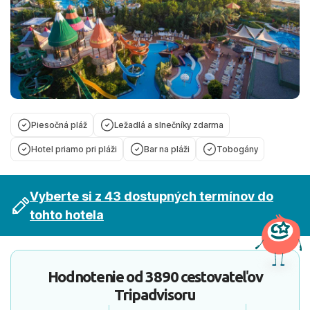
Piesočná pláž
Ležadlá a slnečníky zdarma
Hotel priamo pri pláži
Bar na pláži
Tobogány
Vyberte si z 43 dostupných termínov do
tohto hotela
Hodnotenie od
3890 cestovateľov
Tripadvisoru