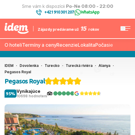
Sme vám k dispozícii
Po-Ne 08:00 - 22:00
+421 910 301 207
WhatsApp
|
15
Zájazdy predávame už
rokov
O hoteli
Termíny a ceny
Recenzie
Lokalita
Počasie
IDEM
Dovolenka
Turecko
Turecká riviéra
Alanya
Pegasos Royal
Pegasos Royal
Vynikajúce
95%
10698 hodnotení