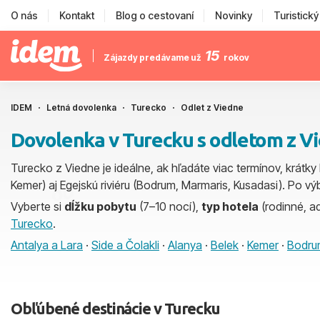
O nás
Kontakt
Blog o cestovaní
Novinky
Turistick
15
Zájazdy predávame už
rokov
IDEM
Letná dovolenka
Turecko
Odlet z Viedne
Dovolenka v Turecku s odletom z V
Turecko z Viedne je ideálne, ak hľadáte viac termínov, krátky l
Kemer) aj Egejskú riviéru (Bodrum, Marmaris, Kusadasi). Po 
Vyberte si
dĺžku pobytu
(7–10 nocí),
typ hotela
(rodinné, ad
Turecko
.
Antalya a Lara
·
Side a Čolakli
·
Alanya
·
Belek
·
Kemer
·
Bodru
Obľúbené destinácie v Turecku