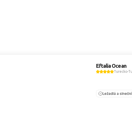
Eftalia Ocean
Turecko
Tu
Ležadlá a slnečn