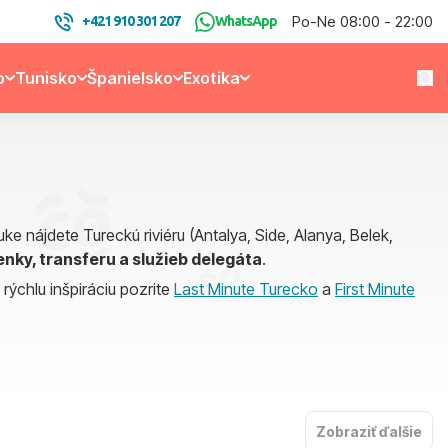
Po-Ne 08:00 - 22:00
+421 910 301 207
WhatsApp
o
Tunisko
Španielsko
Exotika
uke nájdete Tureckú riviéru (Antalya, Side, Alanya, Belek,
nky, transferu a služieb delegáta
.
re rýchlu inšpiráciu pozrite
Last Minute Turecko
a
First Minute
Zobraziť ďalšie