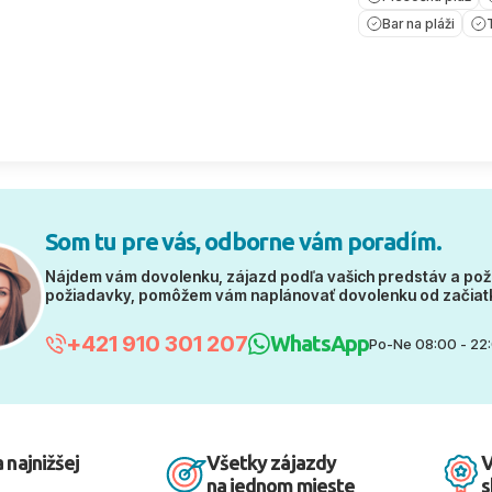
Bar na pláži
Som tu pre vás, odborne vám poradím.
Nájdem vám dovolenku, zájazd podľa vašich predstáv a pož
požiadavky, pomôžem vám naplánovať dovolenku od začiat
+421 910 301 207
WhatsApp
Po-Ne 08:00 - 22
 najnižšej
Všetky zájazdy
V
na jednom mieste
s