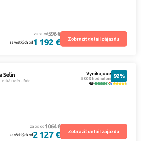
596 €
za os. od
Zobraziť detail zájazdu
1 192 €
za všetkých od
Vynikajúce
 Selin
92%
5803 hodnotení
recká riviéra
Side
1 064 €
za os. od
Zobraziť detail zájazdu
2 127 €
za všetkých od