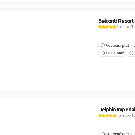
Belconti Resort
Turecko
Tu
Piesočná pláž
Bar na pláži
Delphin Imperia
Turecko
Tu
Piesočná pláž