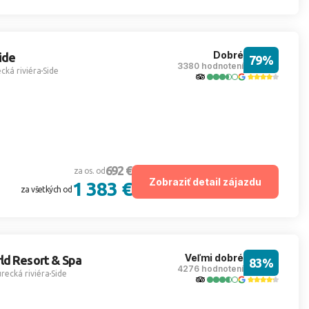
Dobré
ide
79%
3380 hodnotení
cká riviéra
Side
692 €
za os. od
Zobraziť detail zájazdu
1 383 €
za všetkých od
Veľmi dobré
ld Resort & Spa
83%
4276 hodnotení
recká riviéra
Side