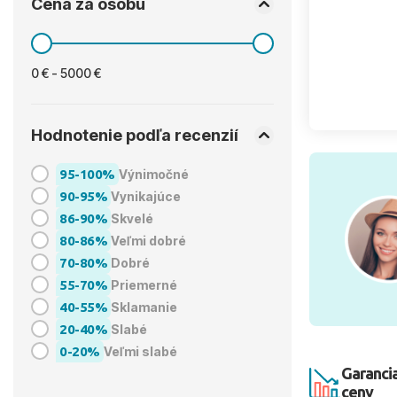
Cena za osobu
0 € - 5000 €
Hodnotenie podľa recenzií
95-100%
Výnimočné
90-95%
Vynikajúce
86-90%
Skvelé
80-86%
Veľmi dobré
70-80%
Dobré
55-70%
Priemerné
40-55%
Sklamanie
20-40%
Slabé
0-20%
Veľmi slabé
Garancia
ceny