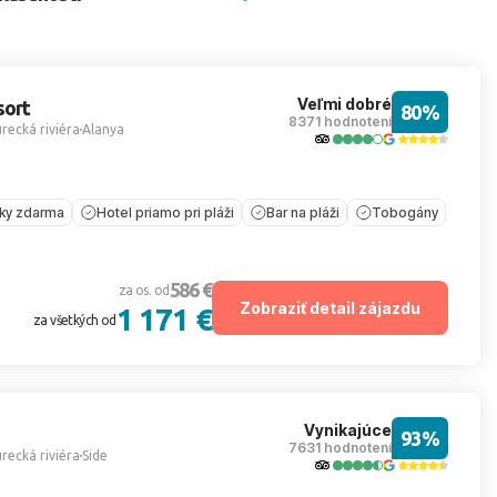
Veľmi dobré
sort
80%
8371 hodnotení
recká riviéra
Alanya
íky zdarma
Hotel priamo pri pláži
Bar na pláži
Tobogány
586 €
za os. od
Zobraziť detail zájazdu
1 171 €
za všetkých od
Vynikajúce
93%
7631 hodnotení
recká riviéra
Side