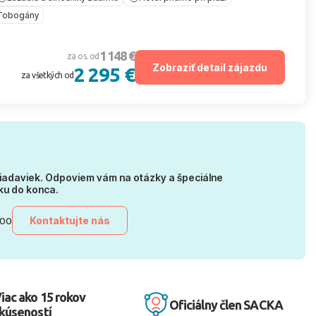
Tobogány
1 148 €
za os. od
Zobraziť detail zájazdu
2 295 €
za všetkých od
iadaviek. Odpoviem vám na otázky a špeciálne
ku do konca.
Kontaktujte nás
:00
iac ako 15 rokov
Oficiálny člen SACKA
kúseností