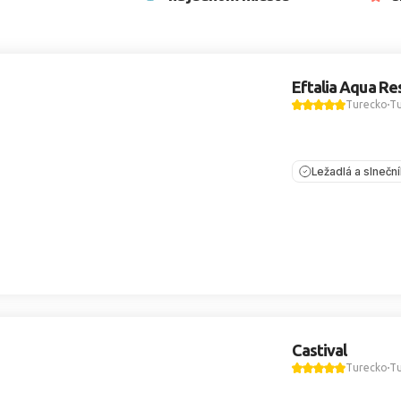
Eftalia Aqua Re
Turecko
Tu
Ležadlá a slnečn
Castival
Turecko
Tu