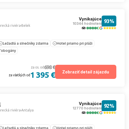
Vynikajúce
93%
10344 hodnotení
recká riviéra
Belek
Ležadlá a slnečníky zdarma
Hotel priamo pri pláži
Tobogány
698 €
za os. od
Zobraziť detail zájazdu
1 395 €
za všetkých od
Vynikajúce
l
92%
12770 hodnotení
recká riviéra
Antalya
Ležadlá a slnečníky zdarma
Hotel priamo pri pláži