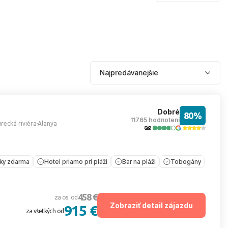
Dobré
80%
11765 hodnotení
recká riviéra
Alanya
íky zdarma
Hotel priamo pri pláži
Bar na pláži
Tobogány
458 €
za os. od
Zobraziť detail zájazdu
915 €
za všetkých od