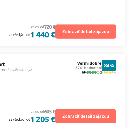
720 €
za os. od
Zobraziť detail zájazdu
1 440 €
za všetkých od
Veľmi dobré
rt
84%
5741 hodnotení
recká riviéra
Alanya
605 €
za os. od
Zobraziť detail zájazdu
1 205 €
za všetkých od