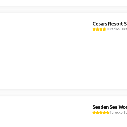
Cesars Resort S
Turecko
Ture
Seaden Sea Wor
Turecko
Tu