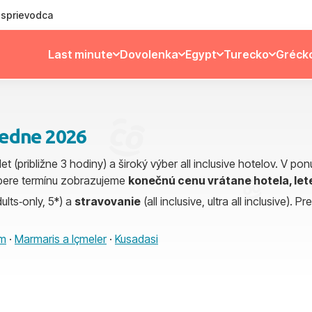
ý sprievodca
Last minute
Dovolenka
Egypt
Turecko
Gréck
iedne 2026
et (približne 3 hodiny) a široký výber all inclusive hotelov. V pon
výbere termínu zobrazujeme
konečnú cenu vrátane hotela, lete
ults‑only, 5*) a
stravovanie
(all inclusive, ultra all inclusive). P
m
·
Marmaris a Içmeler
·
Kusadasi