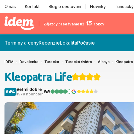
O nás
Kontakt
Blog o cestovaní
Novinky
Turistick
15
Zájazdy predávame už
rokov
Termíny a ceny
Recenzie
Lokalita
Počasie
IDEM
Dovolenka
Turecko
Turecká riviéra
Alanya
Kleopatra 
Kleopatra Life
Veľmi dobré
84%
1378 hodnotení