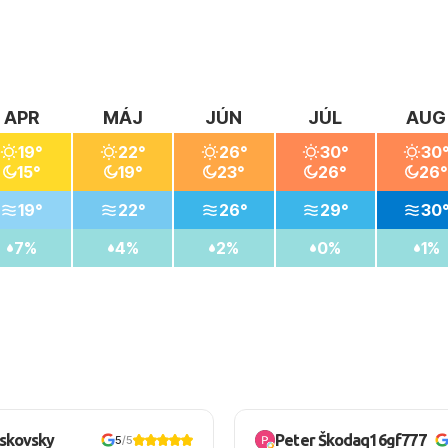
APR
MÁJ
JÚN
JÚL
AUG
19°
22°
26°
30°
30
15°
19°
23°
26°
26°
19°
22°
26°
29°
30
7%
4%
2%
0%
1%
oskovsky
Peter Škodaq16gf777
5
/5