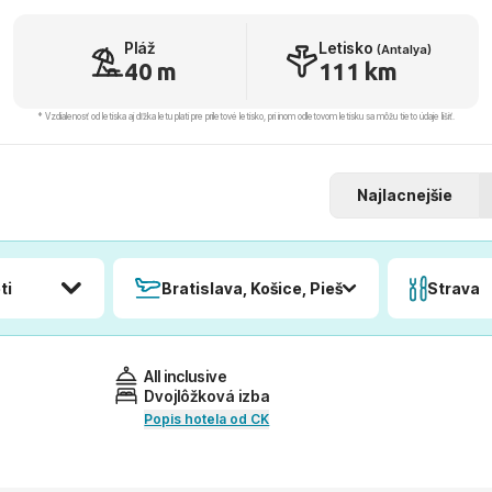
Pláž
Letisko
(Antalya)
40 m
111 km
* Vzdialenosť od letiska aj dľžka letu platí pre príletové letisko, pri inom odletovom letisku sa môžu tieto údaje líšiť.
Najlacnejšie
ti
Bratislava, Košice, Piešťany, Poprad
Strava
All inclusive
Dvojlôžková izba
Popis hotela od CK