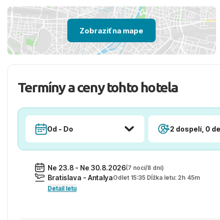
Zobraziť na mape
Termíny a ceny tohto hotela
Od - Do
2 dospelí, 0 de
Ne 23.8 - Ne 30.8.2026
(7 nocí/8 dní)
Bratislava - Antalya
Odlet 15:35 Dĺžka letu: 2h 45m
Detail letu