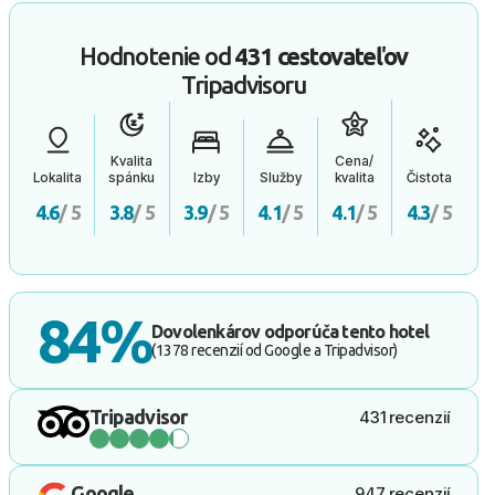
Hodnotenie od
431 cestovateľov
Tripadvisoru
Kvalita
Cena/
Lokalita
spánku
Izby
Služby
kvalita
Čistota
4.6
/ 5
3.8
/ 5
3.9
/ 5
4.1
/ 5
4.1
/ 5
4.3
/ 5
84%
Dovolenkárov odporúča tento hotel
(1378 recenzií od Google a Tripadvisor)
Tripadvisor
431 recenzií
Google
947 recenzií