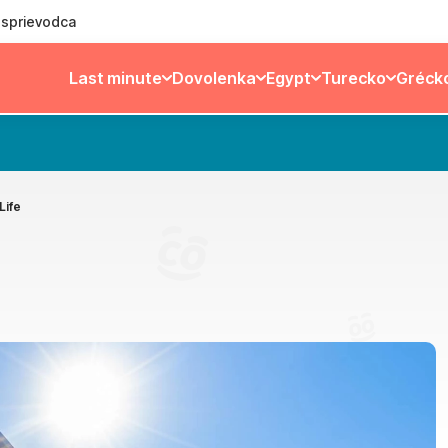
ý sprievodca
Last minute
Dovolenka
Egypt
Turecko
Gréck
Life