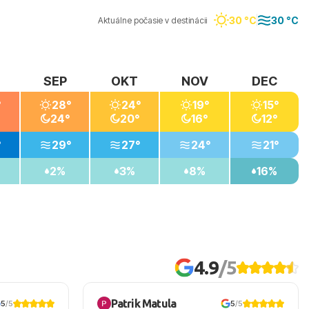
30 °C
30 °C
Aktuálne počasie v destinácii
SEP
OKT
NOV
DEC
°
28°
24°
19°
15°
24°
20°
16°
12°
°
29°
27°
24°
21°
2%
3%
8%
16%
4.9
/5
Patrik Matula
5
/5
5
/5