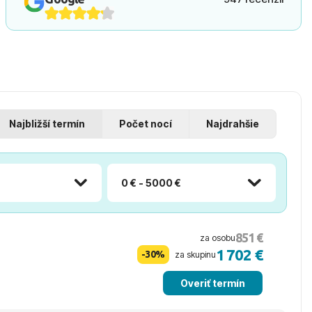
Najbližší termín
Počet nocí
Najdrahšie
0 € - 5000 €
851 €
za osobu
1 702 €
-30%
za skupinu
Overiť termín