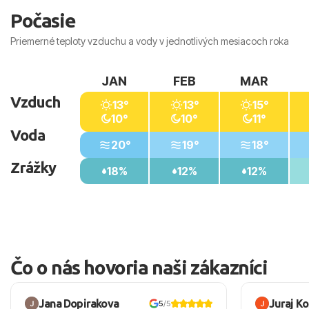
Počasie
Priemerné teploty vzduchu a vody v jednotlivých mesiacoch roka
JAN
FEB
MAR
Vzduch
13°
13°
15°
10°
10°
11°
Voda
20°
19°
18°
Zrážky
18%
12%
12%
Čo o nás hovoria naši zákazníci
Jana Dopirakova
Juraj K
5
/5