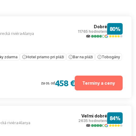
Dobré
80%
11765 hodnotení
recká riviéra
Alanya
íky zdarma
Hotel priamo pri pláži
Bar na pláži
Tobogány
458 €
Termíny a ceny
za os. od
Veľmi dobré
84%
2635 hodnotení
cká riviéra
Alanya