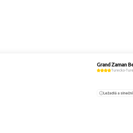
Grand Zaman B
Turecko
Ture
Ležadlá a slnečn