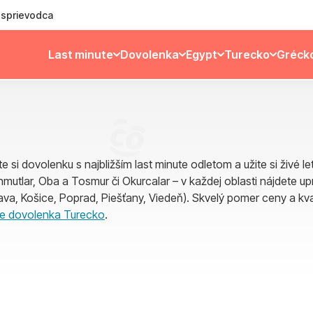
ý sprievodca
Last minute
Dovolenka
Egypt
Turecko
Gréck
 si dovolenku s najbližším last minute odletom a užite si živé 
utlar, Oba a Tosmur či Okurcalar – v každej oblasti nájdete upr
slava, Košice, Poprad, Piešťany, Viedeň). Skvelý pomer ceny a kval
te dovolenka Turecko
.