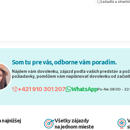
Ležadlá a slnečn
Som tu pre vás, odborne vám poradím.
Nájdem vám dovolenku, zájazd podľa vašich predstáv a pož
požiadavky, pomôžem vám naplánovať dovolenku od začiat
+421 910 301 207
WhatsApp
Po-Ne 08:00 - 22
 najnižšej
Všetky zájazdy
V
na jednom mieste
s