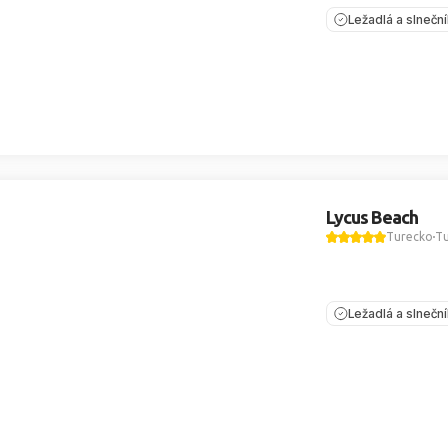
Ležadlá a slnečn
Lycus Beach
Turecko
Tu
Ležadlá a slnečn