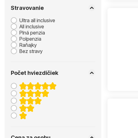
Stravovanie
Ultra all inclusive
All inclusive
Plná penzia
Polpenzia
Raňajky
Bez stravy
Počet hviezdičiek
Cena za osobu