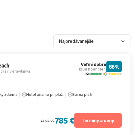
Veľmi dobré
each
86%
1268 hodnotení
cká riviéra
Alanya
íky zdarma
Hotel priamo pri pláži
Bar na pláži
785 €
Termíny a ceny
za os. od