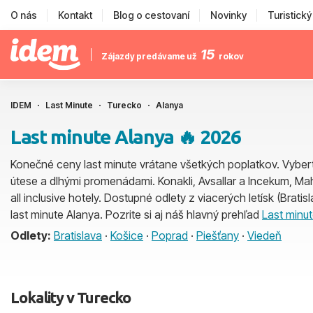
O nás
Kontakt
Blog o cestovaní
Novinky
Turistick
15
Zájazdy predávame už
rokov
IDEM
Last Minute
Turecko
Alanya
Last minute Alanya 🔥 2026
Konečné ceny last minute vrátane všetkých poplatkov. Vyberte
útese a dlhými promenádami. Konakli, Avsallar a Incekum, Mahm
all inclusive hotely. Dostupné odlety z viacerých letísk (Brati
last minute Alanya. Pozrite si aj náš hlavný prehľad
Last minu
Odlety:
Bratislava
·
Košice
·
Poprad
·
Piešťany
·
Viedeň
Lokality v Turecko