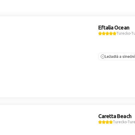
Eftalia Ocean
Turecko
Tu
Ležadlá a slnečn
Caretta Beach
Turecko
Ture