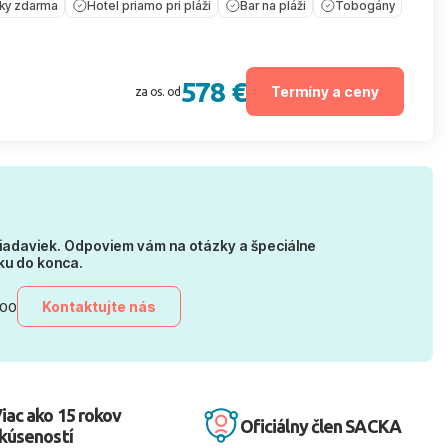
íky zdarma
Hotel priamo pri pláži
Bar na pláži
Tobogány
578 €
Termíny a ceny
za os. od
iadaviek. Odpoviem vám na otázky a špeciálne
ku do konca.
Kontaktujte nás
:00
iac ako 15 rokov
Oficiálny člen SACKA
kúseností