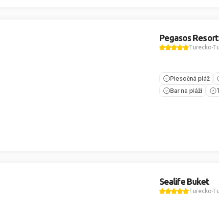
Pegasos Resort
Turecko
Tu
Piesočná pláž
Bar na pláži
Sealife Buket
Turecko
Tu