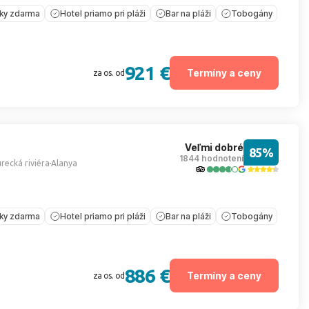
íky zdarma
Hotel priamo pri pláži
Bar na pláži
Tobogány
921 €
Termíny a ceny
za os. od
Veľmi dobré
85%
1844 hodnotení
recká riviéra
Alanya
íky zdarma
Hotel priamo pri pláži
Bar na pláži
Tobogány
886 €
Termíny a ceny
za os. od