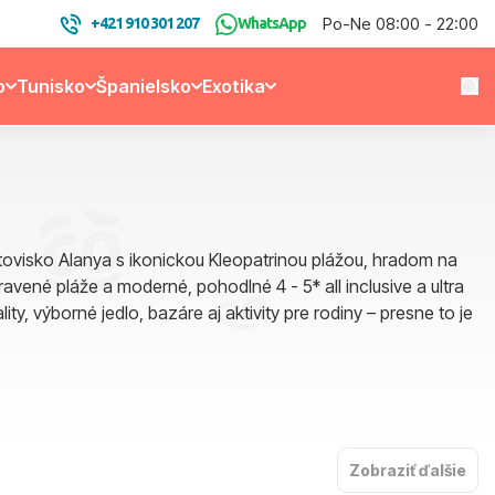
Po-Ne 08:00 - 22:00
+421 910 301 207
WhatsApp
o
Tunisko
Španielsko
Exotika
letovisko Alanya s ikonickou Kleopatrinou plážou, hradom na
avené pláže a moderné, pohodlné 4 - 5* all inclusive a ultra
ity, výborné jedlo, bazáre aj aktivity pre rodiny – presne to je
Zobraziť ďalšie