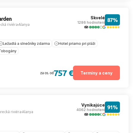
Skvelé
arden
87%
1286 hodnotení
cká riviéra
Alanya
Ležadlá a slnečníky zdarma
Hotel priamo pri pláži
Tobogány
757 €
Termíny a ceny
za os. od
Vynikajúce
91%
4062 hodnotení
recká riviéra
Alanya