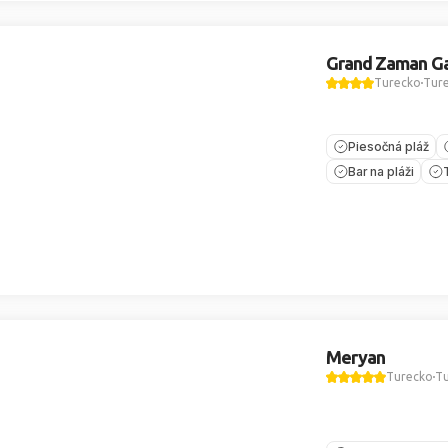
Grand Zaman G
Turecko
Ture
Piesočná pláž
Bar na pláži
Meryan
Turecko
Tu