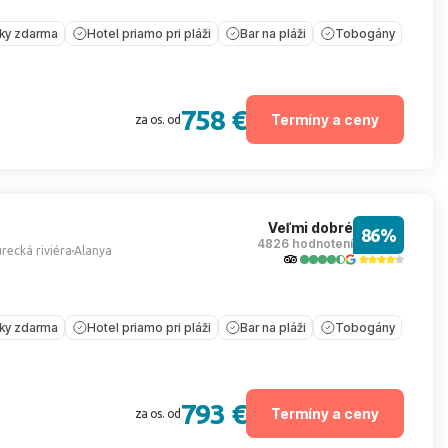
íky zdarma
Hotel priamo pri pláži
Bar na pláži
Tobogány
758 €
Termíny a ceny
za os. od
Veľmi dobré
86%
4826 hodnotení
recká riviéra
Alanya
íky zdarma
Hotel priamo pri pláži
Bar na pláži
Tobogány
793 €
Termíny a ceny
za os. od