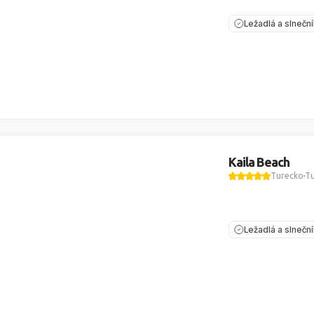
Ležadlá a slnečn
Kaila Beach
Turecko
Tu
Ležadlá a slnečn