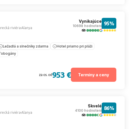
Vynikajúce
95%
10698 hodnotení
recká riviéra
Alanya
Ležadlá a slnečníky zdarma
Hotel priamo pri pláži
Tobogány
953 €
Termíny a ceny
za os. od
Skvelé
86%
4100 hodnotení
recká riviéra
Alanya