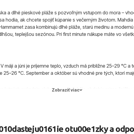
etiska a dlhé pieskové pláže s pozvoľným vstupom do mora – vhod
 sa hodia, ak chcete spojiť kúpanie s večerným životom. Mahdia 
ammamet zasa kombinujú dlhé pláže, starú medinu a modernú p
lhšou, teplejšou sezónou. Pri first minute nákupe máte vo všet
 máji a júni je príjemne teplo, vzduch má približne 25–29 °C a 
 25–26 °C. September a október sú vhodné pre tých, ktorí majú 
počas letných prázdnin alebo naopak tichšie obdobie mimo špičky,
Zobraziť viac
vyčajne miernejšie. Ešte viac praktických tipov nájdete v našom
010dasteju0161ie otu00e1zky a odp
y z Bratislavy, Košíc a Popradu trvajú približne 2 h 40 min až 3 