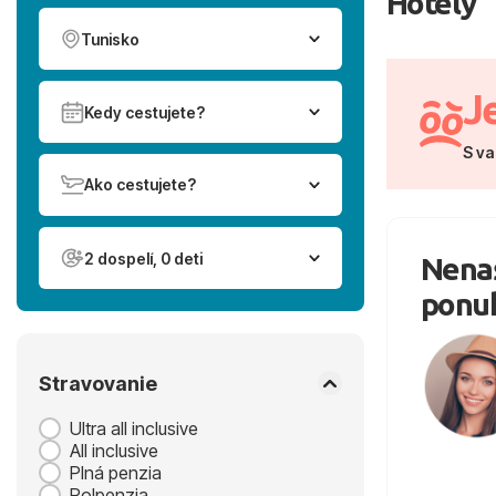
Hotely
Tunisko
J
Kedy cestujete?
S va
Ako cestujete?
2 dospelí, 0 deti
Nenaš
ponu
Stravovanie
Ultra all inclusive
All inclusive
Plná penzia
Polpenzia