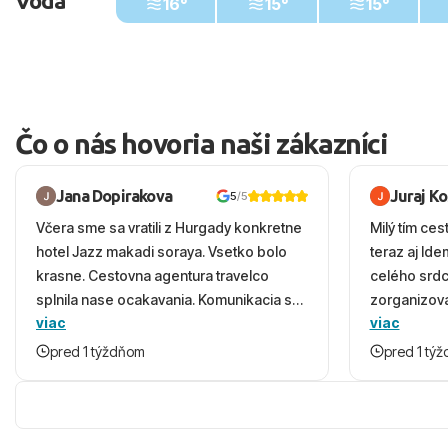
Voda
16°
15°
15°
Čo o nás hovoria naši zákazníci
Jana Dopirakova
Juraj K
5
/5
Včera sme sa vratili z Hurgady konkretne
Milý tím ces
hotel Jazz makadi soraya. Vsetko bolo
teraz aj Id
krasne. Cestovna agentura travelco
celého srd
splnila nase ocakavania. Komunikacia s
zorganizova
viac
viac
panom Michalinom uzasna a napomocna.
dovolenky 
Vsetko vysvetlil aj vo vecernych hodinach
prežili nád
pred 1 týždňom
pred 1 tý
zaco sa ospravedlnujem. Hotel krasny,
ešte dlho s
cisty. Sluzby top. Strava, prostredie,
prebehlo ab
more, snorchlovanie. Dakujeme velmi
prvotného v
pekne S pozdravom
komunikáciu