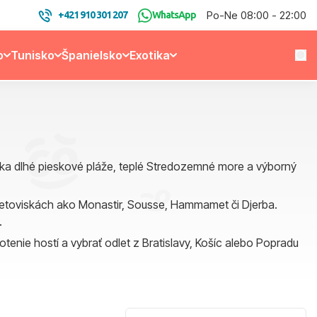
Po-Ne 08:00 - 22:00
+421 910 301 207
WhatsApp
o
Tunisko
Španielsko
Exotika
a dlhé pieskové pláže, teplé Stredozemné more a výborný
h letoviskách ako Monastir, Sousse, Hammamet či Djerba.
.
otenie hostí a vybrať odlet z Bratislavy, Košíc alebo Popradu