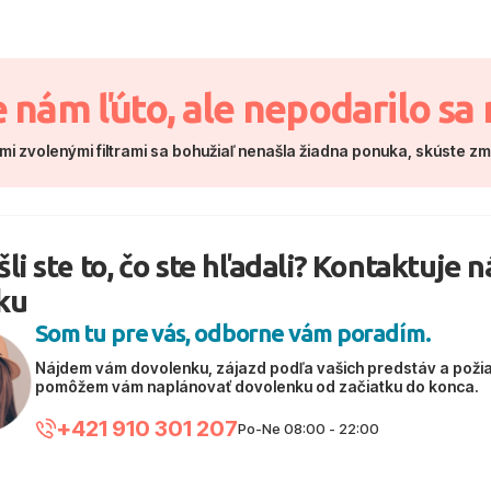
e nám ľúto, ale nepodarilo sa 
mi zvolenými filtrami sa bohužiaľ nenašla žiadna ponuka, skúste z
li ste to, čo ste hľadali? Kontaktuje 
ku
Som tu pre vás, odborne vám poradím.
Nájdem vám dovolenku, zájazd podľa vašich predstáv a poži
pomôžem vám naplánovať dovolenku od začiatku do konca.
+421 910 301 207
Po-Ne 08:00 - 22:00