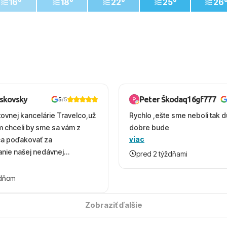
16°
18°
22°
25°
26
oskovsky
Peter Škodaq16gf777
5
/5
tovnej kancelárie Travelco,už
Rychlo ,ešte sme neboli tak d
em chceli by sme sa vám z
dobre bude
viac
ca poďakovať za
nie našej nedávnej
pred 2 týždňami
v Turecku. Vďaka vám sme
herný čas, na ktorý budeme
ždňom
 úsmevom spomínať. ​Všetko
solútne hladko – od
Zobraziť ďalšie
ýberu zájazdu, cez ochotnú
, až po samotný transfer a