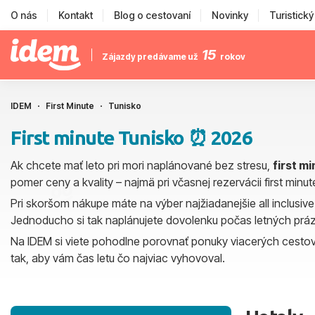
O nás
Kontakt
Blog o cestovaní
Novinky
Turistick
15
Zájazdy predávame už
rokov
IDEM
First Minute
Tunisko
First minute Tunisko ⏰ 2026
Ak chcete mať leto pri mori naplánované bez stresu,
first m
pomer ceny a kvality – najmä pri včasnej rezervácii first minu
Pri skoršom nákupe máte na výber najžiadanejšie all inclusi
Jednoducho si tak naplánujete dovolenku počas letných prázd
Na IDEM si viete pohodlne porovnať ponuky viacerých cestoviek,
tak, aby vám čas letu čo najviac vyhovoval.