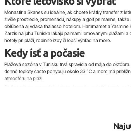
Ktoré letovisko si vybrať
Monastir a Skanes sú ideálne, ak chcete krátky transfer z l
živšie prostredie, promenádu, nákupy a golf pri maríne, takže
obľúbená aj vďaka thalasso hotelom. Hammamet a Yasmine H
Zarzis na juhu Tuniska lákajú palmami lemovanými plážami a d
hotely pri pláži, rodinné izby či lepší výhľad na more.
Kedy ísť a počasie
Plážová sezóna v Tunisku trvá spravidla od mája do októbra. V
denné teploty často pohybujú okolo 33 °C a more má približne
atmosféru na pláži.
Pri first minute rezervácii si viete dopredu „poistiť“ termín 
sledovať najmä obdobia, keď je more najteplejšie a vlny sú z
Tunisko
.
Transfery a odlety
Naju
Do Tuniska sa lieta najmä do Monastiru a na Djerbu. Priame let