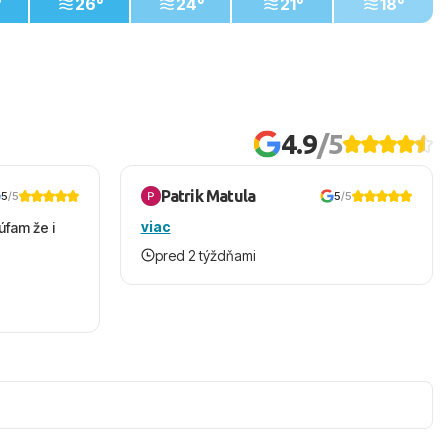
°
26°
24°
21°
18°
4.9
/5
Patrik Matula
5
/5
5
/5
viac
úfam že i
pred 2 týždňami