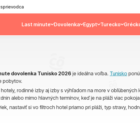
ý sprievodca
Last minute
Dovolenka
Egypt
Turecko
Gréck
inute dovolenka Tunisko 2026
je ideálna voľba.
Tunisko
ponúk
te pobytov.
ve hotely, rodinné izby aj izby s výhľadom na more v obľúbenýc
nin alebo mimo hlavných termínov, keď je na pláži viac pokoja
 nastaviť si vo filtroch hotel priamo pri pláži, typ stravy, hodn