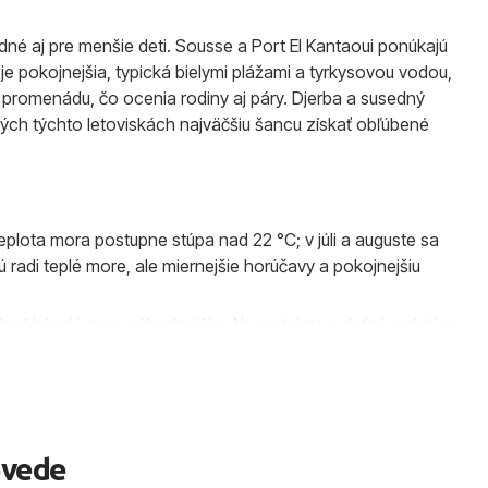
né aj pre menšie deti. Sousse a Port El Kantaoui ponúkajú
je pokojnejšia, typická bielymi plážami a tyrkysovou vodou,
romenádu, čo ocenia rodiny aj páry. Djerba a susedný
kých týchto letoviskách najväčšiu šancu získať obľúbené
teplota mora postupne stúpa nad 22 °C; v júli a auguste sa
radi teplé more, ale miernejšie horúčavy a pokojnejšiu
 keď bývajú ceny výhodnejšie. Ak cestujete s deťmi, oplatí sa
turistickom sprievodcovi Tunisko
a na stránke
Počasie
ovede
h 15 min podľa trasy a cieľového letiska. Z Monastiru sú