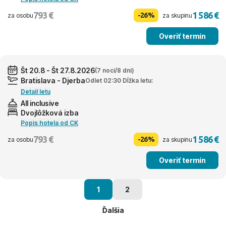
793 €
1 586 €
-26%
za osobu
za skupinu
Overiť termín
Št 20.8 - Št 27.8.2026
(7 nocí/8 dní)
Bratislava - Djerba
Odlet 02:30 Dĺžka letu:
Detail letu
All inclusive
Dvojlôžková izba
Popis hotela od CK
793 €
1 586 €
-26%
za osobu
za skupinu
Overiť termín
1
2
Ďalšia