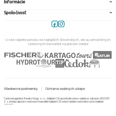
Informácie
Spoločnosť
U nás nájdete ponuku od najlepších Slovenských, ale aj zahraničných
cestovných kancelárií na jednom mieste
Všeobecné podmienky
|
Ochrana osobných údajov
Cestovná agentúra Travelco Group, s. r. o., (ďalej len CA) sprostredkováva v súlade so zákonom 281/2001
Z. z. predaj zájazdov cestovných kancelárii (ďalej len CK) a iných služieb cestovného ruchu (ďalej len
zájazdy).
© 2011-2026 Travelco Group, s. r. o. Všetky práva vyhradené.