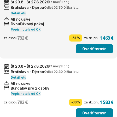
Št 20.8 - Št 27.8.2026
(7 nocí/8 dní)
Bratislava - Djerba
Odlet 02:30 Dĺžka letu:
Detail letu
All inclusive
Dvoulůžkový pokoj
Popis hotela od CK
732 €
1 463 €
-31%
za osobu
za skupinu
Overiť termín
Št 20.8 - Št 27.8.2026
(7 nocí/8 dní)
Bratislava - Djerba
Odlet 02:30 Dĺžka letu:
Detail letu
All inclusive
Bungalov pro 2 osoby
Popis hotela od CK
792 €
1 583 €
-30%
za osobu
za skupinu
Overiť termín