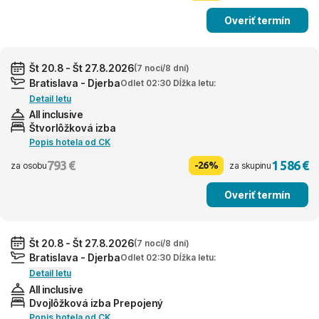
Overiť termín
Št 20.8 - Št 27.8.2026
(7 nocí/8 dní)
Bratislava - Djerba
Odlet 02:30 Dĺžka letu:
Detail letu
All inclusive
Štvorlôžková izba
Popis hotela od CK
793 €
1 586 €
-26%
za osobu
za skupinu
Overiť termín
Št 20.8 - Št 27.8.2026
(7 nocí/8 dní)
Bratislava - Djerba
Odlet 02:30 Dĺžka letu:
Detail letu
All inclusive
Dvojlôžková izba Prepojený
Popis hotela od CK