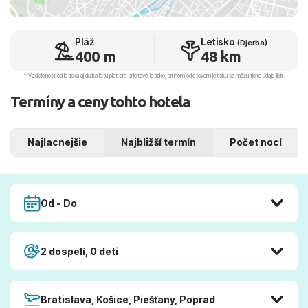
Pláž
Letisko
(Djerba)
400 m
48 km
* Vzdialenosť od letiska aj dľžka letu platí pre príletové letisko, pri inom odletovom letisku sa môžu tieto údaje líšiť.
Termíny a ceny tohto hotela
Najlacnejšie
Najbližší termín
Počet nocí
Od - Do
2 dospelí, 0 deti
Bratislava, Košice, Piešťany, Poprad