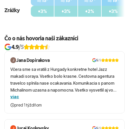
15°
15°
17°
19°
Zrážky
3%
3%
2%
3%
Čo o nás hovoria naši zákazníci
4.9
/5
Jana Dopirakova
5
/5
Včera sme sa vratili z Hurgady konkretne hotel Jazz
makadi soraya. Vsetko bolo krasne. Cestovna agentura
travelco splnila nase ocakavania. Komunikacia s panom
Michalinom uzasna a napomocna. Vsetko vysvetlil aj vo
viac
vecernych hodinach zaco sa ospravedlnujem. Hotel
krasny, cisty. Sluzby top. Strava, prostredie, more,
pred 1 týždňom
snorchlovanie. Dakujeme velmi pekne S pozdravom
Juraj Koskovsky
5
/5