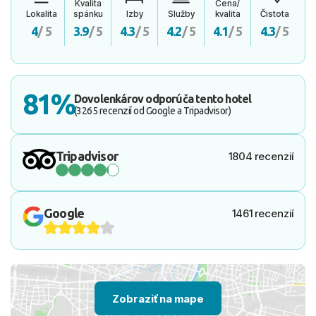
Kvalita
Cena/
Lokalita
spánku
Izby
Služby
kvalita
Čistota
4
/ 5
3.9
/ 5
4.3
/ 5
4.2
/ 5
4.1
/ 5
4.3
/ 5
81%
Dovolenkárov odporúča tento hotel
(3265 recenzií od Google a Tripadvisor)
Tripadvisor
1804 recenzií
Google
1461 recenzií
Zobraziť na mape