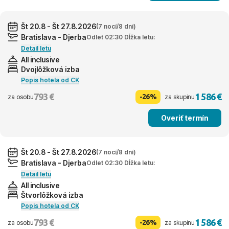
Št 20.8 - Št 27.8.2026
(7 nocí/8 dní)
Bratislava - Djerba
Odlet 02:30 Dĺžka letu:
Detail letu
All inclusive
Dvojlôžková izba
Popis hotela od CK
793 €
1 586 €
-26%
za osobu
za skupinu
Overiť termín
Št 20.8 - Št 27.8.2026
(7 nocí/8 dní)
Bratislava - Djerba
Odlet 02:30 Dĺžka letu:
Detail letu
All inclusive
Štvorlôžková izba
Popis hotela od CK
793 €
1 586 €
-26%
za osobu
za skupinu