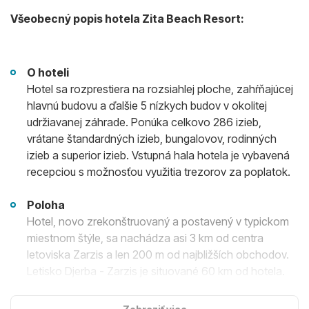
Všeobecný popis hotela Zita Beach Resort:
O hoteli
Hotel sa rozprestiera na rozsiahlej ploche, zahŕňajúcej
hlavnú budovu a ďalšie 5 nízkych budov v okolitej
udržiavanej záhrade. Ponúka celkovo 286 izieb,
vrátane štandardných izieb, bungalovov, rodinných
izieb a superior izieb. Vstupná hala hotela je vybavená
recepciou s možnosťou využitia trezorov za poplatok.
Poloha
Hotel, novo zrekonštruovaný a postavený v typickom
miestnom štýle, sa nachádza asi 3 km od centra
letoviska Zarzis a len 200 m od najbližších obchodov.
Letisko Djerba - Zarzis je situované 60 km od hotela.
Ubytovanie