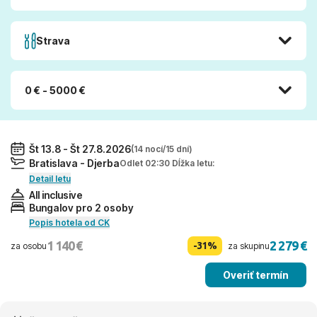
Strava
0 € - 5000 €
Št 13.8 - Št 27.8.2026
(14 nocí/15 dní)
Bratislava - Djerba
Odlet 02:30 Dĺžka letu:
Detail letu
All inclusive
Bungalov pro 2 osoby
Popis hotela od CK
1 140 €
2 279 €
-31%
za osobu
za skupinu
Overiť termín