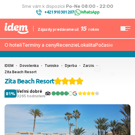
Sme vám k dispozícii
Po-Ne 08:00 - 22:00
+421 910 301 207
WhatsApp
|
15
Zájazdy predávame už
rokov
O hoteli
Termíny a ceny
Recenzie
Lokalita
Počasie
IDEM
Dovolenka
Tunisko
Djerba
Zarzis
Zita Beach Resort
Zita Beach Resort
Veľmi dobré
81%
3265 hodnotení