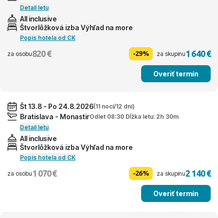
Detail letu
All inclusive
Štvorlôžková izba Výhľad na more
Popis hotela od CK
820 €
1 640 €
-29%
za osobu
za skupinu
Overiť termín
Št 13.8 - Po 24.8.2026
(11 nocí/12 dní)
Bratislava - Monastir
Odlet 08:30 Dĺžka letu: 2h 30m
Detail letu
All inclusive
Štvorlôžková izba Výhľad na more
Popis hotela od CK
1 070 €
2 140 €
-26%
za osobu
za skupinu
Overiť termín