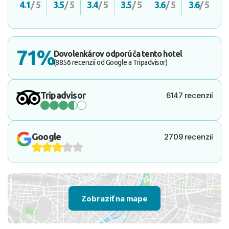
4.1
/ 5
3.5
/ 5
3.4
/ 5
3.5
/ 5
3.6
/ 5
3.6
/ 5
71%
Dovolenkárov odporúča tento hotel
(8856 recenzií od Google a Tripadvisor)
Tripadvisor
6147 recenzií
Google
2709 recenzií
Zobraziť na mape