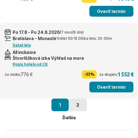
Overiť termín
Po 17.8 - Po 24.8.2026
(7 nocí/8 dní)
Bratislava - Monastir
Odlet 00:15 Dĺžka letu: 2h 30m
Detail letu
All inclusive
Štvorlôžková izba Výhľad na more
Popis hotela od CK
776 €
1 552 €
-33%
za osobu
za skupinu
Overiť termín
1
2
Ďalšia