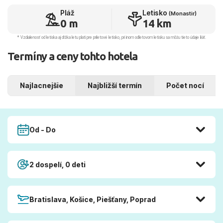
Pláž
Letisko
(Monastir)
0 m
14 km
* Vzdialenosť od letiska aj dľžka letu platí pre príletové letisko, pri inom odletovom letisku sa môžu tieto údaje líšiť.
Termíny a ceny tohto hotela
Najlacnejšie
Najbližší termín
Počet nocí
Od - Do
2 dospelí, 0 deti
Bratislava, Košice, Piešťany, Poprad