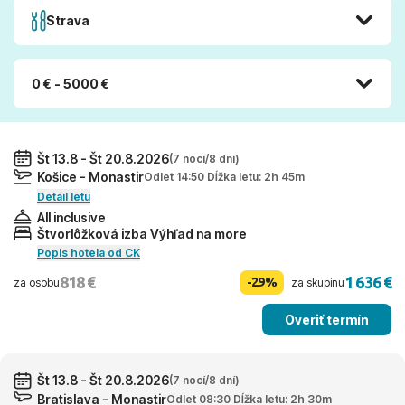
Strava
0 € - 5000 €
Št 13.8 - Št 20.8.2026
(7 nocí/8 dní)
Košice - Monastir
Odlet 14:50 Dĺžka letu: 2h 45m
Detail letu
All inclusive
Štvorlôžková izba Výhľad na more
Popis hotela od CK
818 €
1 636 €
-29%
za osobu
za skupinu
Overiť termín
Št 13.8 - Št 20.8.2026
(7 nocí/8 dní)
Bratislava - Monastir
Odlet 08:30 Dĺžka letu: 2h 30m