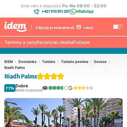
Sme vám k dispozícii
Po-Ne 08:00 - 22:00
+421 910 301 207
WhatsApp
|
15
Zájazdy predávame už
rokov
Termíny a ceny
Recenzie
Lokalita
Počasie
IDEM
Dovolenka
Tunisko
Tunisko pevnina
Sousse
Riadh Palms
Riadh Palms
Dobré
71%
8856 hodnotení