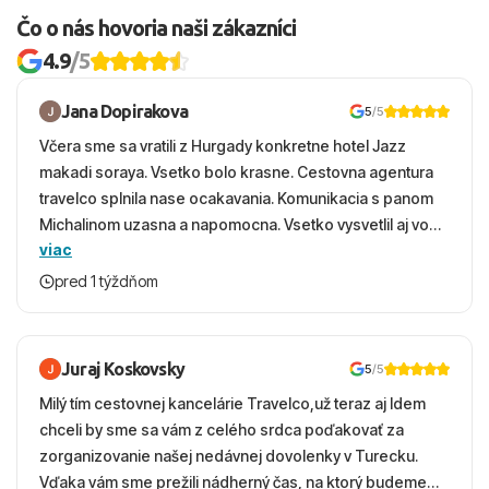
Čo o nás hovoria naši zákazníci
4.9
/5
Jana Dopirakova
5
/5
Včera sme sa vratili z Hurgady konkretne hotel Jazz
makadi soraya. Vsetko bolo krasne. Cestovna agentura
travelco splnila nase ocakavania. Komunikacia s panom
Michalinom uzasna a napomocna. Vsetko vysvetlil aj vo
viac
vecernych hodinach zaco sa ospravedlnujem. Hotel
krasny, cisty. Sluzby top. Strava, prostredie, more,
pred 1 týždňom
snorchlovanie. Dakujeme velmi pekne S pozdravom
Juraj Koskovsky
5
/5
Milý tím cestovnej kancelárie Travelco,už teraz aj Idem
chceli by sme sa vám z celého srdca poďakovať za
zorganizovanie našej nedávnej dovolenky v Turecku.
Vďaka vám sme prežili nádherný čas, na ktorý budeme