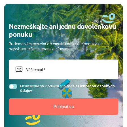
a prianím mnohých ďalších spokojných klientov, Juraj s
rodinou.
Nezmeškajte ani jednu dovolenkovú
ponuku
Budeme vám posielať do email-u najlepšie ponuky s
najvýhodnejšími cenami a zľavami
Prihlásením sa k odberu súhlasíte s
Ochranou osobných
údajov