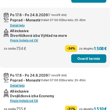
Po 17.8 - Po 24.8.2026
(7 nocí/8 dní)
Poprad - Monastir
Odlet 07:00 Dĺžka letu: 2h 45m
Detail letu
All inclusive
Štvorlôžková izba Výhľad na more
Popis hotela od CK
754 €
1 508 €
-34%
za osobu
za skupinu
Overiť termín
Po 17.8 - Po 24.8.2026
(7 nocí/8 dní)
Poprad - Monastir
Odlet 07:00 Dĺžka letu: 2h 45m
Detail letu
All inclusive
Dvojlôžková izba Economy
Popis hotela od CK
755 €
1 510 €
-31%
za osobu
za skupinu