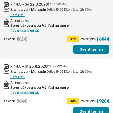
Pi 14.8 - So 22.8.2026
(7 nocí/9 dní)
Bratislava - Monastir
Odlet 19:05 Dĺžka letu: 2h 30m
Detail letu
All inclusive
Štvorlôžková izba Výhľad na more
Popis hotela od CK
802 €
1 604 €
-31%
za osobu
za skupinu
Overiť termín
Pi 14.8 - Ut 25.8.2026
(11 nocí/12 dní)
Bratislava - Monastir
Odlet 19:05 Dĺžka letu: 2h 30m
Detail letu
All inclusive
Štvorlôžková izba Výhľad na more
Popis hotela od CK
964 €
1 928 €
-34%
za osobu
za skupinu
Overiť termín