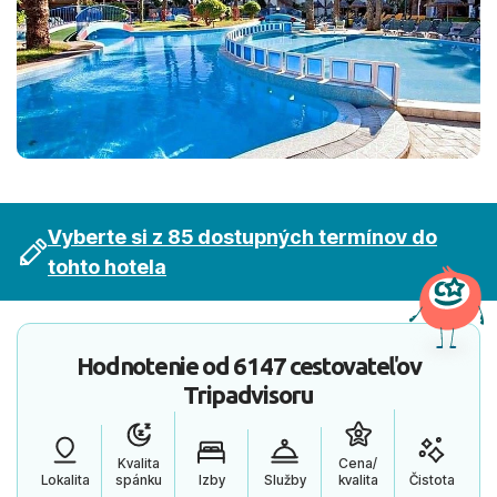
Vyberte si z 85 dostupných termínov do
tohto hotela
Hodnotenie od
6147 cestovateľov
Tripadvisoru
Kvalita
Cena/
Lokalita
spánku
Izby
Služby
kvalita
Čistota