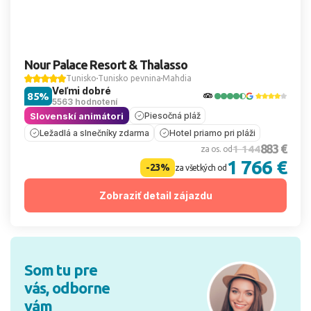
Nour Palace Resort & Thalasso
Tunisko
Tunisko pevnina
Mahdia
Veľmi dobré
85%
5563 hodnotení
Slovenskí animátori
Piesočná pláž
Ležadlá a slnečníky zdarma
Hotel priamo pri pláži
883 €
1 144
za os. od
1 766 €
-23%
za všetkých od
Zobraziť detail zájazdu
Som tu pre
vás, odborne
vám