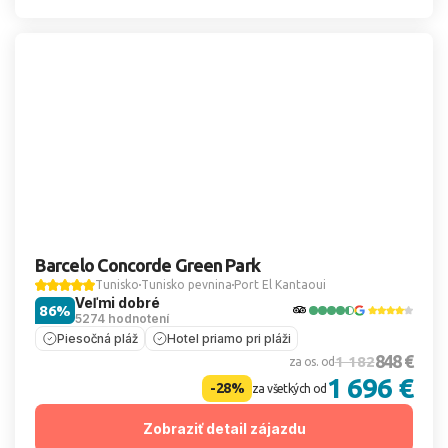
Barcelo Concorde Green Park
Tunisko
Tunisko pevnina
Port El Kantaoui
Veľmi dobré
86%
5274 hodnotení
Piesočná pláž
Hotel priamo pri pláži
848 €
1 182
za os. od
1 696 €
-28%
za všetkých od
Zobraziť detail zájazdu