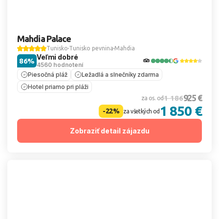
Mahdia Palace
Tunisko
Tunisko pevnina
Mahdia
Veľmi dobré
86%
4560 hodnotení
Piesočná pláž
Ležadlá a slnečníky zdarma
Hotel priamo pri pláži
925 €
1 186
za os. od
1 850 €
-22%
za všetkých od
Zobraziť detail zájazdu