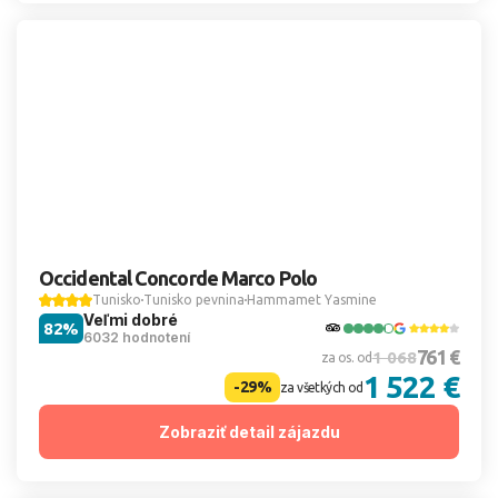
Occidental Concorde Marco Polo
Tunisko
Tunisko pevnina
Hammamet Yasmine
Veľmi dobré
82%
6032 hodnotení
761 €
1 068
za os. od
1 522 €
-29%
za všetkých od
Zobraziť detail zájazdu