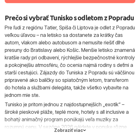
Prečo si vybrať Tunisko s odletom z Popradu
Pre ľudí z regiónu Tatier, Spiša či Liptova je odlet z Popradu
veľkou úľavou – na letisko sa dostanete za krátky čas
autom, vlakom alebo autobusom a nemusíte riešiť dlhé
presuny do Bratislavy alebo Košíc. Menšie letisko znamená
kratšie rady pri odbavení, rýchlejšie bezpečnostné kontroly
a pokojnejšiu atmosféru, čo ocenia najmä rodiny s deťmi a
starší cestujúci. Zájazdy do Tuniska z Popradu sú väčšinou
pripravené ako balíčky so spiatočným letom, transferom
do hotela a službami delegáta, takže všetko vybavíte na
jednom mie ste.
Tunisko je pritom jednou z najdostupnejších „exotík“ –
široké pieskové pláže, teplé more, hotely s all inclusive a
bohatý animačný program ponúkajú veľa muziky za
rozumnú cenu. V sezóne 2026 nájdete v ponuke rôzne
Zobraziť viac
typy ubytovania: od jednoduchších hotelov pre tých, ktorí