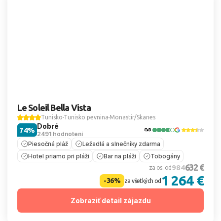
Le Soleil Bella Vista
Tunisko
Tunisko pevnina
Monastir/Skanes
Dobré
74%
2491 hodnotení
Piesočná pláž
Ležadlá a slnečníky zdarma
Hotel priamo pri pláži
Bar na pláži
Tobogány
632 €
984
za os. od
1 264 €
-36%
za všetkých od
Zobraziť detail zájazdu