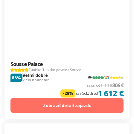
Sousse Palace
Tunisko
Tunisko pevnina
Sousse
Veľmi dobré
83%
2719 hodnotení
806 €
1 116
za os. od
1 612 €
-28%
za všetkých od
Zobraziť detail zájazdu