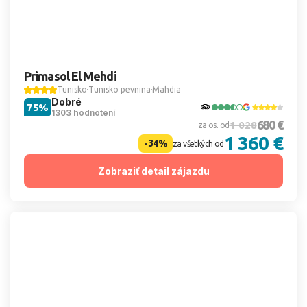
Primasol El Mehdi
Tunisko
Tunisko pevnina
Mahdia
Dobré
75%
1303 hodnotení
680 €
1 028
za os. od
1 360 €
-34%
za všetkých od
Zobraziť detail zájazdu