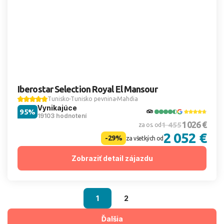
Iberostar Selection Royal El Mansour
Tunisko
Tunisko pevnina
Mahdia
Vynikajúce
95%
19103 hodnotení
1 026 €
1 455
za os. od
2 052 €
-29%
za všetkých od
Zobraziť detail zájazdu
1
2
Ďalšia