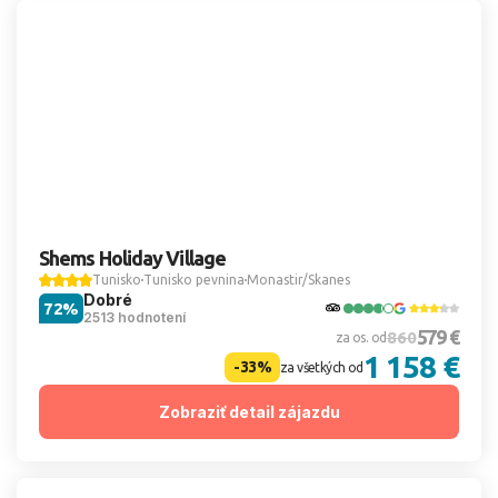
Shems Holiday Village
Tunisko
Tunisko pevnina
Monastir/Skanes
Dobré
72%
2513 hodnotení
579 €
860
za os. od
1 158 €
-33%
za všetkých od
Zobraziť detail zájazdu