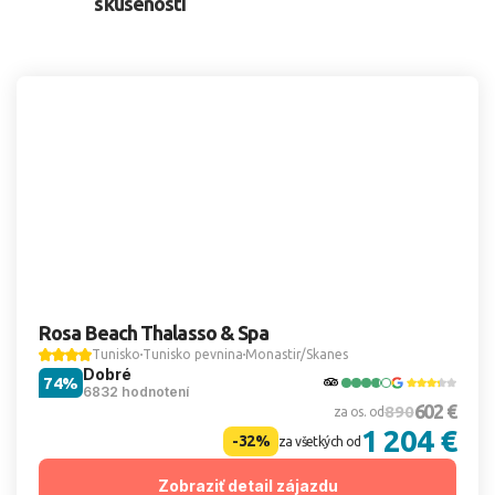
skúseností
Rosa Beach Thalasso & Spa
Tunisko
Tunisko pevnina
Monastir/Skanes
Dobré
74%
6832 hodnotení
602 €
890
za os. od
1 204 €
-32%
za všetkých od
Zobraziť detail zájazdu