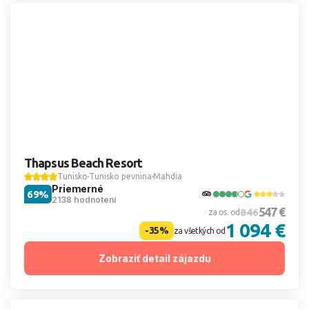
Thapsus Beach Resort
Tunisko
Tunisko pevnina
Mahdia
Priemerné
69%
2138 hodnotení
547 €
846
za os. od
1 094 €
-35%
za všetkých od
Zobraziť detail zájazdu