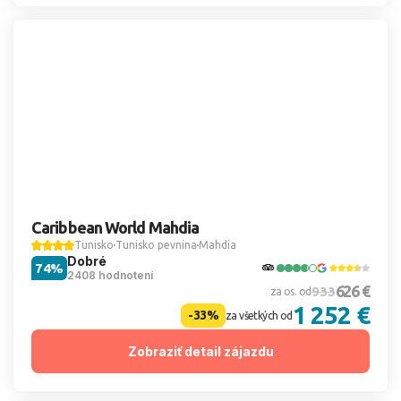
Caribbean World Mahdia
Tunisko
Tunisko pevnina
Mahdia
Dobré
74%
2408 hodnotení
626 €
933
za os. od
1 252 €
-33%
za všetkých od
Zobraziť detail zájazdu