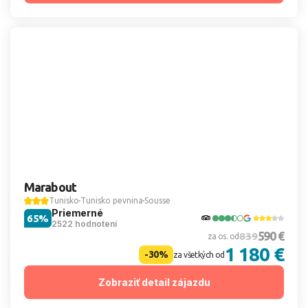
Marabout
Tunisko
Tunisko pevnina
Sousse
Priemerné
65%
2522 hodnotení
590 €
839
za os. od
1 180 €
-30%
za všetkých od
Zobraziť detail zájazdu