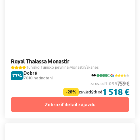
Royal Thalassa Monastir
Tunisko
Tunisko pevnina
Monastir/Skanes
Dobré
77%
7010 hodnotení
759 €
1 059
za os. od
1 518 €
-28%
za všetkých od
Zobraziť detail zájazdu