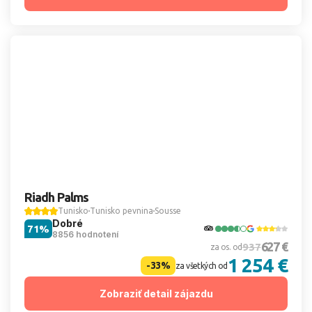
Riadh Palms
Tunisko
Tunisko pevnina
Sousse
Dobré
71%
8856 hodnotení
627 €
937
za os. od
1 254 €
-33%
za všetkých od
Zobraziť detail zájazdu