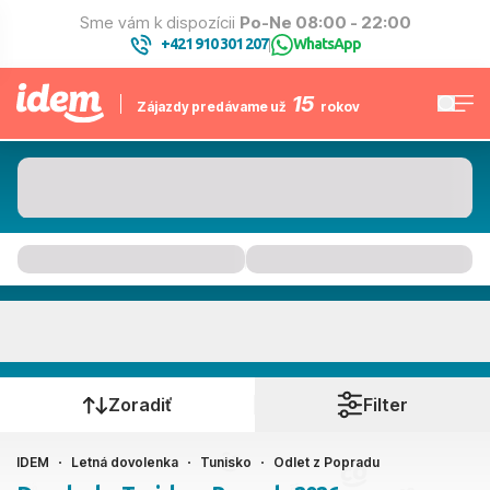
Sme vám k dispozícii
Po-Ne 08:00 - 22:00
+421 910 301 207
WhatsApp
|
15
Zájazdy predávame už
rokov
Tunisko
Kedy cestujete?
Zoradiť
Filter
IDEM
Letná dovolenka
Tunisko
Odlet z Popradu
Poprad