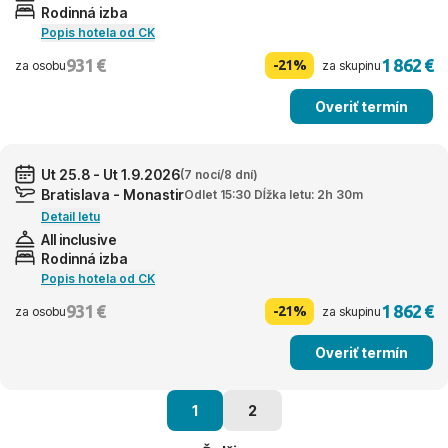
Rodinná izba
Popis hotela od CK
931 €
1 862 €
-21%
za osobu
za skupinu
Overiť termín
Ut 25.8 - Ut 1.9.2026
(7 nocí/8 dní)
Bratislava - Monastir
Odlet 15:30 Dĺžka letu: 2h 30m
Detail letu
All inclusive
Rodinná izba
Popis hotela od CK
931 €
1 862 €
-21%
za osobu
za skupinu
Overiť termín
1
2