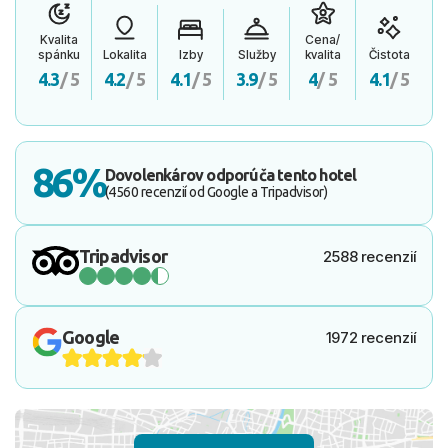
Kvalita
Cena/
spánku
Lokalita
Izby
Služby
kvalita
Čistota
4.3
/ 5
4.2
/ 5
4.1
/ 5
3.9
/ 5
4
/ 5
4.1
/ 5
86%
Dovolenkárov odporúča tento hotel
(4560 recenzií od Google a Tripadvisor)
Tripadvisor
2588 recenzií
Google
1972 recenzií