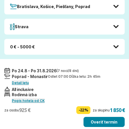
Bratislava, Košice, Piešťany, Poprad
Strava
0 € - 5000 €
Po 24.8 - Po 31.8.2026
(7 nocí/8 dní)
Poprad - Monastir
Odlet 07:00 Dĺžka letu: 2h 45m
Detail letu
All inclusive
Rodinná izba
Popis hotela od CK
925 €
1 850 €
-22%
za osobu
za skupinu
Overiť termín