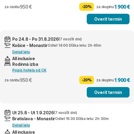
950 €
1 900 €
-20%
za osobu
za skupinu
Overiť termín
Po 24.8 - Po 31.8.2026
(7 nocí/8 dní)
Košice - Monastir
Odlet 14:00 Dĺžka letu: 2h 45m
Detail letu
All inclusive
Rodinná izba
Popis hotela od CK
950 €
1 900 €
-20%
za osobu
za skupinu
Overiť termín
Ut 25.8 - Ut 1.9.2026
(7 nocí/8 dní)
Bratislava - Monastir
Odlet 15:30 Dĺžka letu: 2h 30m
Detail letu
All inclusive