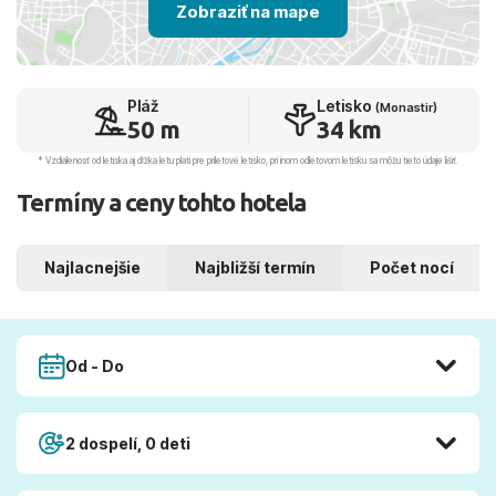
Zobraziť na mape
Pláž
Letisko
(Monastir)
50 m
34 km
* Vzdialenosť od letiska aj dľžka letu platí pre príletové letisko, pri inom odletovom letisku sa môžu tieto údaje líšiť.
Termíny a ceny tohto hotela
Najlacnejšie
Najbližší termín
Počet nocí
Od - Do
2 dospelí, 0 deti