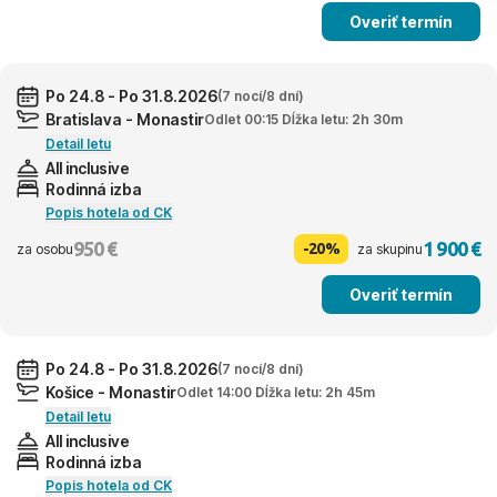
Overiť termín
Po 24.8 - Po 31.8.2026
(7 nocí/8 dní)
Bratislava - Monastir
Odlet 00:15 Dĺžka letu: 2h 30m
Detail letu
All inclusive
Rodinná izba
Popis hotela od CK
950 €
1 900 €
-20%
za osobu
za skupinu
Overiť termín
Po 24.8 - Po 31.8.2026
(7 nocí/8 dní)
Košice - Monastir
Odlet 14:00 Dĺžka letu: 2h 45m
Detail letu
All inclusive
Rodinná izba
Popis hotela od CK