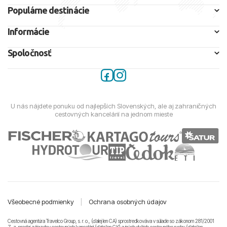
Populárne destinácie
Informácie
Spoločnosť
U nás nájdete ponuku od najlepších Slovenských, ale aj zahraničných
cestovných kancelárií na jednom mieste
Všeobecné podmienky
|
Ochrana osobných údajov
Cestovná agentúra Travelco Group, s. r. o., (ďalej len CA) sprostredkováva v súlade so zákonom 281/2001
Z. z. predaj zájazdov cestovných kancelárii (ďalej len CK) a iných služieb cestovného ruchu (ďalej len