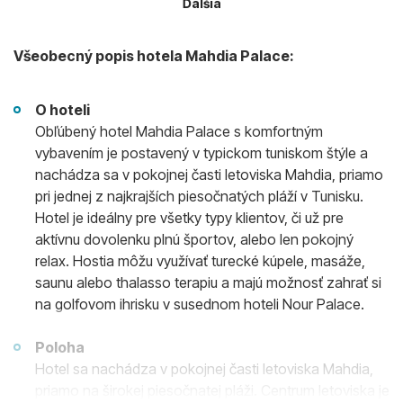
Ďalšia
Všeobecný popis hotela Mahdia Palace:
O hoteli
Obľúbený hotel Mahdia Palace s komfortným
vybavením je postavený v typickom tuniskom štýle a
nachádza sa v pokojnej časti letoviska Mahdia, priamo
pri jednej z najkrajších piesočnatých pláží v Tunisku.
Hotel je ideálny pre všetky typy klientov, či už pre
aktívnu dovolenku plnú športov, alebo len pokojný
relax. Hostia môžu využívať turecké kúpele, masáže,
saunu alebo thalasso terapiu a majú možnosť zahrať si
na golfovom ihrisku v susednom hoteli Nour Palace.
Poloha
Hotel sa nachádza v pokojnej časti letoviska Mahdia,
priamo na širokej piesočnatej pláži. Centrum letoviska je