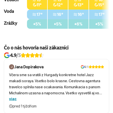
11°
12°
13°
15°
Voda
17°
16°
16°
17°
Zrážky
5%
5%
6%
5%
Čo o nás hovoria naši zákazníci
4.9
/5
Jana Dopirakova
5
/5
Včera sme sa vratili z Hurgady konkretne hotel Jazz
makadi soraya. Vsetko bolo krasne. Cestovna agentura
travelco splnila nase ocakavania. Komunikacia s panom
Michalinom uzasna a napomocna. Vsetko vysvetlil aj vo
viac
vecernych hodinach zaco sa ospravedlnujem. Hotel
krasny, cisty. Sluzby top. Strava, prostredie, more,
pred 1 týždňom
snorchlovanie. Dakujeme velmi pekne S pozdravom