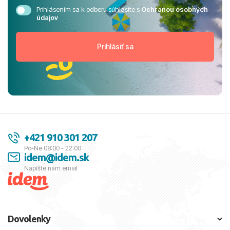
Prihlásením sa k odberu súhlasíte s
Ochranou osobných
údajov
+421 910 301 207
Po-Ne 08:00 - 22:00
idem@idem.sk
Napíšte nám email
Dovolenky