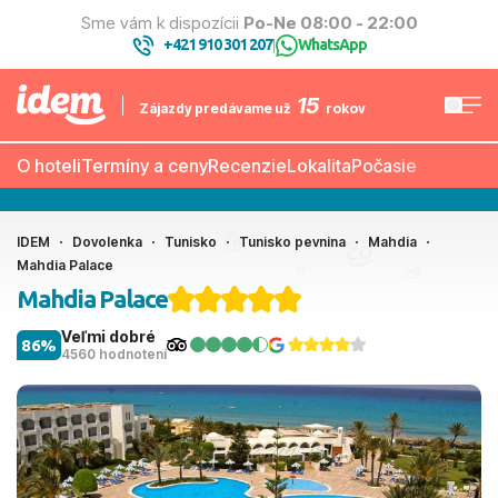
Sme vám k dispozícii
Po-Ne 08:00 - 22:00
+421 910 301 207
WhatsApp
|
15
Zájazdy predávame už
rokov
O hoteli
Termíny a ceny
Recenzie
Lokalita
Počasie
IDEM
Dovolenka
Tunisko
Tunisko pevnina
Mahdia
Mahdia Palace
Mahdia Palace
Veľmi dobré
86%
4560 hodnotení