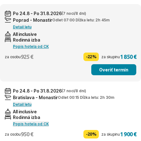
Po 24.8 - Po 31.8.2026
(7 nocí/8 dní)
Poprad - Monastir
Odlet 07:00 Dĺžka letu: 2h 45m
Detail letu
All inclusive
Rodinná izba
Popis hotela od CK
925 €
1 850 €
-22%
za osobu
za skupinu
Overiť termín
Po 24.8 - Po 31.8.2026
(7 nocí/8 dní)
Bratislava - Monastir
Odlet 00:15 Dĺžka letu: 2h 30m
Detail letu
All inclusive
Rodinná izba
Popis hotela od CK
950 €
1 900 €
-20%
za osobu
za skupinu