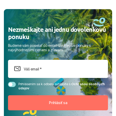
a prianím mnohých ďalších spokojných klientov, Juraj s
rodinou.
Nezmeškajte ani jednu dovolenkovú
ponuku
Budeme vám posielať do email-u najlepšie ponuky s
najvýhodnejšími cenami a zľavami
Prihlásením sa k odberu súhlasíte s
Ochranou osobných
údajov