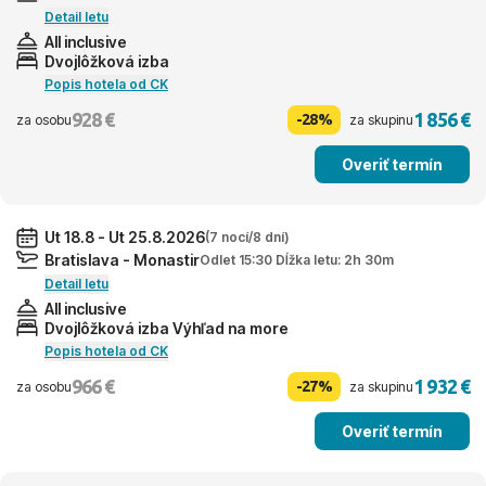
Detail letu
All inclusive
Dvojlôžková izba
Popis hotela od CK
928 €
1 856 €
-28%
za osobu
za skupinu
Overiť termín
Ut 18.8 - Ut 25.8.2026
(7 nocí/8 dní)
Bratislava - Monastir
Odlet 15:30 Dĺžka letu: 2h 30m
Detail letu
All inclusive
Dvojlôžková izba Výhľad na more
Popis hotela od CK
966 €
1 932 €
-27%
za osobu
za skupinu
Overiť termín