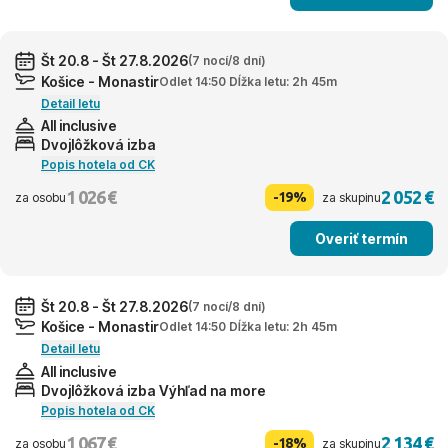
Št 20.8 - Št 27.8.2026
(7 nocí/8 dní)
Košice - Monastir
Odlet 14:50 Dĺžka letu: 2h 45m
Detail letu
All inclusive
Dvojlôžková izba
Popis hotela od CK
1 026 €
2 052 €
-19%
za osobu
za skupinu
Overiť termín
Št 20.8 - Št 27.8.2026
(7 nocí/8 dní)
Košice - Monastir
Odlet 14:50 Dĺžka letu: 2h 45m
Detail letu
All inclusive
Dvojlôžková izba Výhľad na more
Popis hotela od CK
1 067 €
2 134 €
-18%
za osobu
za skupinu