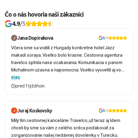
Čo o nás hovoria naši zákazníci
4.9
/5
Jana Dopirakova
5
/5
Včera sme sa vratili z Hurgady konkretne hotel Jazz
makadi soraya. Vsetko bolo krasne. Cestovna agentura
travelco splnila nase ocakavania. Komunikacia s panom
Michalinom uzasna a napomocna. Vsetko vysvetlil aj vo
viac
vecernych hodinach zaco sa ospravedlnujem. Hotel
krasny, cisty. Sluzby top. Strava, prostredie, more,
pred 1 týždňom
snorchlovanie. Dakujeme velmi pekne S pozdravom
Juraj Koskovsky
5
/5
Milý tím cestovnej kancelárie Travelco,už teraz aj Idem
chceli by sme sa vám z celého srdca poďakovať za
zorganizovanie našej nedávnej dovolenky v Turecku.