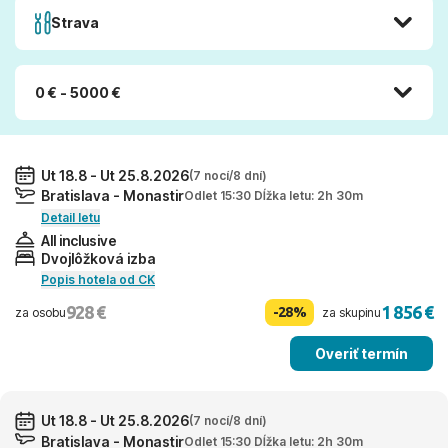
Strava
0 € - 5000 €
Ut 18.8 - Ut 25.8.2026
(7 nocí/8 dní)
Bratislava - Monastir
Odlet 15:30 Dĺžka letu: 2h 30m
Detail letu
All inclusive
Dvojlôžková izba
Popis hotela od CK
928 €
1 856 €
-28%
za osobu
za skupinu
Overiť termín
Ut 18.8 - Ut 25.8.2026
(7 nocí/8 dní)
Bratislava - Monastir
Odlet 15:30 Dĺžka letu: 2h 30m