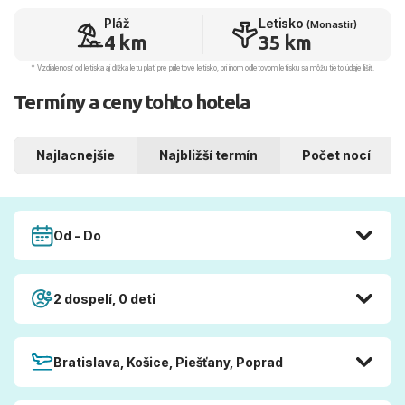
Pláž
Letisko
(Monastir)
4 km
35 km
* Vzdialenosť od letiska aj dľžka letu platí pre príletové letisko, pri inom odletovom letisku sa môžu tieto údaje líšiť.
Termíny a ceny tohto hotela
Najlacnejšie
Najbližší termín
Počet nocí
Od - Do
2 dospelí, 0 deti
Bratislava, Košice, Piešťany, Poprad