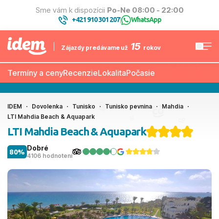
Sme vám k dispozícii
Po-Ne 08:00 - 22:00
+421 910 301 207
WhatsApp
|
15
Zájazdy predávame už
rokov
Termíny a ceny
Recenzie
Lokalita
Počasie
IDEM
Dovolenka
Tunisko
Tunisko pevnina
Mahdia
LTI Mahdia Beach & Aquapark
LTI Mahdia Beach & Aquapark
Dobré
80%
4106 hodnotení