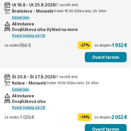
Ut 18.8 - Ut 25.8.2026
(7 nocí/8 dní)
Bratislava - Monastir
Odlet 15:30 Dĺžka letu: 2h 30m
Detail letu
All inclusive
Dvojlôžková izba Výhľad na more
Popis hotela od CK
966 €
1 932 €
-27%
za osobu
za skupinu
Overiť termín
Št 20.8 - Št 27.8.2026
(7 nocí/8 dní)
Košice - Monastir
Odlet 14:50 Dĺžka letu: 2h 45m
Detail letu
All inclusive
Dvojlôžková izba
Popis hotela od CK
1 026 €
2 052 €
-19%
za osobu
za skupinu
Overiť termín