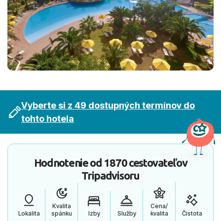
Vyberte si z 49 dostupných termínov do
tohto hotela
Hodnotenie od
1870 cestovateľov
Tripadvisoru
Kvalita
Cena/
Lokalita
spánku
Izby
Služby
kvalita
Čistota