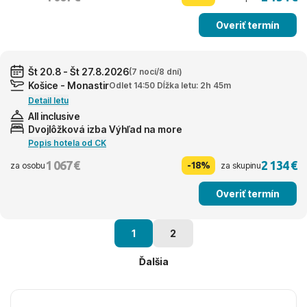
Overiť termín
Št 20.8 - Št 27.8.2026
(7 nocí/8 dní)
Košice - Monastir
Odlet 14:50 Dĺžka letu: 2h 45m
Detail letu
All inclusive
Dvojlôžková izba Výhľad na more
Popis hotela od CK
1 067 €
2 134 €
-18%
za osobu
za skupinu
Overiť termín
1
2
Ďalšia