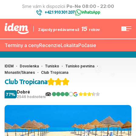
Sme vám k dispozícii
Po-Ne 08:00 - 22:00
+421 910 301 207
WhatsApp
|
15
Zájazdy predávame už
rokov
Termíny a ceny
Recenzie
Lokalita
Počasie
IDEM
Dovolenka
Tunisko
Tunisko pevnina
Monastir/Skanes
Club Tropicana
Club Tropicana
Dobré
77%
2546 hodnotení