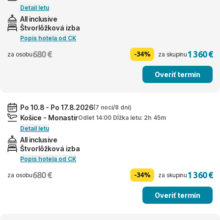
Detail letu
All inclusive
Štvorlôžková izba
Popis hotela od CK
680 €
1 360 €
-34%
za osobu
za skupinu
Overiť termín
Po 10.8 - Po 17.8.2026
(7 nocí/8 dní)
Košice - Monastir
Odlet 14:00 Dĺžka letu: 2h 45m
Detail letu
All inclusive
Štvorlôžková izba
Popis hotela od CK
680 €
1 360 €
-34%
za osobu
za skupinu
Overiť termín