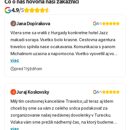
Čo o nás hovoria naši zákazníci
4.9
/5
Jana Dopirakova
5
/5
Včera sme sa vratili z Hurgady konkretne hotel Jazz
makadi soraya. Vsetko bolo krasne. Cestovna agentura
travelco splnila nase ocakavania. Komunikacia s panom
Michalinom uzasna a napomocna. Vsetko vysvetlil aj vo
viac
vecernych hodinach zaco sa ospravedlnujem. Hotel
krasny, cisty. Sluzby top. Strava, prostredie, more,
pred 1 týždňom
snorchlovanie. Dakujeme velmi pekne S pozdravom
Juraj Koskovsky
5
/5
Milý tím cestovnej kancelárie Travelco,už teraz aj Idem
chceli by sme sa vám z celého srdca poďakovať za
zorganizovanie našej nedávnej dovolenky v Turecku.
Vďaka vám sme prežili nádherný čas, na ktorý budeme
viac
ešte dlho s úsmevom spomínať. ​Všetko prebehlo