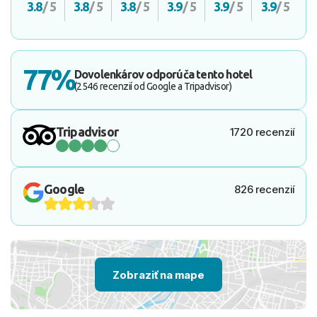
3.8
/ 5
3.8
/ 5
3.8
/ 5
3.9
/ 5
3.9
/ 5
3.9
/ 5
77%
Dovolenkárov odporúča tento hotel
(2546 recenzií od Google a Tripadvisor)
Tripadvisor
1720 recenzií
Google
826 recenzií
Zobraziť na mape