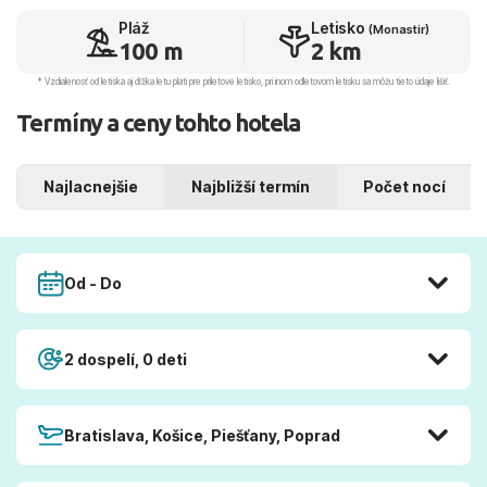
Pláž
Letisko
(Monastir)
100 m
2 km
* Vzdialenosť od letiska aj dľžka letu platí pre príletové letisko, pri inom odletovom letisku sa môžu tieto údaje líšiť.
Termíny a ceny tohto hotela
Najlacnejšie
Najbližší termín
Počet nocí
Od - Do
2 dospelí, 0 deti
Bratislava, Košice, Piešťany, Poprad