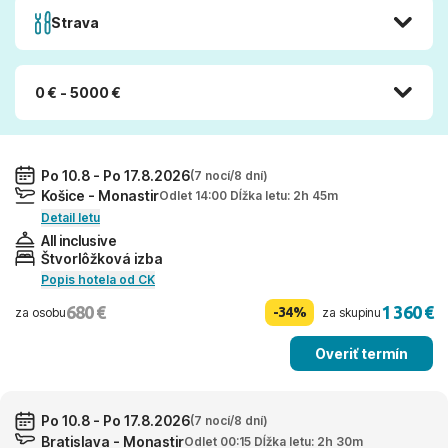
Strava
0 € - 5000 €
Po 10.8 - Po 17.8.2026
(7 nocí/8 dní)
Košice - Monastir
Odlet 14:00 Dĺžka letu: 2h 45m
Detail letu
All inclusive
Štvorlôžková izba
Popis hotela od CK
680 €
1 360 €
-34%
za osobu
za skupinu
Overiť termín
Po 10.8 - Po 17.8.2026
(7 nocí/8 dní)
Bratislava - Monastir
Odlet 00:15 Dĺžka letu: 2h 30m