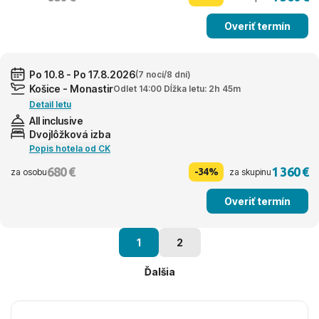
Overiť termín
Po 10.8 - Po 17.8.2026
(7 nocí/8 dní)
Košice - Monastir
Odlet 14:00 Dĺžka letu: 2h 45m
Detail letu
All inclusive
Dvojlôžková izba
Popis hotela od CK
680 €
1 360 €
-34%
za osobu
za skupinu
Overiť termín
1
2
Ďalšia