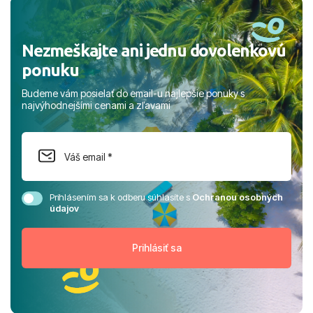
rodinou.
Nezmeškajte ani jednu dovolenkovú
ponuku
Budeme vám posielať do email-u najlepšie ponuky s
najvýhodnejšími cenami a zľavami
Prihlásením sa k odberu súhlasíte s
Ochranou osobných
údajov