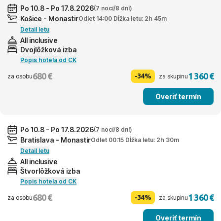
Po 10.8 - Po 17.8.2026
(7 nocí/8 dní)
Košice - Monastir
Odlet 14:00 Dĺžka letu: 2h 45m
Detail letu
All inclusive
Dvojlôžková izba
Popis hotela od CK
680 €
1 360 €
-34%
za osobu
za skupinu
Overiť termín
Po 10.8 - Po 17.8.2026
(7 nocí/8 dní)
Bratislava - Monastir
Odlet 00:15 Dĺžka letu: 2h 30m
Detail letu
All inclusive
Štvorlôžková izba
Popis hotela od CK
680 €
1 360 €
-34%
za osobu
za skupinu
Overiť termín